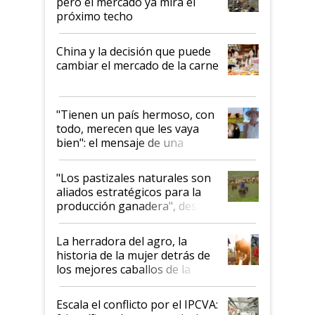
pero el mercado ya mira el
próximo techo
China y la decisión que puede
cambiar el mercado de la carne
"Tienen un país hermoso, con
todo, merecen que les vaya
bien": el mensaje de una
ganadera uruguaya sobre las
oportunidades que se abren
"Los pastizales naturales son
para el agro en Argentina, con
aliados estratégicos para la
foco en la carne
producción ganadera", destaca
la iniciativa que ya reúne a 46
establecimientos en Argentina
La herradora del agro, la
historia de la mujer detrás de
los mejores caballos de la
Argentina y los mitos que
todavía hacen sufrir a estos
Escala el conflicto por el IPCVA:
animales: "Mientras me