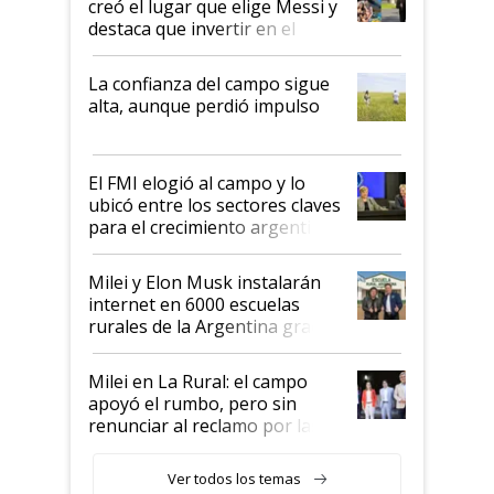
creó el lugar que elige Messi y
destaca que invertir en el
kirchnerismo era como "darle
plata a un hijo para droga":
La confianza del campo sigue
Juan Félix Rossetti, el libertario
alta, aunque perdió impulso
que de una dura crisis salió
más fuerte y apuesta al cambio
de Milei
El FMI elogió al campo y lo
ubicó entre los sectores claves
para el crecimiento argentino
Milei y Elon Musk instalarán
internet en 6000 escuelas
rurales de la Argentina gracias
a un acuerdo con Starlink
Milei en La Rural: el campo
apoyó el rumbo, pero sin
renunciar al reclamo por las
retenciones
Ver todos los temas