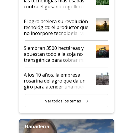
las tecnologías más usadas
rendimiento
contra el gusano cogollero? El
desafío de una tecnología clave
El agro acelera su revolución
tecnológica: el productor que
no incorpore tecnología "va a
perder el tren"
Siembran 3500 hectáreas y
apuestan todo a la soja no
transgénica para cobrar más
por tonelada: compraron un
semillero
A los 10 años, la empresa
rosarina del agro que da un
giro para atender una nueva
etapa en el agro
Ver todos los temas
Ganadería