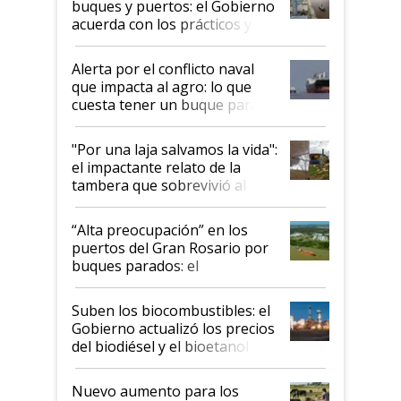
buques y puertos: el Gobierno
acuerda con los prácticos y
suspende el decreto de
desregulación
Alerta por el conflicto naval
que impacta al agro: lo que
cuesta tener un buque parado
y el peligro de que Argentina
pase a ser "país sucio"
"Por una laja salvamos la vida":
el impactante relato de la
tambera que sobrevivió al
tornado
“Alta preocupación” en los
puertos del Gran Rosario por
buques parados: el
funcionamiento de las
exportadoras en tensión tras
Suben los biocombustibles: el
la medida de fuerza de los
Gobierno actualizó los precios
prácticos
del biodiésel y el bioetanol
Nuevo aumento para los