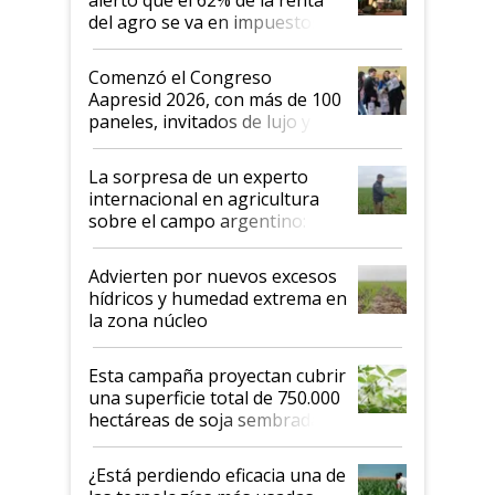
del agro se va en impuestos:
"No es bueno que en
Argentina se sigan discutiendo
Comenzó el Congreso
las mismas cosas de hace 50
Aapresid 2026, con más de 100
años"
paneles, invitados de lujo y
todas las tendencias
La sorpresa de un experto
internacional en agricultura
sobre el campo argentino:
"Estoy muy impresionado"
Advierten por nuevos excesos
hídricos y humedad extrema en
la zona núcleo
Esta campaña proyectan cubrir
una superficie total de 750.000
hectáreas de soja sembradas
con una nueva generación de
variedades que marcan un
¿Está perdiendo eficacia una de
salto tecnológico en genética y