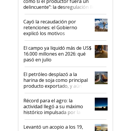
como si el productor fuera un
delincuente”: la desregulación llegó
al Congreso Aapresid y hasta se
habló del financiamiento al IPCVA
Cayó la recaudación por
retenciones: el Gobierno
explicó los motivos
El campo ya liquidó más de US$
16.000 millones en 2026: qué
pasó en julio
El petróleo desplazó a la
harina de soja como principal
producto exportado, y aún así
el agro aportó casi seis de cada
diez dólares y sostuvo el
Récord para el agro: la
liderazgo en un semestre
actividad llegó a su máximo
récord
histórico impulsada por la
cosecha y las exportaciones
Levantó un acopio a los 19,