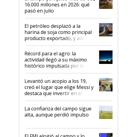
16.000 millones en 2026: qué
pasó en julio
El petróleo desplazó a la
harina de soja como principal
producto exportado, y aún así
el agro aportó casi seis de cada
diez dólares y sostuvo el
Récord para el agro: la
liderazgo en un semestre
actividad llegó a su máximo
récord
histórico impulsada por la
cosecha y las exportaciones
Levantó un acopio a los 19,
creó el lugar que elige Messi y
destaca que invertir en el
kirchnerismo era como "darle
plata a un hijo para droga":
La confianza del campo sigue
Juan Félix Rossetti, el libertario
alta, aunque perdió impulso
que de una dura crisis salió
más fuerte y apuesta al cambio
de Milei
El FMI elogió al campo y lo