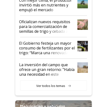
Con mejor clima, el productor
invirtió más en nutrientes y
empujó el mercado
Oficializan nuevos requisitos
para la comercialización de
semillas de trigo y cebada a
granel
El Gobierno festeja un mayor
consumo de fertilizantes por el
trigo: “Marca una renovada
confianza de los productores”
La inversión del campo que
ofrece un gran retorno: "Había
una necesidad en este
segmento"
Ver todos los temas
Maquinarias y vehículos