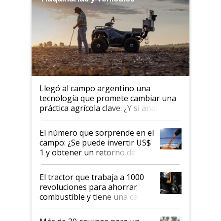
Llegó al campo argentino una
tecnología que promete cambiar una
práctica agrícola clave: ¿Y si analizar
el suelo fuera tan simple como
apretar un botón?
El número que sorprende en el
campo: ¿Se puede invertir US$
1 y obtener un retorno de
hasta US$ 10 en agricultura?
El tractor que trabaja a 1000
revoluciones para ahorrar
combustible y tiene una cabina
que parece una computadora:
lo último en el mundo,