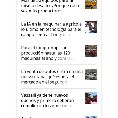
Más de 30 equipos para un
disponible en Argentina
mismo desafío: ¿Por qué cada
vez más productores
incorporan fertilizante bajo
tierra?
La IA en la maquinaria agrícola:
lo último en tecnología para el
campo llegó al Congreso
Aapresid 2026
Para el campo: duplican
producción hasta las 120
máquinas al año y contratan
especialistas de la industria
automotriz para lograrlo
La venta de autos entra en una
nueva etapa: qué espera el
mercado en el segundo
semestre
Vassalli ya tiene nuevos
dueños y primero deberán
cumplir con los que compraron
cosechadoras y todavía no las
recibieron: quién está detrás