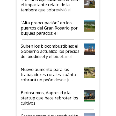
el impactante relato de la
tambera que sobrevivió al
tornado
“Alta preocupación” en los
puertos del Gran Rosario por
buques parados: el
funcionamiento de las
exportadoras en tensión tras
Suben los biocombustibles: el
la medida de fuerza de los
Gobierno actualizó los precios
prácticos
del biodiésel y el bioetanol
Nuevo aumento para los
trabajadores rurales: cuánto
cobrará un peón desde julio
Bioinsumos, Aapresid y la
startup que hace rebrotar los
cultivos
Carbap renovó su conducción