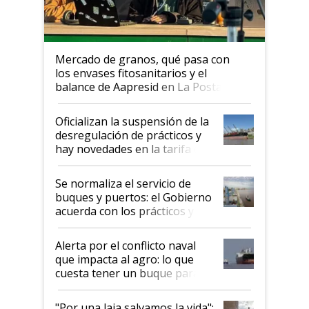
Mercado de granos, qué pasa con
los envases fitosanitarios y el
balance de Aapresid en La Posta
Oficializan la suspensión de la
desregulación de prácticos y
hay novedades en la tarifa de
la hidrovía
Se normaliza el servicio de
buques y puertos: el Gobierno
acuerda con los prácticos y
suspende el decreto de
desregulación
Alerta por el conflicto naval
que impacta al agro: lo que
cuesta tener un buque parado
y el peligro de que Argentina
pase a ser "país sucio"
"Por una laja salvamos la vida":