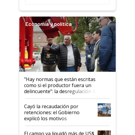
Economía y política
"Hay normas que están escritas
como si el productor fuera un
delincuente”: la desregulación llegó
al Congreso Aapresid y hasta se
habló del financiamiento al IPCVA
Cayó la recaudación por
retenciones: el Gobierno
explicó los motivos
El campo ya liquidó más de US$