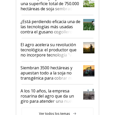
una superficie total de 750.000
hectáreas de soja sembradas
con una nueva generación de
variedades que marcan un
¿Está perdiendo eficacia una de
salto tecnológico en genética y
las tecnologías más usadas
rendimiento
contra el gusano cogollero? El
desafío de una tecnología clave
El agro acelera su revolución
tecnológica: el productor que
no incorpore tecnología "va a
perder el tren"
Siembran 3500 hectáreas y
apuestan todo a la soja no
transgénica para cobrar más
por tonelada: compraron un
semillero
A los 10 años, la empresa
rosarina del agro que da un
giro para atender una nueva
etapa en el agro
Ver todos los temas