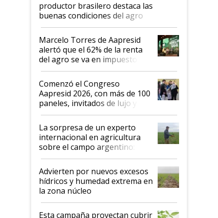
productor brasilero destaca las
buenas condiciones del agro
argentino para invertir: "Los veo
más motivados"
Marcelo Torres de Aapresid
alertó que el 62% de la renta
del agro se va en impuestos:
"No es bueno que en
Argentina se sigan discutiendo
Comenzó el Congreso
las mismas cosas de hace 50
Aapresid 2026, con más de 100
años"
paneles, invitados de lujo y
todas las tendencias
La sorpresa de un experto
internacional en agricultura
sobre el campo argentino:
"Estoy muy impresionado"
Advierten por nuevos excesos
hídricos y humedad extrema en
la zona núcleo
Esta campaña proyectan cubrir