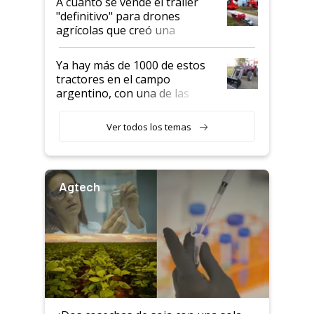
A cuánto se vende el trailer
del rescate de la empresa
"definitivo" para drones
agrícolas que creó una
empresa argentina: "Veíamos a
contratistas invirtiendo miles
Ya hay más de 1000 de estos
de dólares en drones de última
tractores en el campo
generación que luego eran
argentino, con una de las
transportados de forma
estructuras de fabricación más
precaria"
integradas del mundo
Ver todos los temas
Agtech