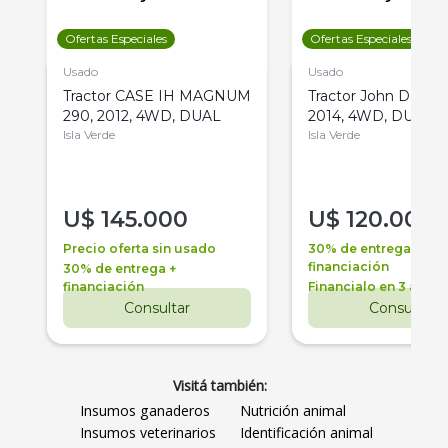
Ofertas Especiales
Ofertas Especiales
Usado
Usado
Tractor CASE IH MAGNUM
Tractor John Deere 
290, 2012, 4WD, DUAL
2014, 4WD, DUAL
Isla Verde
Isla Verde
U$
145.000
U$
120.000
Precio oferta sin usado
30% de entrega +
financiación
30% de entrega +
financiación
Financialo en 3 años
Consultar
Consultar
Visitá también:
Insumos ganaderos
Nutrición animal
Insumos veterinarios
Identificación animal