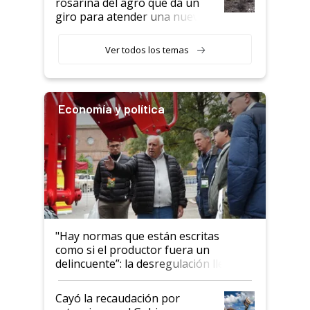
rosarina del agro que da un
giro para atender una nueva
etapa en el agro
Ver todos los temas
Economía y política
"Hay normas que están escritas
como si el productor fuera un
delincuente”: la desregulación llegó
al Congreso Aapresid y hasta se
habló del financiamiento al IPCVA
Cayó la recaudación por