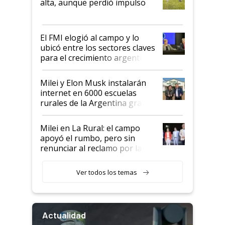
alta, aunque perdió impulso
que de una dura crisis salió
más fuerte y apuesta al cambio
de Milei
El FMI elogió al campo y lo
ubicó entre los sectores claves
para el crecimiento argentino
Milei y Elon Musk instalarán
internet en 6000 escuelas
rurales de la Argentina gracias
a un acuerdo con Starlink
Milei en La Rural: el campo
apoyó el rumbo, pero sin
renunciar al reclamo por las
retenciones
Ver todos los temas
Actualidad