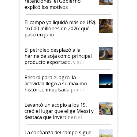
retenciones: el Gobierno
explicó los motivos
El campo ya liquidó más de US$
16.000 millones en 2026: qué
pasó en julio
El petróleo desplazó a la
harina de soja como principal
producto exportado, y aún así
el agro aportó casi seis de cada
diez dólares y sostuvo el
Récord para el agro: la
liderazgo en un semestre
actividad llegó a su máximo
récord
histórico impulsada por la
cosecha y las exportaciones
Levantó un acopio a los 19,
creó el lugar que elige Messi y
destaca que invertir en el
kirchnerismo era como "darle
plata a un hijo para droga":
La confianza del campo sigue
Juan Félix Rossetti, el libertario