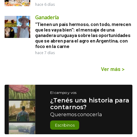
hace 6 días
Ganadería
"Tienen un país hermoso, con todo, merecen
que les vaya bien": el mensaje de una
ganadera uruguaya sobre las oportunidades
que se abren para el agro en Argentina, con
foco en la carne
hace 7 días
Ver más
>
El campo y vos
¿Tenés una historia para
contarnos?
Queremos conocerla
Escribinos