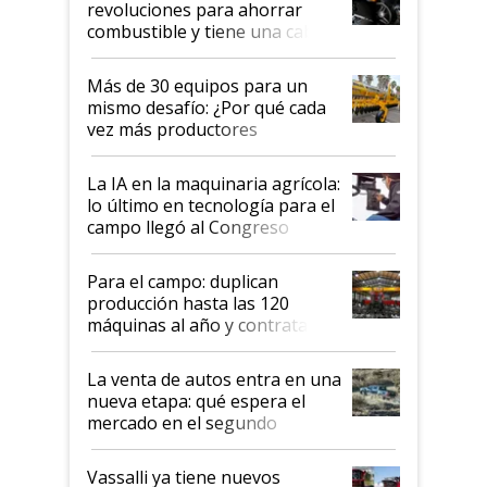
revoluciones para ahorrar
combustible y tiene una cabina
que parece una computadora:
lo último en el mundo,
Más de 30 equipos para un
disponible en Argentina
mismo desafío: ¿Por qué cada
vez más productores
incorporan fertilizante bajo
tierra?
La IA en la maquinaria agrícola:
lo último en tecnología para el
campo llegó al Congreso
Aapresid 2026
Para el campo: duplican
producción hasta las 120
máquinas al año y contratan
especialistas de la industria
automotriz para lograrlo
La venta de autos entra en una
nueva etapa: qué espera el
mercado en el segundo
semestre
Vassalli ya tiene nuevos