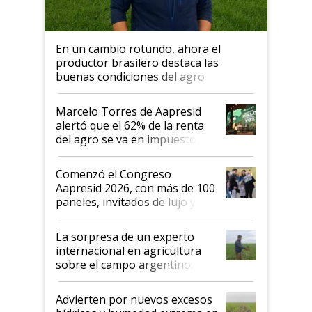
En un cambio rotundo, ahora el
productor brasilero destaca las
buenas condiciones del agro
argentino para invertir: "Los veo
más motivados"
Marcelo Torres de Aapresid
alertó que el 62% de la renta
del agro se va en impuestos:
"No es bueno que en
Argentina se sigan discutiendo
Comenzó el Congreso
las mismas cosas de hace 50
Aapresid 2026, con más de 100
años"
paneles, invitados de lujo y
todas las tendencias
La sorpresa de un experto
internacional en agricultura
sobre el campo argentino:
"Estoy muy impresionado"
Advierten por nuevos excesos