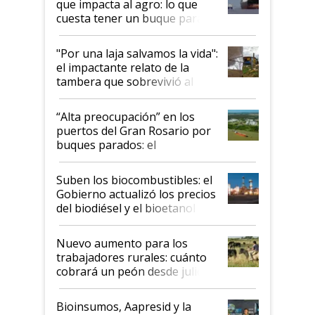
que impacta al agro: lo que
cuesta tener un buque parado
y el peligro de que Argentina
pase a ser "país sucio"
"Por una laja salvamos la vida":
el impactante relato de la
tambera que sobrevivió al
tornado
“Alta preocupación” en los
puertos del Gran Rosario por
buques parados: el
funcionamiento de las
exportadoras en tensión tras
Suben los biocombustibles: el
la medida de fuerza de los
Gobierno actualizó los precios
prácticos
del biodiésel y el bioetanol
Nuevo aumento para los
trabajadores rurales: cuánto
cobrará un peón desde julio
Bioinsumos, Aapresid y la