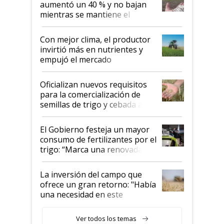
aumentó un 40 % y no bajan
mientras se mantiene el
conflicto en Medio Oriente
Con mejor clima, el productor
invirtió más en nutrientes y
empujó el mercado
Oficializan nuevos requisitos
para la comercialización de
semillas de trigo y cebada a
granel
El Gobierno festeja un mayor
consumo de fertilizantes por el
trigo: “Marca una renovada
confianza de los productores”
La inversión del campo que
ofrece un gran retorno: "Había
una necesidad en este
segmento"
Ver todos los temas