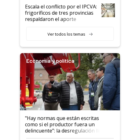
todavía hacen sufrir a estos
Escala el conflicto por el IPCVA:
animales: "Mientras me
frigoríficos de tres provincias
descalificaban, yo seguí
respaldaron el aporte
haciendo currículum"
obligatorio
Ver todos los temas
Economía y política
"Hay normas que están escritas
como si el productor fuera un
delincuente”: la desregulación llegó
al Congreso Aapresid y hasta se