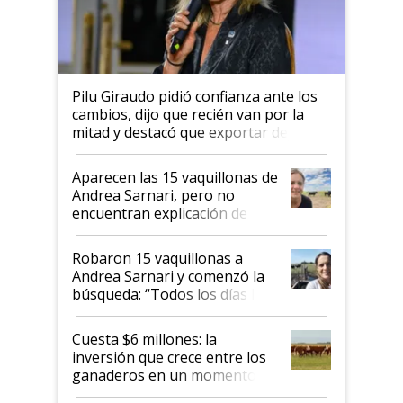
Pilu Giraudo pidió confianza ante los
cambios, dijo que recién van por la
mitad y destacó que exportar dejó de
ser "para unos pocos": "Tenemos un
mandato muy claro del gobierno
Aparecen las 15 vaquillonas de
nacional"
Andrea Sarnari, pero no
encuentran explicación de
cómo llegaron allí
Robaron 15 vaquillonas a
Andrea Sarnari y comenzó la
búsqueda: “Todos los días le
toca a algún productor”
Cuesta $6 millones: la
inversión que crece entre los
ganaderos en un momento
histórico para la actividad