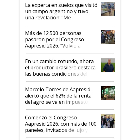
La experta en suelos que visitó
un campo argentino y tuvo
una revelación: "Me
impresionó mucho"
Más de 12.500 personas
pasaron por el Congreso
Aapresid 2026: "Volvió a
demostrar que hablar del
suelo es hablar de todo el
En un cambio rotundo, ahora
sistema productivo"
el productor brasilero destaca
las buenas condiciones del
agro argentino para invertir:
"Los veo más motivados"
Marcelo Torres de Aapresid
alertó que el 62% de la renta
del agro se va en impuestos:
"No es bueno que en
Argentina se sigan discutiendo
Comenzó el Congreso
las mismas cosas de hace 50
Aapresid 2026, con más de 100
años"
paneles, invitados de lujo y
todas las tendencias