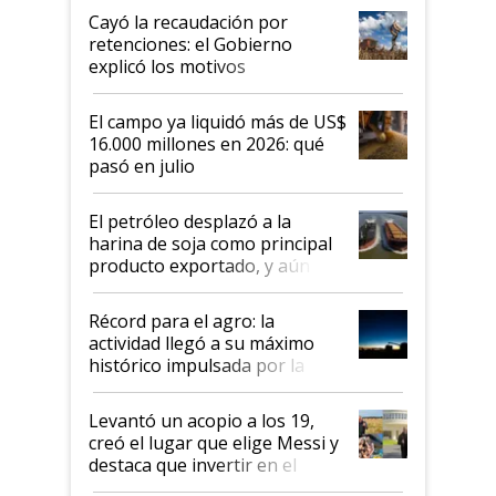
habló del financiamiento al IPCVA
Cayó la recaudación por
retenciones: el Gobierno
explicó los motivos
El campo ya liquidó más de US$
16.000 millones en 2026: qué
pasó en julio
El petróleo desplazó a la
harina de soja como principal
producto exportado, y aún así
el agro aportó casi seis de cada
diez dólares y sostuvo el
Récord para el agro: la
liderazgo en un semestre
actividad llegó a su máximo
récord
histórico impulsada por la
cosecha y las exportaciones
Levantó un acopio a los 19,
creó el lugar que elige Messi y
destaca que invertir en el
kirchnerismo era como "darle