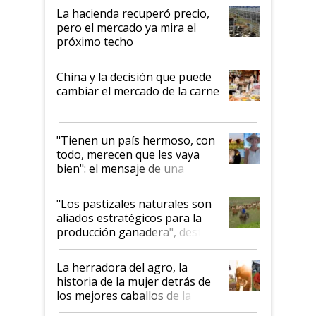
La hacienda recuperó precio,
pero el mercado ya mira el
próximo techo
China y la decisión que puede
cambiar el mercado de la carne
"Tienen un país hermoso, con
todo, merecen que les vaya
bien": el mensaje de una
ganadera uruguaya sobre las
oportunidades que se abren
"Los pastizales naturales son
para el agro en Argentina, con
aliados estratégicos para la
foco en la carne
producción ganadera", destaca
la iniciativa que ya reúne a 46
establecimientos en Argentina
La herradora del agro, la
historia de la mujer detrás de
los mejores caballos de la
Argentina y los mitos que