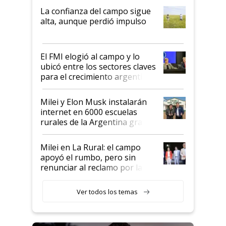
plata a un hijo para droga":
La confianza del campo sigue
Juan Félix Rossetti, el libertario
alta, aunque perdió impulso
que de una dura crisis salió
más fuerte y apuesta al cambio
de Milei
El FMI elogió al campo y lo
ubicó entre los sectores claves
para el crecimiento argentino
Milei y Elon Musk instalarán
internet en 6000 escuelas
rurales de la Argentina gracias
a un acuerdo con Starlink
Milei en La Rural: el campo
apoyó el rumbo, pero sin
renunciar al reclamo por las
retenciones
Ver todos los temas