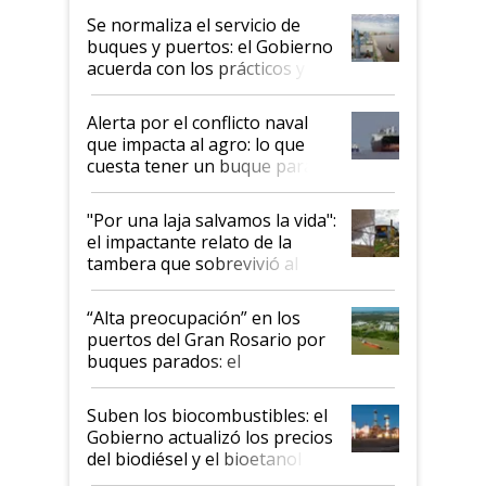
Se normaliza el servicio de
buques y puertos: el Gobierno
acuerda con los prácticos y
suspende el decreto de
desregulación
Alerta por el conflicto naval
que impacta al agro: lo que
cuesta tener un buque parado
y el peligro de que Argentina
pase a ser "país sucio"
"Por una laja salvamos la vida":
el impactante relato de la
tambera que sobrevivió al
tornado
“Alta preocupación” en los
puertos del Gran Rosario por
buques parados: el
funcionamiento de las
exportadoras en tensión tras
Suben los biocombustibles: el
la medida de fuerza de los
Gobierno actualizó los precios
prácticos
del biodiésel y el bioetanol