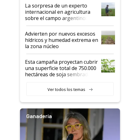
La sorpresa de un experto
internacional en agricultura
sobre el campo argentino:
"Estoy muy impresionado"
Advierten por nuevos excesos
hídricos y humedad extrema en
la zona núcleo
Esta campaña proyectan cubrir
una superficie total de 750.000
hectáreas de soja sembradas
con una nueva generación de
variedades que marcan un
Ver todos los temas
salto tecnológico en genética y
rendimiento
Ganadería