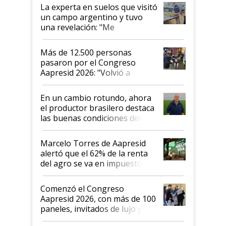
La experta en suelos que visitó
un campo argentino y tuvo
una revelación: "Me
impresionó mucho"
Más de 12.500 personas
pasaron por el Congreso
Aapresid 2026: "Volvió a
demostrar que hablar del
suelo es hablar de todo el
En un cambio rotundo, ahora
sistema productivo"
el productor brasilero destaca
las buenas condiciones del
agro argentino para invertir:
"Los veo más motivados"
Marcelo Torres de Aapresid
alertó que el 62% de la renta
del agro se va en impuestos:
"No es bueno que en
Argentina se sigan discutiendo
Comenzó el Congreso
las mismas cosas de hace 50
Aapresid 2026, con más de 100
años"
paneles, invitados de lujo y
todas las tendencias