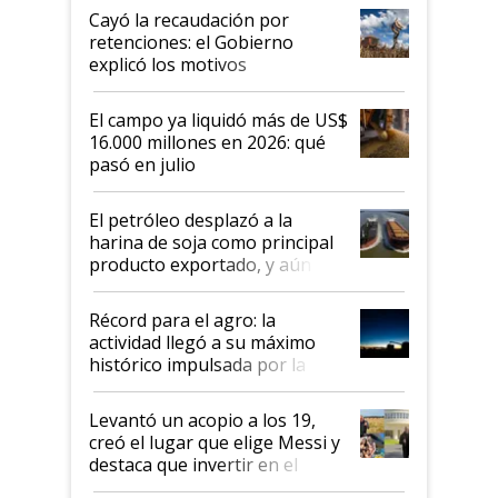
habló del financiamiento al IPCVA
Cayó la recaudación por
retenciones: el Gobierno
explicó los motivos
El campo ya liquidó más de US$
16.000 millones en 2026: qué
pasó en julio
El petróleo desplazó a la
harina de soja como principal
producto exportado, y aún así
el agro aportó casi seis de cada
diez dólares y sostuvo el
Récord para el agro: la
liderazgo en un semestre
actividad llegó a su máximo
récord
histórico impulsada por la
cosecha y las exportaciones
Levantó un acopio a los 19,
creó el lugar que elige Messi y
destaca que invertir en el
kirchnerismo era como "darle