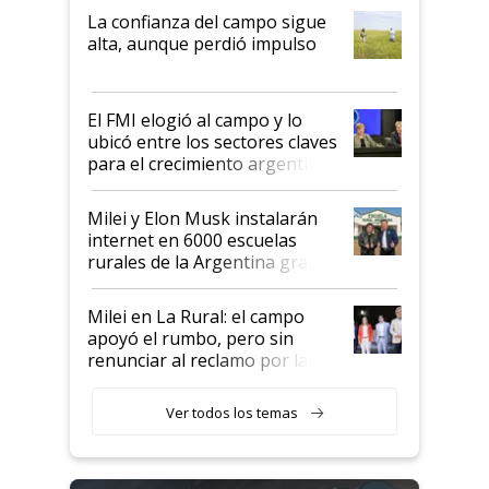
plata a un hijo para droga":
La confianza del campo sigue
Juan Félix Rossetti, el libertario
alta, aunque perdió impulso
que de una dura crisis salió
más fuerte y apuesta al cambio
de Milei
El FMI elogió al campo y lo
ubicó entre los sectores claves
para el crecimiento argentino
Milei y Elon Musk instalarán
internet en 6000 escuelas
rurales de la Argentina gracias
a un acuerdo con Starlink
Milei en La Rural: el campo
apoyó el rumbo, pero sin
renunciar al reclamo por las
retenciones
Ver todos los temas