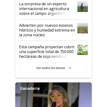
La sorpresa de un experto
internacional en agricultura
sobre el campo argentino:
"Estoy muy impresionado"
Advierten por nuevos excesos
hídricos y humedad extrema en
la zona núcleo
Esta campaña proyectan cubrir
una superficie total de 750.000
hectáreas de soja sembradas
con una nueva generación de
variedades que marcan un
Ver todos los temas
salto tecnológico en genética y
rendimiento
Ganadería