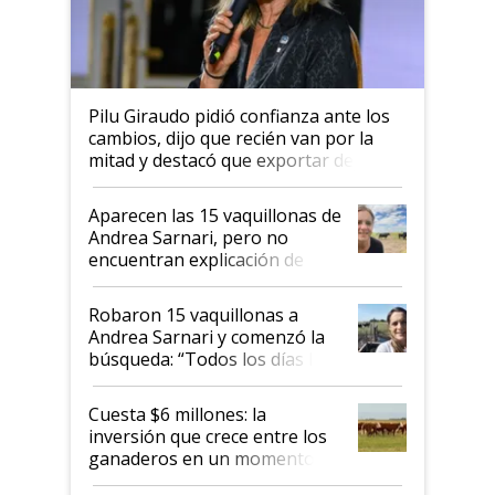
Pilu Giraudo pidió confianza ante los
cambios, dijo que recién van por la
mitad y destacó que exportar dejó de
ser "para unos pocos": "Tenemos un
mandato muy claro del gobierno
Aparecen las 15 vaquillonas de
nacional"
Andrea Sarnari, pero no
encuentran explicación de
cómo llegaron allí
Robaron 15 vaquillonas a
Andrea Sarnari y comenzó la
búsqueda: “Todos los días le
toca a algún productor”
Cuesta $6 millones: la
inversión que crece entre los
ganaderos en un momento
histórico para la actividad