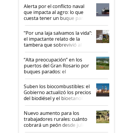
desregulación
Alerta por el conflicto naval
que impacta al agro: lo que
cuesta tener un buque parado
y el peligro de que Argentina
pase a ser "país sucio"
"Por una laja salvamos la vida":
el impactante relato de la
tambera que sobrevivió al
tornado
“Alta preocupación” en los
puertos del Gran Rosario por
buques parados: el
funcionamiento de las
exportadoras en tensión tras
Suben los biocombustibles: el
la medida de fuerza de los
Gobierno actualizó los precios
prácticos
del biodiésel y el bioetanol
Nuevo aumento para los
trabajadores rurales: cuánto
cobrará un peón desde julio