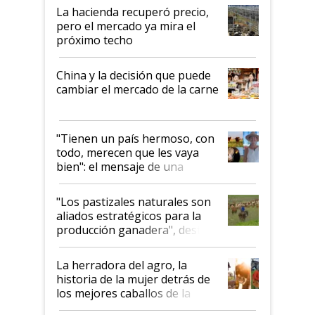
La hacienda recuperó precio,
pero el mercado ya mira el
próximo techo
China y la decisión que puede
cambiar el mercado de la carne
"Tienen un país hermoso, con
todo, merecen que les vaya
bien": el mensaje de una
ganadera uruguaya sobre las
oportunidades que se abren
"Los pastizales naturales son
para el agro en Argentina, con
aliados estratégicos para la
foco en la carne
producción ganadera", destaca
la iniciativa que ya reúne a 46
establecimientos en Argentina
La herradora del agro, la
historia de la mujer detrás de
los mejores caballos de la
Argentina y los mitos que