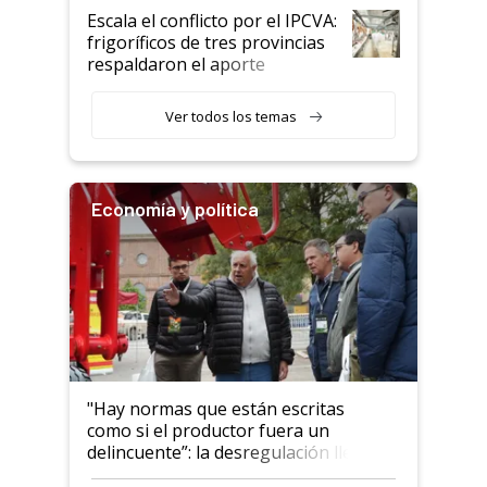
todavía hacen sufrir a estos
Escala el conflicto por el IPCVA:
animales: "Mientras me
frigoríficos de tres provincias
descalificaban, yo seguí
respaldaron el aporte
haciendo currículum"
obligatorio
Ver todos los temas
Economía y política
"Hay normas que están escritas
como si el productor fuera un
delincuente”: la desregulación llegó
al Congreso Aapresid y hasta se