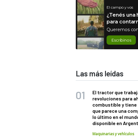
El campo y vos
¿Tenés una h
para contar
Queremos con
Escribinos
Las más leídas
El tractor que trabaj
revoluciones para a
combustible y tiene
que parece una com
lo último en el mund
disponible en Argen
Maquinarias y vehículos