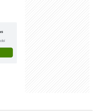
"
as
cibí