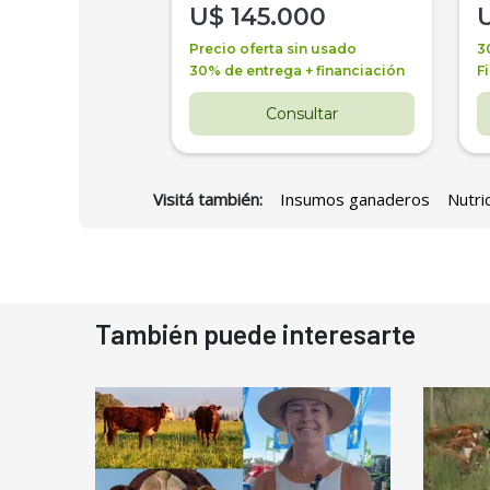
000
U$
145.000
a + financiación
Precio oferta sin usado
3
 4 años
30% de entrega + financiación
F
nsultar
Consultar
Visitá también:
Insumos ganaderos
Nutri
También puede interesarte