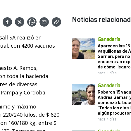
Noticias relaciona
all SA realizó en
Ganadería
sual, con 4200 vacunos
Aparecen las 15
vaquillonas de 
Sarnari, pero no
encuentran exp
de cómo llegaron
nesto A. Ramos,
hace 3 días
on toda la hacienda
res de diversas
Ganadería
a Pampa y Córdoba.
Robaron 15 vaqu
Andrea Sarnari 
comenzó la bús
ínimo y máximo
“Todos los días 
algún productor
 220/240 kilos, de $ 620
hace 4 días
con 160/180 kg, entre $