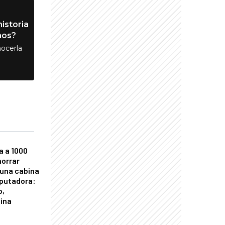
istoria
nos?
ocerla
a a 1000
horrar
 una cabina
putadora:
o,
tina