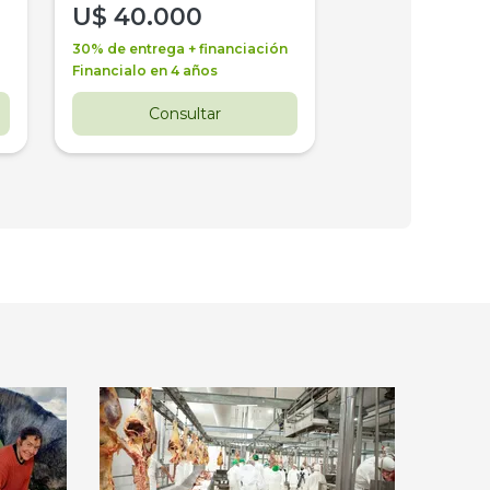
U$
40.000
U$
30.000
30% de entrega + financiación
30% de entrega + 
Financialo en 4 años
Financialo en 3 a
Consultar
Consul