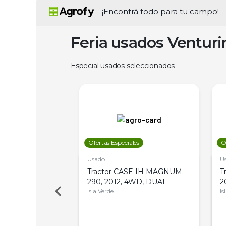
¡Encontrá todo para tu campo!
Feria usados Ventur
Especial usados seleccionados
les
Ofertas Especiales
O
Usado
U
a Metalfor 7040,
Tractor CASE IH MAGNUM
T
Bot 32 Mts
290, 2012, 4WD, DUAL
2
Isla Verde
Is