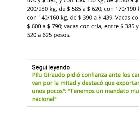
470 y $ 592, y con 130/150 kg, de $ 380 a 
200/230 kg, de $ 585 a $ 620; con 170/190 k
con 140/160 kg, de $ 390 a $ 439. Vacas c
$ 600 a $ 790; vacas con cría, entre $ 385 y
520 a 625 pesos.
Seguí leyendo
Pilu Giraudo pidió confianza ante los ca
van por la mitad y destacó que exportar
unos pocos": "Tenemos un mandato muy
nacional"