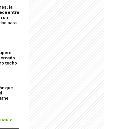
nes: la
rece entre
n un
ico para
cuperó
 mercado
imo techo
ión que
l
arne
 más
>