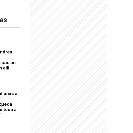
das
Andrea
licación
 allí
illonas a
y
queda:
le toca a
”