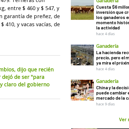
$ 479. Terneras con
Ganadería
Cuesta $6 millo
g, entre $ 460 y $ 547, y
inversión que c
on garantía de preñez, de
los ganaderos e
momento histór
 $ 410, y vacas vacías, de
la actividad
hace 4 días
Ganadería
La hacienda re
precio, pero el
ya mira el próx
mbios, dijo que recién
hace 4 días
 dejó de ser "para
Ganadería
 claro del gobierno
China y la decis
puede cambiar e
mercado de la c
hace 9 días
Ver