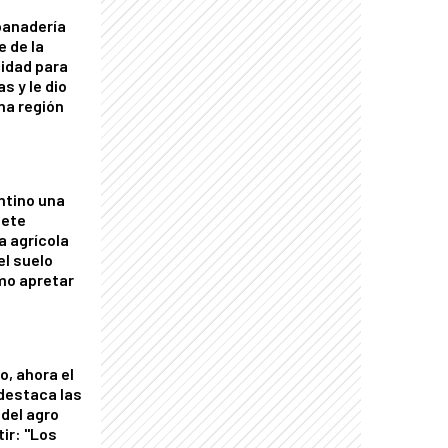
panadería
e de la
idad para
s y le dio
una región
ntino una
mete
a agrícola
el suelo
mo apretar
o, ahora el
 destaca las
del agro
tir: "Los