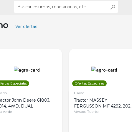
ino
Ver ofertas
fertas Especiales
Ofertas Especiales
sado
Usado
ractor John Deere 6180J,
Tractor MASSEY
014, 4WD, DUAL
FERGUSSON MF 4292, 2020
la Verde
4WD, PATON
Venado Tuerto