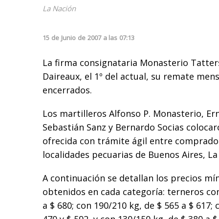
La Nación
15
de
Junio
de
2007
a las
07:13
La firma consignataria Monasterio Tatters
Daireaux, el 1º del actual, su remate men
encerrados.
Los martilleros Alfonso P. Monasterio, Er
Sebastián Sanz y Bernardo Socias colocar
ofrecida con trámite ágil entre comprado
localidades pecuarias de Buenos Aires, L
A continuación se detallan los precios m
obtenidos en cada categoría: terneros con
a $ 680; con 190/210 kg, de $ 565 a $ 617; 