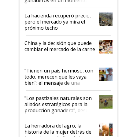
ganaderos en un momento
histórico para la actividad
La hacienda recuperó precio,
pero el mercado ya mira el
próximo techo
China y la decisión que puede
cambiar el mercado de la carne
"Tienen un país hermoso, con
todo, merecen que les vaya
bien": el mensaje de una
ganadera uruguaya sobre las
oportunidades que se abren
"Los pastizales naturales son
para el agro en Argentina, con
aliados estratégicos para la
foco en la carne
producción ganadera", destaca
la iniciativa que ya reúne a 46
establecimientos en Argentina
La herradora del agro, la
historia de la mujer detrás de