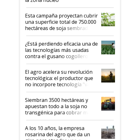
Esta campaña proyectan cubrir
una superficie total de 750.000
hectáreas de soja sembradas
con una nueva generación de
variedades que marcan un
¿Está perdiendo eficacia una de
salto tecnológico en genética y
las tecnologías más usadas
rendimiento
contra el gusano cogollero? El
desafío de una tecnología clave
El agro acelera su revolución
tecnológica: el productor que
no incorpore tecnología "va a
perder el tren"
Siembran 3500 hectáreas y
apuestan todo a la soja no
transgénica para cobrar más
por tonelada: compraron un
semillero
A los 10 años, la empresa
rosarina del agro que da un