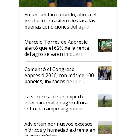
En un cambio rotundo, ahora el
productor brasilero destaca las
buenas condiciones del agro
argentino para invertir: "Los veo
más motivados"
Marcelo Torres de Aapresid
alertó que el 62% de la renta
del agro se va en impuestos:
"No es bueno que en
Argentina se sigan discutiendo
Comenzó el Congreso
las mismas cosas de hace 50
Aapresid 2026, con más de 100
años"
paneles, invitados de lujo y
todas las tendencias
La sorpresa de un experto
internacional en agricultura
sobre el campo argentino:
"Estoy muy impresionado"
Advierten por nuevos excesos
hídricos y humedad extrema en
la zona núcleo