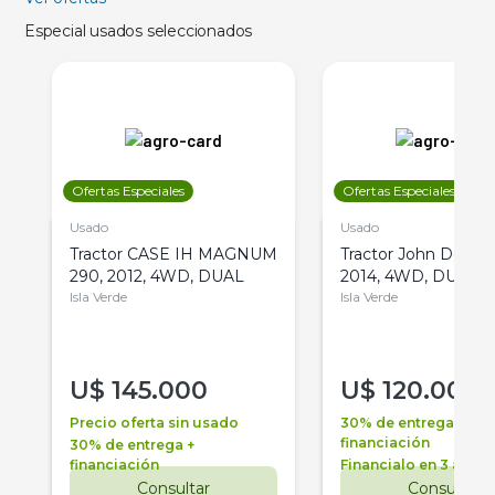
Especial usados seleccionados
Ofertas Especiales
Ofertas Especiales
Usado
Usado
Tractor CASE IH MAGNUM
Tractor John Deere 
290, 2012, 4WD, DUAL
2014, 4WD, DUAL
Isla Verde
Isla Verde
U$
145.000
U$
120.000
Precio oferta sin usado
30% de entrega +
financiación
30% de entrega +
financiación
Financialo en 3 años
Consultar
Consultar