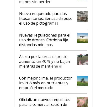
menos sin perder
productividad en la campaña
fina
Nuevo etiquetado para los
fitosanitarios: Senasa dispuso
el uso de pictogramas,
palabras de advertencia e
indicaciones
Nuevas regulaciones para el
uso de drones: Córdoba fija
distancias mínimas
Alerta por la urea: el precio
aumentó un 40 % y no bajan
mientras se mantiene el
conflicto en Medio Oriente
Con mejor clima, el productor
invirtió más en nutrientes y
empujó el mercado
Oficializan nuevos requisitos
para la comercialización de