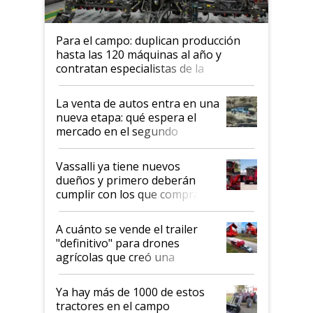
Para el campo: duplican producción
hasta las 120 máquinas al año y
contratan especialistas de la
industria automotriz para lograrlo
La venta de autos entra en una
nueva etapa: qué espera el
mercado en el segundo
semestre
Vassalli ya tiene nuevos
dueños y primero deberán
cumplir con los que compraron
cosechadoras y todavía no las
recibieron: quién está detrás
A cuánto se vende el trailer
del rescate de la empresa
"definitivo" para drones
agrícolas que creó una
empresa argentina: "Veíamos a
contratistas invirtiendo miles
Ya hay más de 1000 de estos
de dólares en drones de última
tractores en el campo