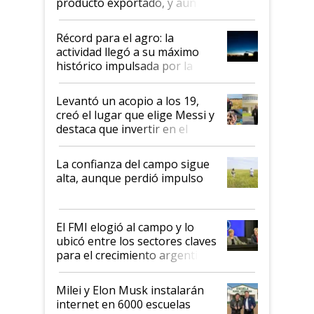
producto exportado, y aún así
el agro aportó casi seis de cada
diez dólares y sostuvo el
Récord para el agro: la
liderazgo en un semestre
actividad llegó a su máximo
récord
histórico impulsada por la
cosecha y las exportaciones
Levantó un acopio a los 19,
creó el lugar que elige Messi y
destaca que invertir en el
kirchnerismo era como "darle
plata a un hijo para droga":
La confianza del campo sigue
Juan Félix Rossetti, el libertario
alta, aunque perdió impulso
que de una dura crisis salió
más fuerte y apuesta al cambio
de Milei
El FMI elogió al campo y lo
ubicó entre los sectores claves
para el crecimiento argentino
Milei y Elon Musk instalarán
internet en 6000 escuelas