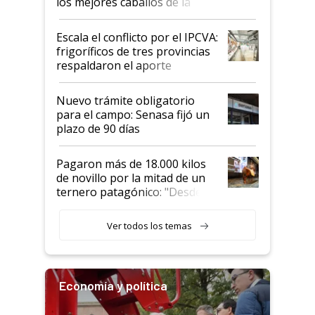
los mejores caballos de la
Argentina y los mitos que
todavía hacen sufrir a estos
Escala el conflicto por el IPCVA:
animales: "Mientras me
frigoríficos de tres provincias
descalificaban, yo seguí
respaldaron el aporte
haciendo currículum"
obligatorio
Nuevo trámite obligatorio
para el campo: Senasa fijó un
plazo de 90 días
Pagaron más de 18.000 kilos
de novillo por la mitad de un
ternero patagónico: "Desde
que bajó del camión empezó a
llamar la atención"
Ver todos los temas
Economía y política