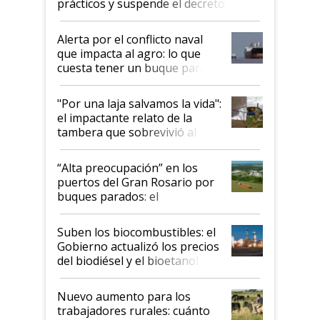
prácticos y suspende el decreto de
desregulación
Alerta por el conflicto naval
que impacta al agro: lo que
cuesta tener un buque parado
y el peligro de que Argentina
pase a ser "país sucio"
"Por una laja salvamos la vida":
el impactante relato de la
tambera que sobrevivió al
tornado
“Alta preocupación” en los
puertos del Gran Rosario por
buques parados: el
funcionamiento de las
exportadoras en tensión tras
Suben los biocombustibles: el
la medida de fuerza de los
Gobierno actualizó los precios
prácticos
del biodiésel y el bioetanol
Nuevo aumento para los
trabajadores rurales: cuánto