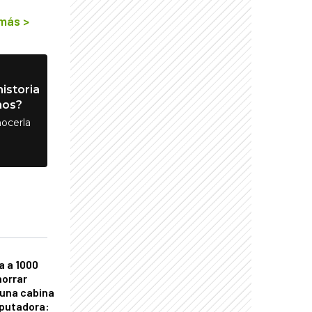
 más
>
istoria
nos?
ocerla
a a 1000
horrar
 una cabina
putadora: