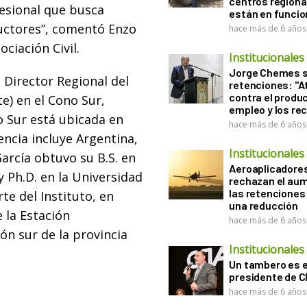
centros regiona
fesional que busca
están en funci
ductores”, comentó Enzo
hace más de 6 años
ociación Civil.
Institucionales
Jorge Chemes 
 Director Regional del
retenciones: "A
contra el produc
te) en el Cono Sur,
empleo y los re
o Sur está ubicada en
hace más de 6 años
encia incluye Argentina,
Institucionales
García obtuvo su B.S. en
Aeroaplicadore
y Ph.D. en la Universidad
rechazan el au
las retenciones
te del Instituto, en
una reducción
e la Estación
hace más de 6 años
ón sur de la provincia
Institucionales
Un tambero es e
presidente de 
hace más de 6 años