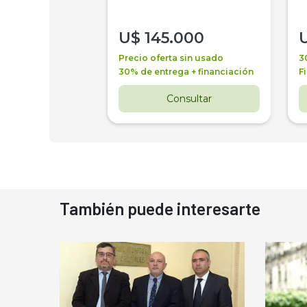
000
U$
145.000
a + financiación
Precio oferta sin usado
3
 4 años
30% de entrega + financiación
F
nsultar
Consultar
También puede interesarte