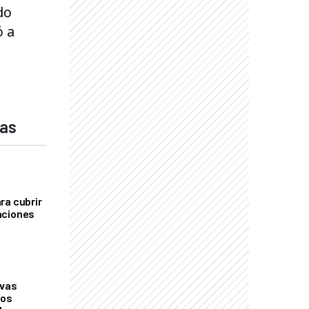
do
ó a
das
ra cubrir
aciones
evas
los