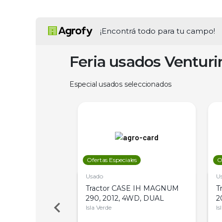
¡Encontrá todo para tu campo!
Feria usados Ventur
Especial usados seleccionados
les
Ofertas Especiales
O
Usado
U
a Metalfor 7040,
Tractor CASE IH MAGNUM
T
Bot 32 Mts
290, 2012, 4WD, DUAL
2
Isla Verde
Is