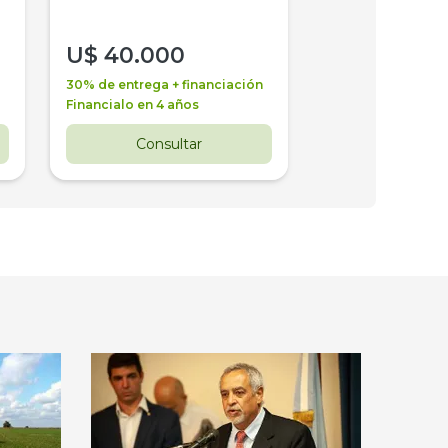
U$
40.000
U$
30.000
30% de entrega + financiación
30% de entrega + 
Financialo en 4 años
Financialo en 3 a
Consultar
Consul