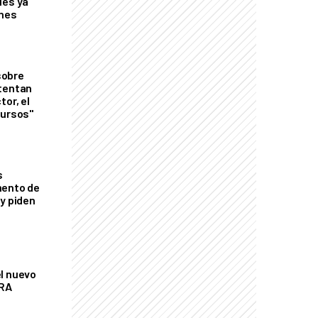
les ya
ones
sobre
tentan
tor, el
cursos"
s
mento de
 y piden
l nuevo
CRA