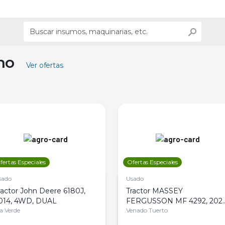
ino
Ver ofertas
fertas Especiales
Ofertas Especiales
sado
Usado
ractor John Deere 6180J,
Tractor MASSEY
014, 4WD, DUAL
FERGUSSON MF 4292, 2020
la Verde
4WD, PATON
Venado Tuerto