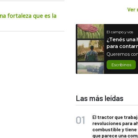
Ver
na fortaleza que es la
El campo y vos
¿Tenés una h
para contar
Queremos con
Escribinos
Las más leídas
El tractor que trabaj
revoluciones para a
combustible y tiene
que parece una com