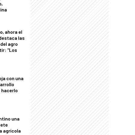
o,
tina
o, ahora el
 destaca las
del agro
tir: "Los
"
oja con una
arrollo
 hacerlo
ntino una
mete
a agrícola