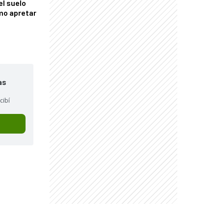
el suelo
mo apretar
as
cibí