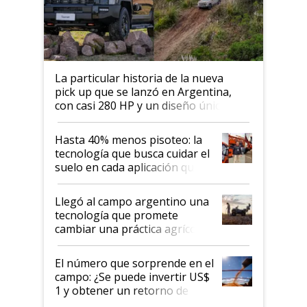
La particular historia de la nueva
pick up que se lanzó en Argentina,
con casi 280 HP y un diseño único: a
cuánto se vende
Hasta 40% menos pisoteo: la
tecnología que busca cuidar el
suelo en cada aplicación que
llevó Jacto al Congreso
Aapresid 2026
Llegó al campo argentino una
tecnología que promete
cambiar una práctica agrícola
clave: ¿Y si analizar el suelo
fuera tan simple como apretar
El número que sorprende en el
un botón?
campo: ¿Se puede invertir US$
1 y obtener un retorno de
hasta US$ 10 en agricultura?