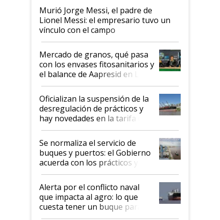
Murió Jorge Messi, el padre de
Lionel Messi: el empresario tuvo un
vínculo con el campo
Mercado de granos, qué pasa
con los envases fitosanitarios y
el balance de Aapresid en La
Posta
Oficializan la suspensión de la
desregulación de prácticos y
hay novedades en la tarifa de
la hidrovía
Se normaliza el servicio de
buques y puertos: el Gobierno
acuerda con los prácticos y
suspende el decreto de
desregulación
Alerta por el conflicto naval
que impacta al agro: lo que
cuesta tener un buque parado
y el peligro de que Argentina