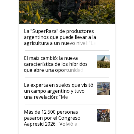
La "SuperRaza" de productores
argentinos que puede llevar a la
agricultura a un nuevo nivel: "Las
posibilidades de crecimiento son
infinitas"
El maíz cambió: la nueva
característica de los híbridos
que abre una oportunidad en
el lote
La experta en suelos que visitó
un campo argentino y tuvo
una revelación: "Me
impresionó mucho"
Más de 12.500 personas
pasaron por el Congreso
Aapresid 2026: "Volvió a
demostrar que hablar del