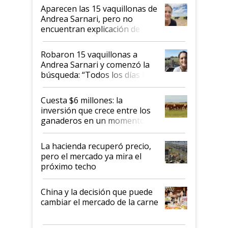
mandato muy claro del gobierno
Aparecen las 15 vaquillonas de
nacional"
Andrea Sarnari, pero no
encuentran explicación de
cómo llegaron allí
Robaron 15 vaquillonas a
Andrea Sarnari y comenzó la
búsqueda: “Todos los días le
toca a algún productor”
Cuesta $6 millones: la
inversión que crece entre los
ganaderos en un momento
histórico para la actividad
La hacienda recuperó precio,
pero el mercado ya mira el
próximo techo
China y la decisión que puede
cambiar el mercado de la carne