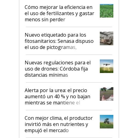
Cómo mejorar la eficiencia en
el uso de fertilizantes y gastar
menos sin perder
productividad en la campaña
fina
Nuevo etiquetado para los
fitosanitarios: Senasa dispuso
el uso de pictogramas,
palabras de advertencia e
indicaciones
Nuevas regulaciones para el
uso de drones: Córdoba fija
distancias mínimas
Alerta por la urea: el precio
aumentó un 40 % y no bajan
mientras se mantiene el
conflicto en Medio Oriente
Con mejor clima, el productor
invirtió más en nutrientes y
empujó el mercado