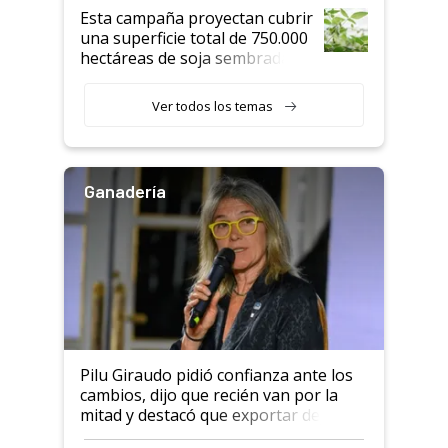
Esta campaña proyectan cubrir
una superficie total de 750.000
hectáreas de soja sembradas
con una nueva generación de
variedades que marcan un
Ver todos los temas
salto tecnológico en genética y
rendimiento
Ganadería
Pilu Giraudo pidió confianza ante los
cambios, dijo que recién van por la
mitad y destacó que exportar dejó de
ser "para unos pocos": "Tenemos un