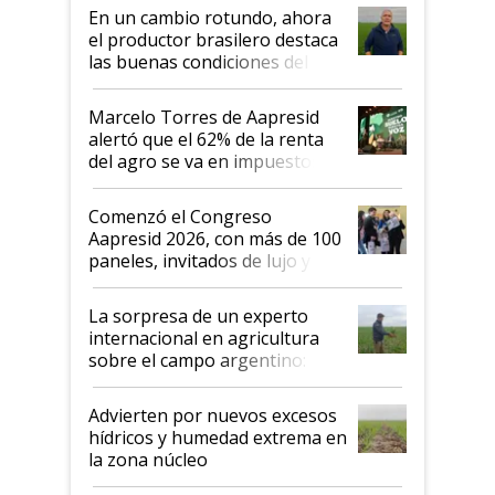
suelo es hablar de todo el
En un cambio rotundo, ahora
sistema productivo"
el productor brasilero destaca
las buenas condiciones del
agro argentino para invertir:
"Los veo más motivados"
Marcelo Torres de Aapresid
alertó que el 62% de la renta
del agro se va en impuestos:
"No es bueno que en
Argentina se sigan discutiendo
Comenzó el Congreso
las mismas cosas de hace 50
Aapresid 2026, con más de 100
años"
paneles, invitados de lujo y
todas las tendencias
La sorpresa de un experto
internacional en agricultura
sobre el campo argentino:
"Estoy muy impresionado"
Advierten por nuevos excesos
hídricos y humedad extrema en
la zona núcleo