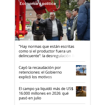
Economía y política
"Hay normas que están escritas
como si el productor fuera un
delincuente”: la desregulación llegó
al Congreso Aapresid y hasta se
habló del financiamiento al IPCVA
Cayó la recaudación por
retenciones: el Gobierno
explicó los motivos
El campo ya liquidó más de US$
16.000 millones en 2026: qué
pasó en julio