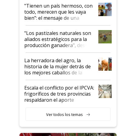
"Tienen un país hermoso, con
todo, merecen que les vaya
bien": el mensaje de una
ganadera uruguaya sobre las
oportunidades que se abren
"Los pastizales naturales son
para el agro en Argentina, con
aliados estratégicos para la
foco en la carne
producción ganadera", destaca
la iniciativa que ya reúne a 46
establecimientos en Argentina
La herradora del agro, la
historia de la mujer detrás de
los mejores caballos de la
Argentina y los mitos que
todavía hacen sufrir a estos
Escala el conflicto por el IPCVA:
animales: "Mientras me
frigoríficos de tres provincias
descalificaban, yo seguí
respaldaron el aporte
haciendo currículum"
obligatorio
Ver todos los temas