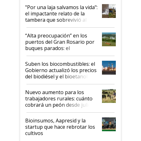
pase a ser "país sucio"
"Por una laja salvamos la vida":
el impactante relato de la
tambera que sobrevivió al
tornado
“Alta preocupación” en los
puertos del Gran Rosario por
buques parados: el
funcionamiento de las
exportadoras en tensión tras
Suben los biocombustibles: el
la medida de fuerza de los
Gobierno actualizó los precios
prácticos
del biodiésel y el bioetanol
Nuevo aumento para los
trabajadores rurales: cuánto
cobrará un peón desde julio
Bioinsumos, Aapresid y la
startup que hace rebrotar los
cultivos