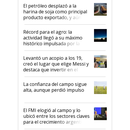
El petróleo desplazó a la
harina de soja como principal
producto exportado, y aún así
el agro aportó casi seis de cada
diez dólares y sostuvo el
Récord para el agro: la
liderazgo en un semestre
actividad llegó a su máximo
récord
histórico impulsada por la
cosecha y las exportaciones
Levantó un acopio a los 19,
creó el lugar que elige Messi y
destaca que invertir en el
kirchnerismo era como "darle
plata a un hijo para droga":
La confianza del campo sigue
Juan Félix Rossetti, el libertario
alta, aunque perdió impulso
que de una dura crisis salió
más fuerte y apuesta al cambio
de Milei
El FMI elogió al campo y lo
ubicó entre los sectores claves
para el crecimiento argentino