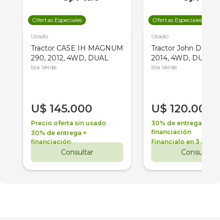
Ofertas Especiales
Ofertas Especiales
Usado
Usado
Tractor CASE IH MAGNUM
Tractor John Deere 
290, 2012, 4WD, DUAL
2014, 4WD, DUAL
Isla Verde
Isla Verde
U$
145.000
U$
120.000
Precio oferta sin usado
30% de entrega +
financiación
30% de entrega +
financiación
Financialo en 3 años
Consultar
Consultar