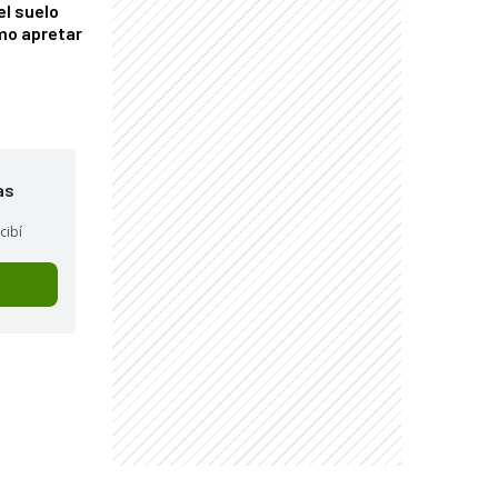
el suelo
mo apretar
as
cibí