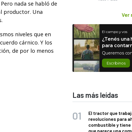
 Pero nada se habló de
al productor. Una
Ver
s.
El campo y vos
ismos niveles que en
¿Tenés una h
cuerdo cárnico. Y los
para contar
ción, de por lo menos
Queremos con
Escribinos
Las más leídas
El tractor que trabaj
revoluciones para a
combustible y tiene
que parece una com