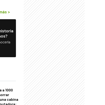
 más
>
istoria
nos?
ocerla
a a 1000
horrar
 una cabina
putadora: