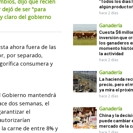
mbios, dijo que recién
“Todos los días 
algún productor
 dejó de ser "para
hace 2 días
 claro del gobierno
Ganadería
Cuesta $6 millo
inversión que c
los ganaderos e
sta ahora fuera de las
momento histór
la actividad
or, por separado,
hace 2 días
igorífica consumera y
Ganadería
La hacienda re
precio, pero el
ya mira el próx
el Gobierno mantendrá
hace 2 días
ace dos semanas, el
Ganadería
arantizar el
China y la decis
autorizarían
puede cambiar e
mercado de la c
 la carne de entre 8% y
hace 7 días