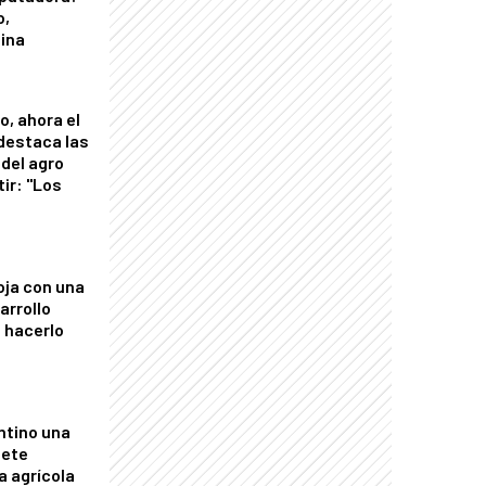
o,
tina
o, ahora el
 destaca las
del agro
tir: "Los
"
oja con una
arrollo
 hacerlo
ntino una
mete
a agrícola