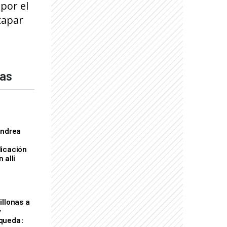
por el
capar
das
Andrea
licación
 allí
illonas a
y
queda: