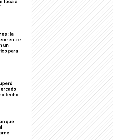
le toca a
”
nes: la
rece entre
n un
ico para
cuperó
 mercado
imo techo
ión que
l
arne