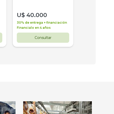
U$
40.000
U$
30.000
30% de entrega + financiación
30% de entrega + 
Financialo en 4 años
Financialo en 3 a
Consultar
Consul