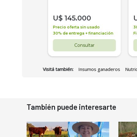
000
U$
145.000
a + financiación
Precio oferta sin usado
3
 4 años
30% de entrega + financiación
F
nsultar
Consultar
Visitá también:
Insumos ganaderos
Nutri
También puede interesarte