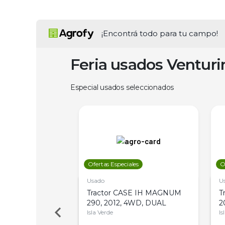
¡Encontrá todo para tu campo!
Feria usados Ventur
Especial usados seleccionados
les
Ofertas Especiales
O
Usado
U
a Metalfor 7040,
Tractor CASE IH MAGNUM
T
Bot 32 Mts
290, 2012, 4WD, DUAL
2
Isla Verde
Is