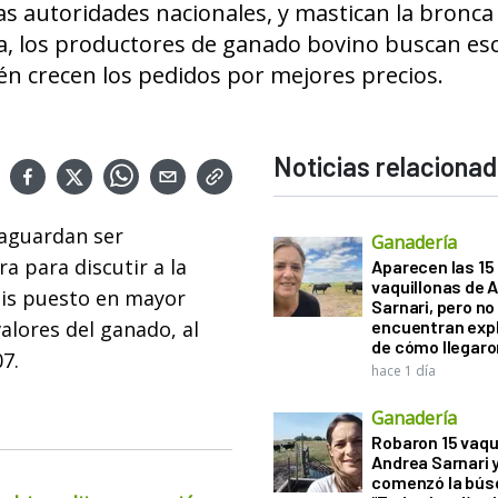
as autoridades nacionales, y mastican la bronca 
ea, los productores de ganado bovino buscan es
n crecen los pedidos por mejores precios.
Noticias relaciona
 aguardan ser
Ganadería
a para discutir a la
Aparecen las 15
vaquillonas de 
sis puesto en mayor
Sarnari, pero no
alores del ganado, al
encuentran exp
de cómo llegaron
7.
hace 1 día
Ganadería
Robaron 15 vaqu
Andrea Sarnari 
comenzó la bús