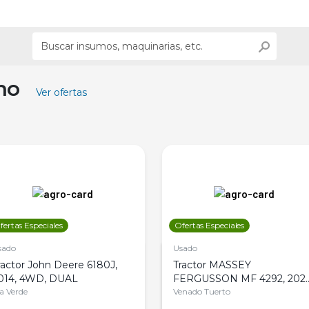
ino
Ver ofertas
fertas Especiales
Ofertas Especiales
sado
Usado
ractor John Deere 6180J,
Tractor MASSEY
014, 4WD, DUAL
FERGUSSON MF 4292, 2020
la Verde
4WD, PATON
Venado Tuerto