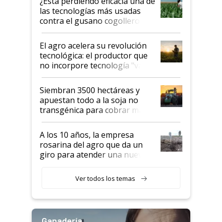
¿Está perdiendo eficacia una de
salto tecnológico en genética y
las tecnologías más usadas
rendimiento
contra el gusano cogollero? El
desafío de una tecnología clave
El agro acelera su revolución
tecnológica: el productor que
no incorpore tecnología "va a
perder el tren"
Siembran 3500 hectáreas y
apuestan todo a la soja no
transgénica para cobrar más
por tonelada: compraron un
semillero
A los 10 años, la empresa
rosarina del agro que da un
giro para atender una nueva
etapa en el agro
Ver todos los temas
Ganadería