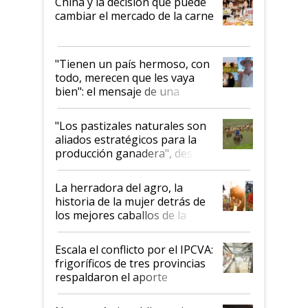
China y la decisión que puede
cambiar el mercado de la carne
"Tienen un país hermoso, con
todo, merecen que les vaya
bien": el mensaje de una
ganadera uruguaya sobre las
oportunidades que se abren
"Los pastizales naturales son
para el agro en Argentina, con
aliados estratégicos para la
foco en la carne
producción ganadera", destaca
la iniciativa que ya reúne a 46
establecimientos en Argentina
La herradora del agro, la
historia de la mujer detrás de
los mejores caballos de la
Argentina y los mitos que
todavía hacen sufrir a estos
Escala el conflicto por el IPCVA:
animales: "Mientras me
frigoríficos de tres provincias
descalificaban, yo seguí
respaldaron el aporte
haciendo currículum"
obligatorio