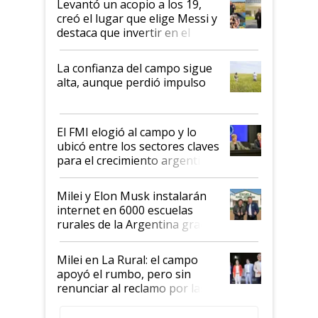
Levantó un acopio a los 19,
creó el lugar que elige Messi y
destaca que invertir en el
kirchnerismo era como "darle
plata a un hijo para droga":
La confianza del campo sigue
Juan Félix Rossetti, el libertario
alta, aunque perdió impulso
que de una dura crisis salió
más fuerte y apuesta al cambio
de Milei
El FMI elogió al campo y lo
ubicó entre los sectores claves
para el crecimiento argentino
Milei y Elon Musk instalarán
internet en 6000 escuelas
rurales de la Argentina gracias
a un acuerdo con Starlink
Milei en La Rural: el campo
apoyó el rumbo, pero sin
renunciar al reclamo por las
retenciones