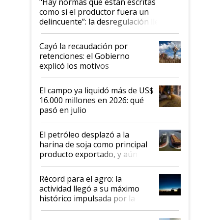
"Hay normas que están escritas
como si el productor fuera un
delincuente”: la desregulación llegó
al Congreso Aapresid y hasta se
habló del financiamiento al IPCVA
Cayó la recaudación por
retenciones: el Gobierno
explicó los motivos
El campo ya liquidó más de US$
16.000 millones en 2026: qué
pasó en julio
El petróleo desplazó a la
harina de soja como principal
producto exportado, y aún así
el agro aportó casi seis de cada
diez dólares y sostuvo el
Récord para el agro: la
liderazgo en un semestre
actividad llegó a su máximo
récord
histórico impulsada por la
cosecha y las exportaciones