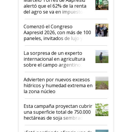
alertó que el 62% de la renta
del agro se va en impuestos:
"No es bueno que en
Argentina se sigan discutiendo
Comenzó el Congreso
las mismas cosas de hace 50
Aapresid 2026, con más de 100
años"
paneles, invitados de lujo y
todas las tendencias
La sorpresa de un experto
internacional en agricultura
sobre el campo argentino:
"Estoy muy impresionado"
Advierten por nuevos excesos
hídricos y humedad extrema en
la zona núcleo
Esta campaña proyectan cubrir
una superficie total de 750.000
hectáreas de soja sembradas
con una nueva generación de
variedades que marcan un