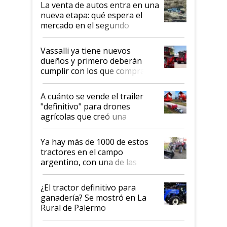
La venta de autos entra en una
nueva etapa: qué espera el
mercado en el segundo
semestre
Vassalli ya tiene nuevos
dueños y primero deberán
cumplir con los que compraron
cosechadoras y todavía no las
recibieron: quién está detrás
A cuánto se vende el trailer
del rescate de la empresa
"definitivo" para drones
agrícolas que creó una
empresa argentina: "Veíamos a
contratistas invirtiendo miles
Ya hay más de 1000 de estos
de dólares en drones de última
tractores en el campo
generación que luego eran
argentino, con una de las
transportados de forma
estructuras de fabricación más
precaria"
integradas del mundo
¿El tractor definitivo para
ganadería? Se mostró en La
Rural de Palermo