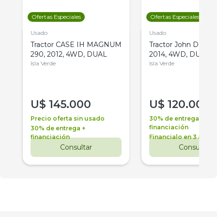
Ofertas Especiales
Ofertas Especiales
Usado
Usado
Tractor CASE IH MAGNUM
Tractor John Deere 
290, 2012, 4WD, DUAL
2014, 4WD, DUAL
Isla Verde
Isla Verde
U$
145.000
U$
120.000
Precio oferta sin usado
30% de entrega +
financiación
30% de entrega +
financiación
Financialo en 3 años
Consultar
Consultar