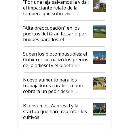
"Por una laja salvamos la vida":
el impactante relato de la
tambera que sobrevivió al
tornado
“Alta preocupación” en los
puertos del Gran Rosario por
buques parados: el
funcionamiento de las
exportadoras en tensión tras
Suben los biocombustibles: el
la medida de fuerza de los
Gobierno actualizó los precios
prácticos
del biodiésel y el bioetanol
Nuevo aumento para los
trabajadores rurales: cuánto
cobrará un peón desde julio
Bioinsumos, Aapresid y la
startup que hace rebrotar los
cultivos