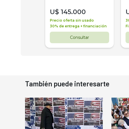
000
U$
145.000
a + financiación
Precio oferta sin usado
3
 4 años
30% de entrega + financiación
F
nsultar
Consultar
También puede interesarte