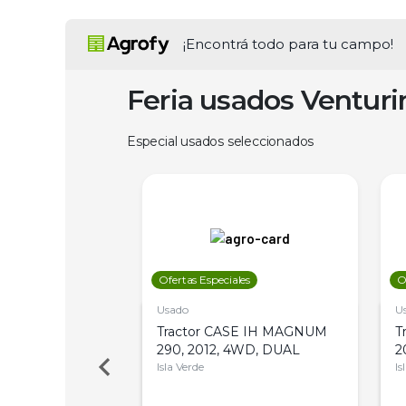
¡Encontrá todo para tu campo!
Feria usados Ventur
Especial usados seleccionados
les
Ofertas Especiales
O
Usado
U
a Metalfor 7040,
Tractor CASE IH MAGNUM
T
Bot 32 Mts
290, 2012, 4WD, DUAL
2
Isla Verde
Is