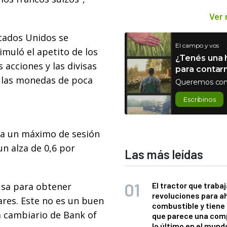
Ver
stados Unidos se
El campo y vos
muló el apetito de los
¿Tenés una h
 acciones y las divisas
para contar
a las monedas de poca
Queremos con
Escribinos
ó a un máximo de sesión
un alza de 0,6 por
Las más leídas
usa para obtener
El tractor que trabaj
revoluciones para a
ares. Este no es un buen
combustible y tiene
a cambiario de Bank of
que parece una com
lo último en el mund