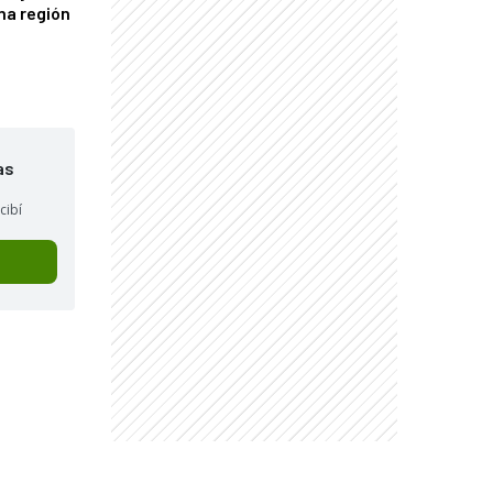
una región
as
cibí