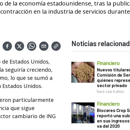
 de la economía estadounidense, tras la public
ntracción en la industria de servicios durante
Noticias relaciona
o de Estados Unidos,
Financiero
ía seguiría creciendo,
Nuevos titulares
Comisión de Sem
tmo, lo que se sumó a
quiénes represe
n Estados Unidos.
sector privado
hace casi 6 años
ueron particularmente
Financiero
ncia que sigue
Bioceres Crop S
ector cambiario de ING
reportó una sub
en sus ingresos 
va del 2020