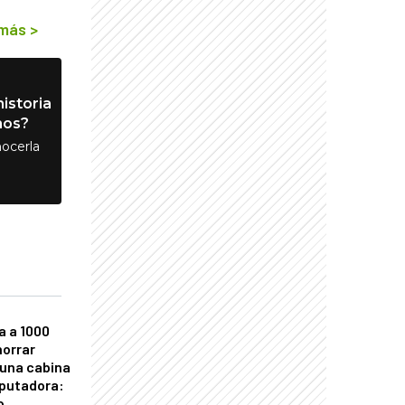
 más
>
istoria
nos?
ocerla
a a 1000
horrar
 una cabina
putadora:
o,