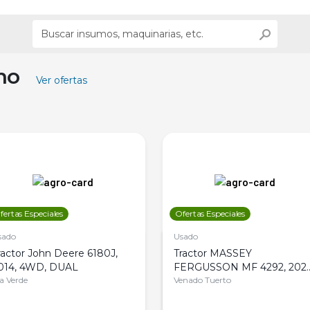
ino
Ver ofertas
fertas Especiales
Ofertas Especiales
sado
Usado
ractor John Deere 6180J,
Tractor MASSEY
014, 4WD, DUAL
FERGUSSON MF 4292, 2020
la Verde
4WD, PATON
Venado Tuerto