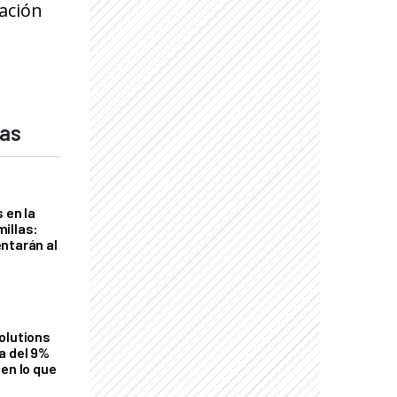
ación
das
 en la
illas:
ntarán al
olutions
a del 9%
en lo que