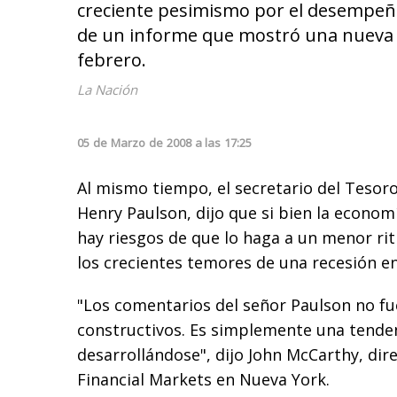
creciente pesimismo por el desempeño
de un informe que mostró una nueva co
febrero.
La Nación
05
de
Marzo
de
2008
a las
17:25
Al mismo tiempo, el secretario del Tesor
Henry Paulson, dijo que si bien la econom
hay riesgos de que lo haga a un menor ri
los crecientes temores de una recesión e
"Los comentarios del señor Paulson no f
constructivos. Es simplemente una tende
desarrollándose", dijo John McCarthy, dir
Financial Markets en Nueva York.