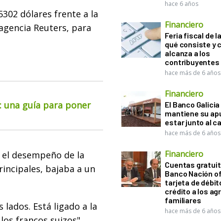
hace 6 años
5302 dólares frente a la
Financiero
 agencia Reuters, para
Feria fiscal de l
qué consiste y
alcanza a los
contribuyentes
hace más de 6 años
Financiero
o: una guía para poner
El Banco Galicia
mantiene su ap
estar junto al 
hace más de 6 años
Financiero
e el desempeño de la
Cuentas gratuit
incipales, bajaba a un
Banco Nación o
tarjeta de débit
crédito a los ag
familiares
lados. Está ligado a la
hace más de 6 años
los francos suizos",