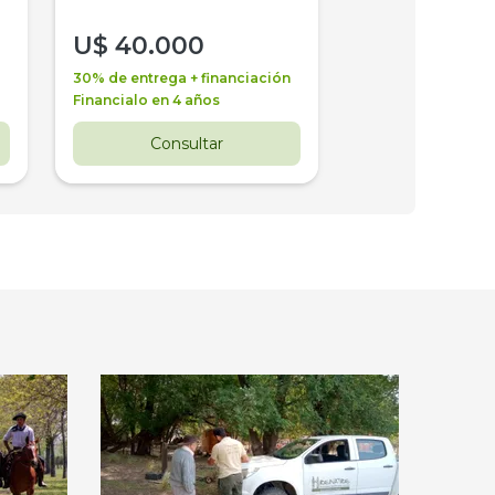
U$
40.000
U$
30.000
30% de entrega + financiación
30% de entrega + 
Financialo en 4 años
Financialo en 3 a
Consultar
Consul