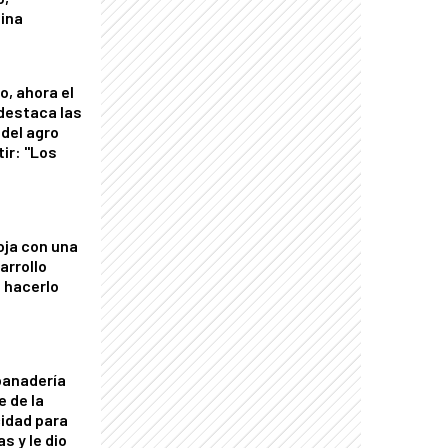
tina
o, ahora el
 destaca las
del agro
tir: "Los
"
oja con una
arrollo
 hacerlo
panadería
e de la
idad para
s y le dio