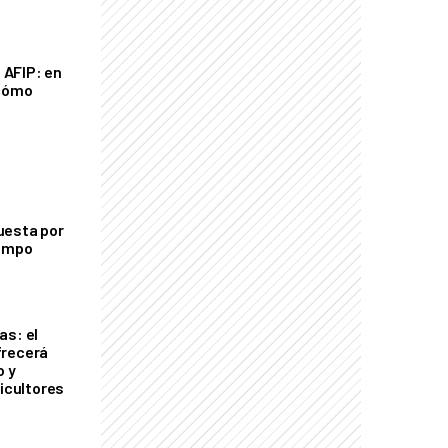
a AFIP: en
 cómo
uesta por
campo
as: el
frecerá
o y
ricultores