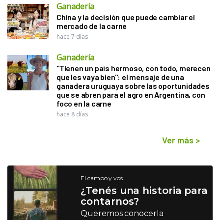
Ganadería
China y la decisión que puede cambiar el
mercado de la carne
hace 7 días
Ganadería
"Tienen un país hermoso, con todo, merecen
que les vaya bien": el mensaje de una
ganadera uruguaya sobre las oportunidades
que se abren para el agro en Argentina, con
foco en la carne
hace 8 días
Ver más
>
El campo y vos
¿Tenés una historia para
contarnos?
Queremos conocerla