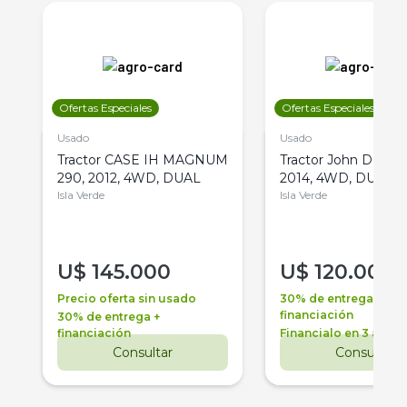
Ofertas Especiales
Ofertas Especiales
Usado
Usado
Tractor CASE IH MAGNUM
Tractor John Deere 
290, 2012, 4WD, DUAL
2014, 4WD, DUAL
Isla Verde
Isla Verde
U$
145.000
U$
120.000
Precio oferta sin usado
30% de entrega +
financiación
30% de entrega +
financiación
Financialo en 3 años
Consultar
Consultar