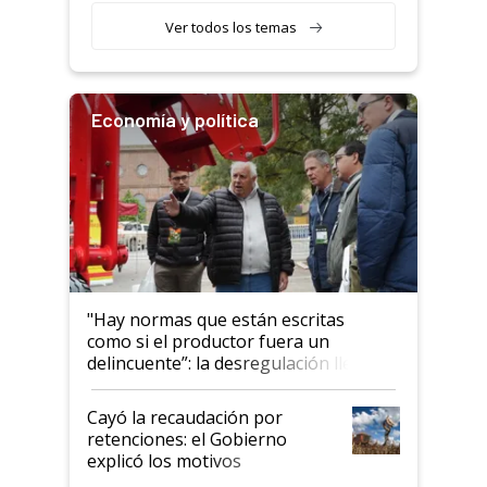
Ver todos los temas
Economía y política
"Hay normas que están escritas
como si el productor fuera un
delincuente”: la desregulación llegó
al Congreso Aapresid y hasta se
habló del financiamiento al IPCVA
Cayó la recaudación por
retenciones: el Gobierno
explicó los motivos