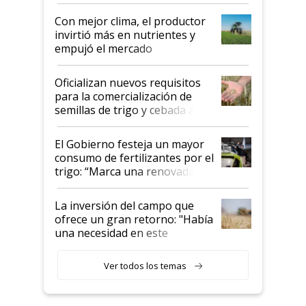
conflicto en Medio Oriente
Con mejor clima, el productor
invirtió más en nutrientes y
empujó el mercado
Oficializan nuevos requisitos
para la comercialización de
semillas de trigo y cebada a
granel
El Gobierno festeja un mayor
consumo de fertilizantes por el
trigo: “Marca una renovada
confianza de los productores”
La inversión del campo que
ofrece un gran retorno: "Había
una necesidad en este
segmento"
Ver todos los temas