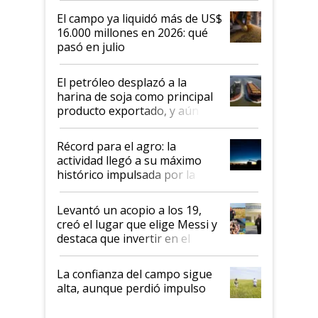
El campo ya liquidó más de US$
16.000 millones en 2026: qué
pasó en julio
El petróleo desplazó a la
harina de soja como principal
producto exportado, y aún así
el agro aportó casi seis de cada
diez dólares y sostuvo el
Récord para el agro: la
liderazgo en un semestre
actividad llegó a su máximo
récord
histórico impulsada por la
cosecha y las exportaciones
Levantó un acopio a los 19,
creó el lugar que elige Messi y
destaca que invertir en el
kirchnerismo era como "darle
plata a un hijo para droga":
La confianza del campo sigue
Juan Félix Rossetti, el libertario
alta, aunque perdió impulso
que de una dura crisis salió
más fuerte y apuesta al cambio