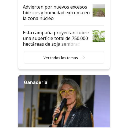
Advierten por nuevos excesos
hídricos y humedad extrema en
la zona núcleo
Esta campaña proyectan cubrir
una superficie total de 750.000
hectáreas de soja sembradas
con una nueva generación de
variedades que marcan un
Ver todos los temas
salto tecnológico en genética y
rendimiento
Ganadería