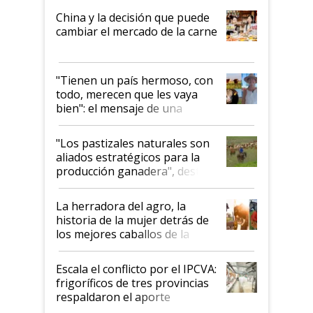
China y la decisión que puede
cambiar el mercado de la carne
"Tienen un país hermoso, con
todo, merecen que les vaya
bien": el mensaje de una
ganadera uruguaya sobre las
oportunidades que se abren
"Los pastizales naturales son
para el agro en Argentina, con
aliados estratégicos para la
foco en la carne
producción ganadera", destaca
la iniciativa que ya reúne a 46
establecimientos en Argentina
La herradora del agro, la
historia de la mujer detrás de
los mejores caballos de la
Argentina y los mitos que
todavía hacen sufrir a estos
Escala el conflicto por el IPCVA:
animales: "Mientras me
frigoríficos de tres provincias
descalificaban, yo seguí
respaldaron el aporte
haciendo currículum"
obligatorio