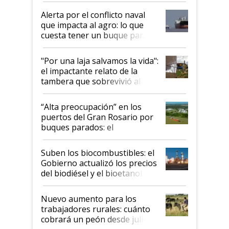
desregulación
Alerta por el conflicto naval
que impacta al agro: lo que
cuesta tener un buque parado
y el peligro de que Argentina
pase a ser "país sucio"
"Por una laja salvamos la vida":
el impactante relato de la
tambera que sobrevivió al
tornado
“Alta preocupación” en los
puertos del Gran Rosario por
buques parados: el
funcionamiento de las
exportadoras en tensión tras
Suben los biocombustibles: el
la medida de fuerza de los
Gobierno actualizó los precios
prácticos
del biodiésel y el bioetanol
Nuevo aumento para los
trabajadores rurales: cuánto
cobrará un peón desde julio