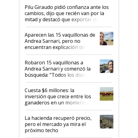
Pilu Giraudo pidió confianza ante los
cambios, dijo que recién van por la
mitad y destacó que exportar dejó de
ser "para unos pocos": "Tenemos un
mandato muy claro del gobierno
Aparecen las 15 vaquillonas de
nacional"
Andrea Sarnari, pero no
encuentran explicación de
cómo llegaron allí
Robaron 15 vaquillonas a
Andrea Sarnari y comenzó la
búsqueda: “Todos los días le
toca a algún productor”
Cuesta $6 millones: la
inversión que crece entre los
ganaderos en un momento
histórico para la actividad
La hacienda recuperó precio,
pero el mercado ya mira el
próximo techo