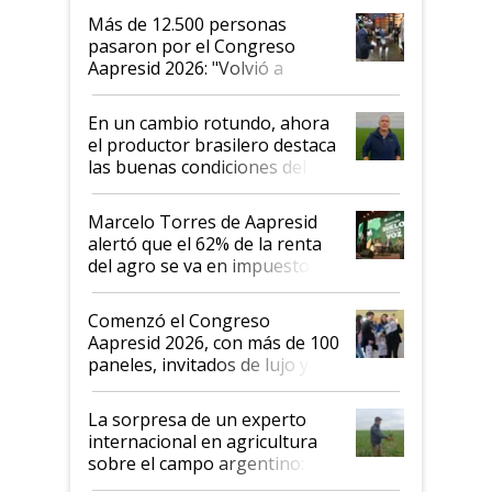
Más de 12.500 personas
pasaron por el Congreso
Aapresid 2026: "Volvió a
demostrar que hablar del
suelo es hablar de todo el
En un cambio rotundo, ahora
sistema productivo"
el productor brasilero destaca
las buenas condiciones del
agro argentino para invertir:
"Los veo más motivados"
Marcelo Torres de Aapresid
alertó que el 62% de la renta
del agro se va en impuestos:
"No es bueno que en
Argentina se sigan discutiendo
Comenzó el Congreso
las mismas cosas de hace 50
Aapresid 2026, con más de 100
años"
paneles, invitados de lujo y
todas las tendencias
La sorpresa de un experto
internacional en agricultura
sobre el campo argentino:
"Estoy muy impresionado"