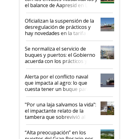
el balance de Aapresid en La
Posta
Oficializan la suspensión de la
desregulación de prácticos y
hay novedades en la tarifa de
la hidrovía
Se normaliza el servicio de
buques y puertos: el Gobierno
acuerda con los prácticos y
suspende el decreto de
desregulación
Alerta por el conflicto naval
que impacta al agro: lo que
cuesta tener un buque parado
y el peligro de que Argentina
pase a ser "país sucio"
"Por una laja salvamos la vida":
el impactante relato de la
tambera que sobrevivió al
tornado
“Alta preocupación” en los
puertos del Gran Rosario por