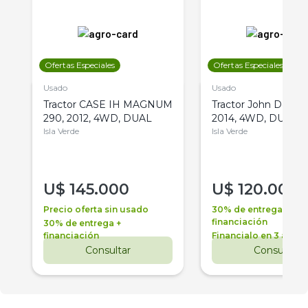
Ofertas Especiales
Ofertas Especiales
Usado
Usado
Tractor CASE IH MAGNUM
Tractor John Deere 
290, 2012, 4WD, DUAL
2014, 4WD, DUAL
Isla Verde
Isla Verde
U$
145.000
U$
120.000
Precio oferta sin usado
30% de entrega +
financiación
30% de entrega +
financiación
Financialo en 3 años
Consultar
Consultar