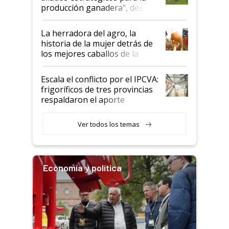
foco en la carne
producción ganadera", destaca
la iniciativa que ya reúne a 46
establecimientos en Argentina
La herradora del agro, la
historia de la mujer detrás de
los mejores caballos de la
Argentina y los mitos que
todavía hacen sufrir a estos
Escala el conflicto por el IPCVA:
animales: "Mientras me
frigoríficos de tres provincias
descalificaban, yo seguí
respaldaron el aporte
haciendo currículum"
obligatorio
Ver todos los temas
Economía y política