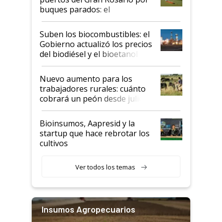
buques parados: el
funcionamiento de las
exportadoras en tensión tras
Suben los biocombustibles: el
la medida de fuerza de los
Gobierno actualizó los precios
prácticos
del biodiésel y el bioetanol
Nuevo aumento para los
trabajadores rurales: cuánto
cobrará un peón desde julio
Bioinsumos, Aapresid y la
startup que hace rebrotar los
cultivos
Ver todos los temas
Insumos Agropecuarios