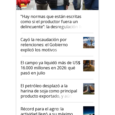
"Hay normas que están escritas
como si el productor fuera un
delincuente”: la desregulación llegó
al Congreso Aapresid y hasta se
habló del financiamiento al IPCVA
Cayó la recaudación por
retenciones: el Gobierno
explicó los motivos
El campo ya liquidó más de US$
16.000 millones en 2026: qué
pasó en julio
El petróleo desplazó a la
harina de soja como principal
producto exportado, y aún así
el agro aportó casi seis de cada
diez dólares y sostuvo el
Récord para el agro: la
liderazgo en un semestre
actividad llegó a su máximo