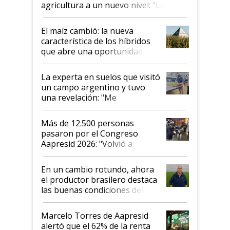
agricultura a un nuevo nivel: "Las
posibilidades de crecimiento son
infinitas"
El maíz cambió: la nueva
característica de los híbridos
que abre una oportunidad en
el lote
La experta en suelos que visitó
un campo argentino y tuvo
una revelación: "Me
impresionó mucho"
Más de 12.500 personas
pasaron por el Congreso
Aapresid 2026: "Volvió a
demostrar que hablar del
suelo es hablar de todo el
En un cambio rotundo, ahora
sistema productivo"
el productor brasilero destaca
las buenas condiciones del
agro argentino para invertir:
"Los veo más motivados"
Marcelo Torres de Aapresid
alertó que el 62% de la renta