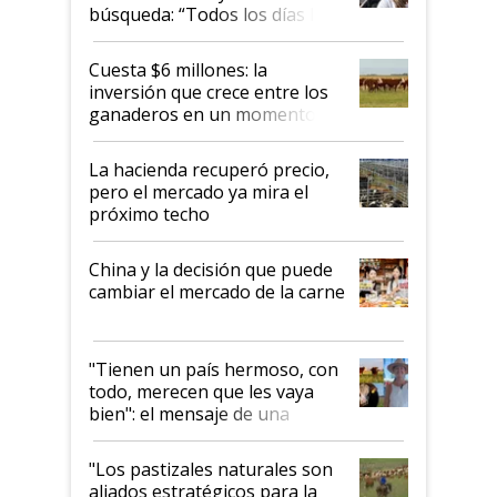
búsqueda: “Todos los días le
toca a algún productor”
Cuesta $6 millones: la
inversión que crece entre los
ganaderos en un momento
histórico para la actividad
La hacienda recuperó precio,
pero el mercado ya mira el
próximo techo
China y la decisión que puede
cambiar el mercado de la carne
"Tienen un país hermoso, con
todo, merecen que les vaya
bien": el mensaje de una
ganadera uruguaya sobre las
oportunidades que se abren
"Los pastizales naturales son
para el agro en Argentina, con
aliados estratégicos para la