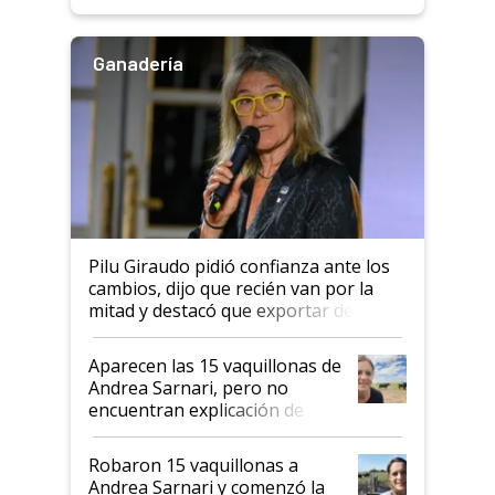
rendimiento
Ganadería
Pilu Giraudo pidió confianza ante los
cambios, dijo que recién van por la
mitad y destacó que exportar dejó de
ser "para unos pocos": "Tenemos un
mandato muy claro del gobierno
Aparecen las 15 vaquillonas de
nacional"
Andrea Sarnari, pero no
encuentran explicación de
cómo llegaron allí
Robaron 15 vaquillonas a
Andrea Sarnari y comenzó la