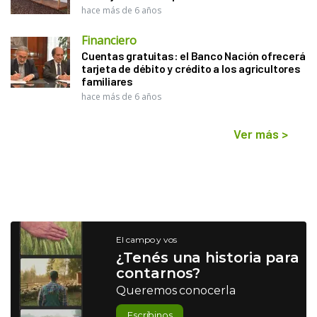
hace más de 6 años
Financiero
Cuentas gratuitas: el Banco Nación ofrecerá
tarjeta de débito y crédito a los agricultores
familiares
hace más de 6 años
Ver más
>
El campo y vos
¿Tenés una historia para
contarnos?
Queremos conocerla
Escribinos