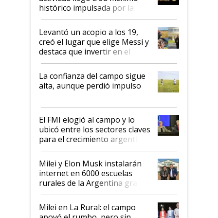
récord
histórico impulsada por la
cosecha y las exportaciones
Levantó un acopio a los 19,
creó el lugar que elige Messi y
destaca que invertir en el
kirchnerismo era como "darle
plata a un hijo para droga":
La confianza del campo sigue
Juan Félix Rossetti, el libertario
alta, aunque perdió impulso
que de una dura crisis salió
más fuerte y apuesta al cambio
de Milei
El FMI elogió al campo y lo
ubicó entre los sectores claves
para el crecimiento argentino
Milei y Elon Musk instalarán
internet en 6000 escuelas
rurales de la Argentina gracias
a un acuerdo con Starlink
Milei en La Rural: el campo
apoyó el rumbo, pero sin