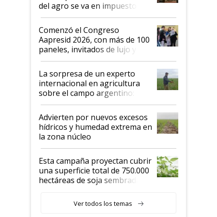
del agro se va en impuestos:
"No es bueno que en
Argentina se sigan discutiendo
Comenzó el Congreso
las mismas cosas de hace 50
Aapresid 2026, con más de 100
años"
paneles, invitados de lujo y
todas las tendencias
La sorpresa de un experto
internacional en agricultura
sobre el campo argentino:
"Estoy muy impresionado"
Advierten por nuevos excesos
hídricos y humedad extrema en
la zona núcleo
Esta campaña proyectan cubrir
una superficie total de 750.000
hectáreas de soja sembradas
con una nueva generación de
variedades que marcan un
Ver todos los temas
salto tecnológico en genética y