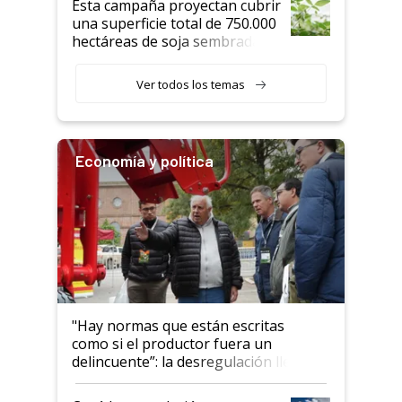
Esta campaña proyectan cubrir
una superficie total de 750.000
hectáreas de soja sembradas
con una nueva generación de
variedades que marcan un
Ver todos los temas
salto tecnológico en genética y
rendimiento
Economía y política
"Hay normas que están escritas
como si el productor fuera un
delincuente”: la desregulación llegó
al Congreso Aapresid y hasta se
habló del financiamiento al IPCVA