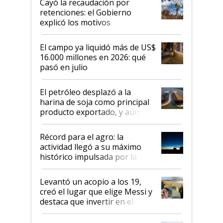
Cayó la recaudación por
retenciones: el Gobierno
explicó los motivos
El campo ya liquidó más de US$
16.000 millones en 2026: qué
pasó en julio
El petróleo desplazó a la
harina de soja como principal
producto exportado, y aún así
el agro aportó casi seis de cada
diez dólares y sostuvo el
Récord para el agro: la
liderazgo en un semestre
actividad llegó a su máximo
récord
histórico impulsada por la
cosecha y las exportaciones
Levantó un acopio a los 19,
creó el lugar que elige Messi y
destaca que invertir en el
kirchnerismo era como "darle
plata a un hijo para droga":