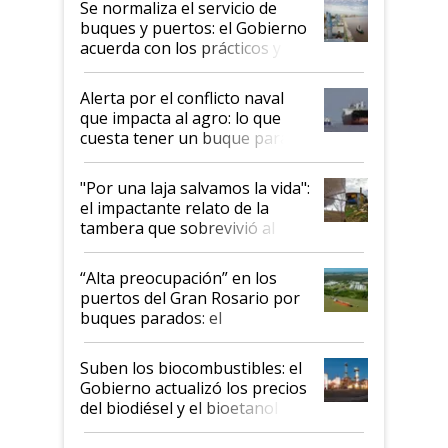
Se normaliza el servicio de
buques y puertos: el Gobierno
acuerda con los prácticos y
suspende el decreto de
desregulación
Alerta por el conflicto naval
que impacta al agro: lo que
cuesta tener un buque parado
y el peligro de que Argentina
pase a ser "país sucio"
"Por una laja salvamos la vida":
el impactante relato de la
tambera que sobrevivió al
tornado
“Alta preocupación” en los
puertos del Gran Rosario por
buques parados: el
funcionamiento de las
exportadoras en tensión tras
Suben los biocombustibles: el
la medida de fuerza de los
Gobierno actualizó los precios
prácticos
del biodiésel y el bioetanol