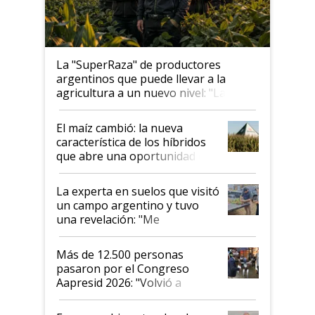
La "SuperRaza" de productores
argentinos que puede llevar a la
agricultura a un nuevo nivel: "Las
posibilidades de crecimiento son
infinitas"
El maíz cambió: la nueva
característica de los híbridos
que abre una oportunidad en
el lote
La experta en suelos que visitó
un campo argentino y tuvo
una revelación: "Me
impresionó mucho"
Más de 12.500 personas
pasaron por el Congreso
Aapresid 2026: "Volvió a
demostrar que hablar del
suelo es hablar de todo el