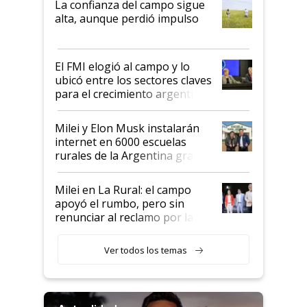
La confianza del campo sigue
Juan Félix Rossetti, el libertario
alta, aunque perdió impulso
que de una dura crisis salió
más fuerte y apuesta al cambio
de Milei
El FMI elogió al campo y lo
ubicó entre los sectores claves
para el crecimiento argentino
Milei y Elon Musk instalarán
internet en 6000 escuelas
rurales de la Argentina gracias
a un acuerdo con Starlink
Milei en La Rural: el campo
apoyó el rumbo, pero sin
renunciar al reclamo por las
retenciones
Ver todos los temas