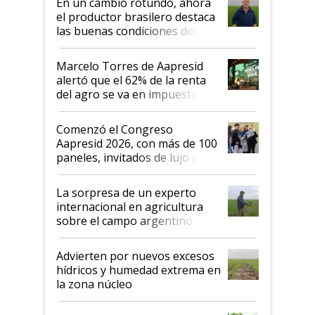
En un cambio rotundo, ahora
sistema productivo"
el productor brasilero destaca
las buenas condiciones del
agro argentino para invertir:
"Los veo más motivados"
Marcelo Torres de Aapresid
alertó que el 62% de la renta
del agro se va en impuestos:
"No es bueno que en
Argentina se sigan discutiendo
Comenzó el Congreso
las mismas cosas de hace 50
Aapresid 2026, con más de 100
años"
paneles, invitados de lujo y
todas las tendencias
La sorpresa de un experto
internacional en agricultura
sobre el campo argentino:
"Estoy muy impresionado"
Advierten por nuevos excesos
hídricos y humedad extrema en
la zona núcleo