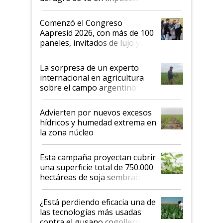
"No es bueno que en
Argentina se sigan discutiendo
Comenzó el Congreso
las mismas cosas de hace 50
Aapresid 2026, con más de 100
años"
paneles, invitados de lujo y
todas las tendencias
La sorpresa de un experto
internacional en agricultura
sobre el campo argentino:
"Estoy muy impresionado"
Advierten por nuevos excesos
hídricos y humedad extrema en
la zona núcleo
Esta campaña proyectan cubrir
una superficie total de 750.000
hectáreas de soja sembradas
con una nueva generación de
variedades que marcan un
¿Está perdiendo eficacia una de
salto tecnológico en genética y
las tecnologías más usadas
rendimiento
contra el gusano cogollero? El