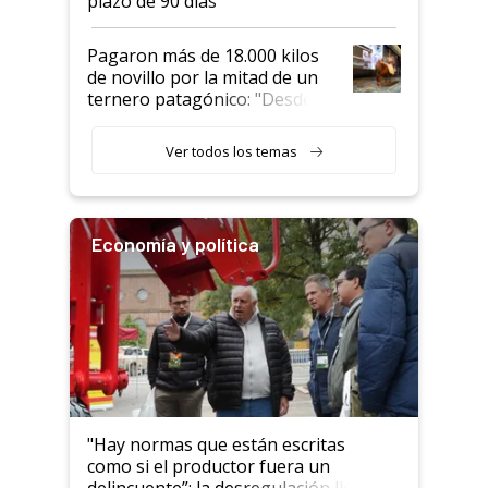
plazo de 90 días
Pagaron más de 18.000 kilos
de novillo por la mitad de un
ternero patagónico: "Desde
que bajó del camión empezó a
llamar la atención"
Ver todos los temas
Economía y política
"Hay normas que están escritas
como si el productor fuera un
delincuente”: la desregulación llegó