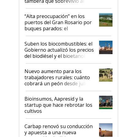
tambera que sobrevivió al
tornado
“Alta preocupación” en los
puertos del Gran Rosario por
buques parados: el
funcionamiento de las
exportadoras en tensión tras
Suben los biocombustibles: el
la medida de fuerza de los
Gobierno actualizó los precios
prácticos
del biodiésel y el bioetanol
Nuevo aumento para los
trabajadores rurales: cuánto
cobrará un peón desde julio
Bioinsumos, Aapresid y la
startup que hace rebrotar los
cultivos
Carbap renovó su conducción
y apuesta a una nueva