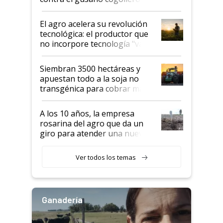
desafío de una tecnología clave
El agro acelera su revolución
tecnológica: el productor que
no incorpore tecnología "va a
perder el tren"
Siembran 3500 hectáreas y
apuestan todo a la soja no
transgénica para cobrar más
por tonelada: compraron un
semillero
A los 10 años, la empresa
rosarina del agro que da un
giro para atender una nueva
etapa en el agro
Ver todos los temas
Ganadería