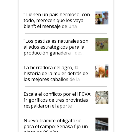
"Tienen un país hermoso, con
todo, merecen que les vaya
bien": el mensaje de una
ganadera uruguaya sobre las
oportunidades que se abren
"Los pastizales naturales son
para el agro en Argentina, con
aliados estratégicos para la
foco en la carne
producción ganadera", destaca
la iniciativa que ya reúne a 46
establecimientos en Argentina
La herradora del agro, la
historia de la mujer detrás de
los mejores caballos de la
Argentina y los mitos que
todavía hacen sufrir a estos
Escala el conflicto por el IPCVA:
animales: "Mientras me
frigoríficos de tres provincias
descalificaban, yo seguí
respaldaron el aporte
haciendo currículum"
obligatorio
Nuevo trámite obligatorio
para el campo: Senasa fijó un