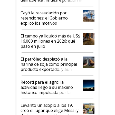
al Congreso Aapresid y hasta se
habló del financiamiento al IPCVA
Cayó la recaudación por
retenciones: el Gobierno
explicó los motivos
El campo ya liquidó más de US$
16.000 millones en 2026: qué
pasó en julio
El petróleo desplazó a la
harina de soja como principal
producto exportado, y aún así
el agro aportó casi seis de cada
diez dólares y sostuvo el
Récord para el agro: la
liderazgo en un semestre
actividad llegó a su máximo
récord
histórico impulsada por la
cosecha y las exportaciones
Levantó un acopio a los 19,
creó el lugar que elige Messi y