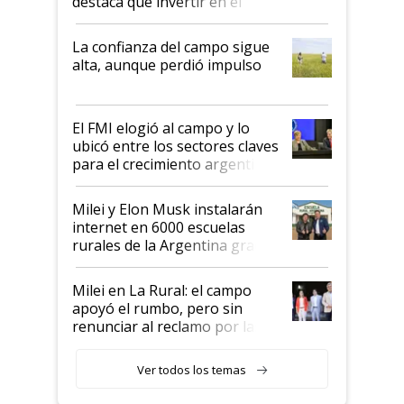
destaca que invertir en el
kirchnerismo era como "darle
plata a un hijo para droga":
La confianza del campo sigue
Juan Félix Rossetti, el libertario
alta, aunque perdió impulso
que de una dura crisis salió
más fuerte y apuesta al cambio
de Milei
El FMI elogió al campo y lo
ubicó entre los sectores claves
para el crecimiento argentino
Milei y Elon Musk instalarán
internet en 6000 escuelas
rurales de la Argentina gracias
a un acuerdo con Starlink
Milei en La Rural: el campo
apoyó el rumbo, pero sin
renunciar al reclamo por las
retenciones
Ver todos los temas