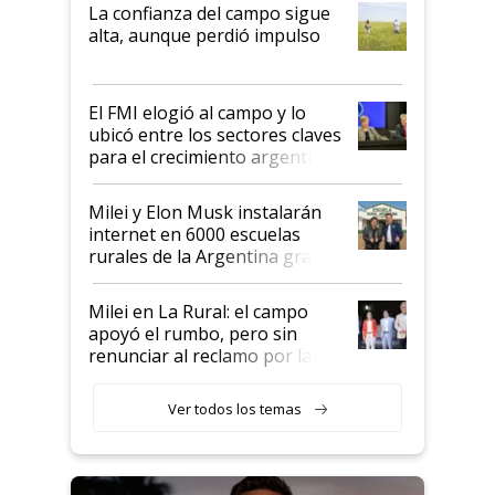
plata a un hijo para droga":
La confianza del campo sigue
Juan Félix Rossetti, el libertario
alta, aunque perdió impulso
que de una dura crisis salió
más fuerte y apuesta al cambio
de Milei
El FMI elogió al campo y lo
ubicó entre los sectores claves
para el crecimiento argentino
Milei y Elon Musk instalarán
internet en 6000 escuelas
rurales de la Argentina gracias
a un acuerdo con Starlink
Milei en La Rural: el campo
apoyó el rumbo, pero sin
renunciar al reclamo por las
retenciones
Ver todos los temas