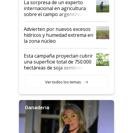
La sorpresa de un experto
internacional en agricultura
sobre el campo argentino:
"Estoy muy impresionado"
Advierten por nuevos excesos
hídricos y humedad extrema en
la zona núcleo
Esta campaña proyectan cubrir
una superficie total de 750.000
hectáreas de soja sembradas
con una nueva generación de
variedades que marcan un
Ver todos los temas
salto tecnológico en genética y
rendimiento
Ganadería