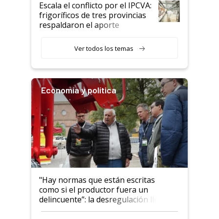
todavía hacen sufrir a estos
Escala el conflicto por el IPCVA:
animales: "Mientras me
frigoríficos de tres provincias
descalificaban, yo seguí
respaldaron el aporte
haciendo currículum"
obligatorio
Ver todos los temas
Economía y política
"Hay normas que están escritas
como si el productor fuera un
delincuente”: la desregulación llegó
al Congreso Aapresid y hasta se
habló del financiamiento al IPCVA