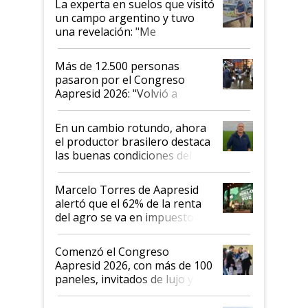
La experta en suelos que visitó
un campo argentino y tuvo
una revelación: "Me
impresionó mucho"
Más de 12.500 personas
pasaron por el Congreso
Aapresid 2026: "Volvió a
demostrar que hablar del
suelo es hablar de todo el
En un cambio rotundo, ahora
sistema productivo"
el productor brasilero destaca
las buenas condiciones del
agro argentino para invertir:
"Los veo más motivados"
Marcelo Torres de Aapresid
alertó que el 62% de la renta
del agro se va en impuestos:
"No es bueno que en
Argentina se sigan discutiendo
Comenzó el Congreso
las mismas cosas de hace 50
Aapresid 2026, con más de 100
años"
paneles, invitados de lujo y
todas las tendencias