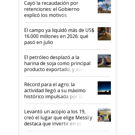
Cayó la recaudación por
retenciones: el Gobierno
explicó los motivos
El campo ya liquidó más de US$
16.000 millones en 2026: qué
pasó en julio
El petróleo desplazó a la
harina de soja como principal
producto exportado, y aún así
el agro aportó casi seis de cada
diez dólares y sostuvo el
Récord para el agro: la
liderazgo en un semestre
actividad llegó a su máximo
récord
histórico impulsada por la
cosecha y las exportaciones
Levantó un acopio a los 19,
creó el lugar que elige Messi y
destaca que invertir en el
kirchnerismo era como "darle