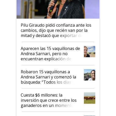
Pilu Giraudo pidió confianza ante los
cambios, dijo que recién van por la
mitad y destacó que exportar dejó de
ser "para unos pocos": "Tenemos un
mandato muy claro del gobierno
Aparecen las 15 vaquillonas de
nacional"
Andrea Sarnari, pero no
encuentran explicación de
cómo llegaron allí
Robaron 15 vaquillonas a
Andrea Sarnari y comenzó la
búsqueda: “Todos los días le
toca a algún productor”
Cuesta $6 millones: la
inversión que crece entre los
ganaderos en un momento
histórico para la actividad