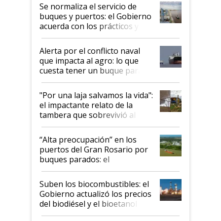
Se normaliza el servicio de
buques y puertos: el Gobierno
acuerda con los prácticos y
suspende el decreto de
desregulación
Alerta por el conflicto naval
que impacta al agro: lo que
cuesta tener un buque parado
y el peligro de que Argentina
pase a ser "país sucio"
"Por una laja salvamos la vida":
el impactante relato de la
tambera que sobrevivió al
tornado
“Alta preocupación” en los
puertos del Gran Rosario por
buques parados: el
funcionamiento de las
exportadoras en tensión tras
Suben los biocombustibles: el
la medida de fuerza de los
Gobierno actualizó los precios
prácticos
del biodiésel y el bioetanol