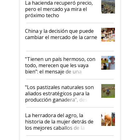
La hacienda recuperó precio,
pero el mercado ya mira el
próximo techo
China y la decisión que puede
cambiar el mercado de la carne
"Tienen un país hermoso, con
todo, merecen que les vaya
bien": el mensaje de una
ganadera uruguaya sobre las
oportunidades que se abren
"Los pastizales naturales son
para el agro en Argentina, con
aliados estratégicos para la
foco en la carne
producción ganadera", destaca
la iniciativa que ya reúne a 46
establecimientos en Argentina
La herradora del agro, la
historia de la mujer detrás de
los mejores caballos de la
Argentina y los mitos que