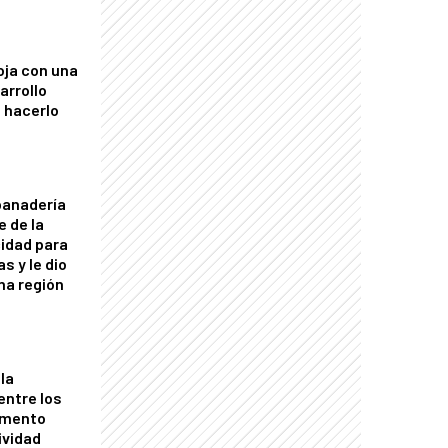
oja con una
arrollo
 hacerlo
panadería
e de la
idad para
s y le dio
una región
la
entre los
omento
ividad