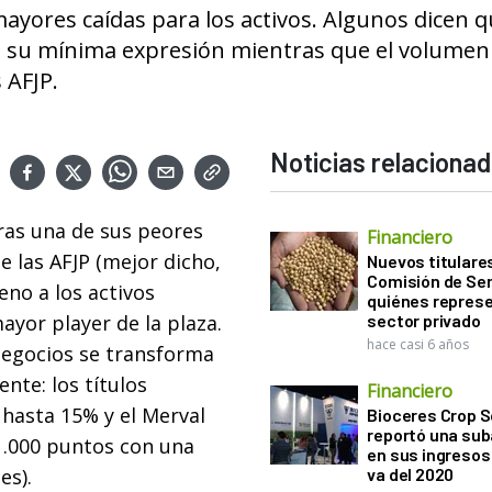
ayores caídas para los activos. Algunos dicen q
a su mínima expresión mientras que el volumen 
 AFJP.
Noticias relaciona
oras una de sus peores
Financiero
e las AFJP (mejor dicho,
Nuevos titulares
Comisión de Sem
eno a los activos
quiénes represe
yor player de la plaza.
sector privado
hace casi 6 años
 negocios se transforma
nte: los títulos
Financiero
 hasta 15% y el Merval
Bioceres Crop S
reportó una sub
1.000 puntos con una
en sus ingresos 
es).
va del 2020