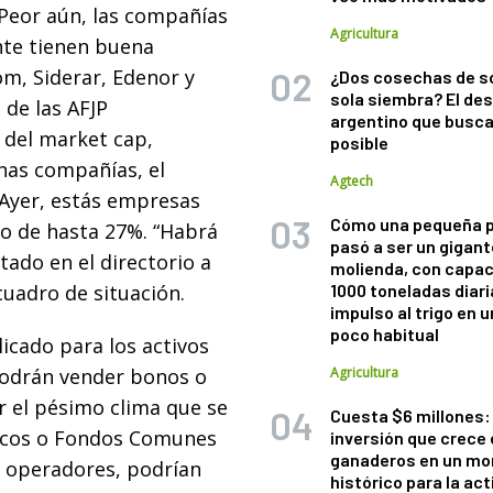
 Peor aún, las compañías
Agricultura
nte tienen buena
om, Siderar, Edenor y
¿Dos cosechas de s
sola siembra? El des
 de las AFJP
argentino que busca
del market cap,
posible
chas compañías, el
Agtech
Ayer, estás empresas
Cómo una pequeña 
o de hasta 27%. “Habrá
pasó a ser un gigant
tado en el directorio a
molienda, con capac
 cuadro de situación.
1000 toneladas diaria
impulso al trigo en 
poco habitual
cado para los activos
 podrán vender bonos o
Agricultura
r el pésimo clima que se
Cuesta $6 millones: 
ancos o Fondos Comunes
inversión que crece 
ganaderos en un m
s operadores, podrían
histórico para la act