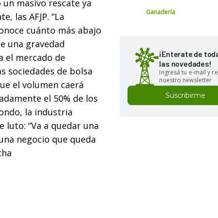
 un masivo rescate ya
Ganadería
e, las AFJP. “La
sconoce cuánto más abajo
 de una gravedad
¡Enterate de tod
a el mercado de
las novedades!
las sociedades de bolsa
Ingresá tu e-mail y re
nuestro newsletter
que el volumen caerá
Suscribirme
madamente el 50% de los
ondo, la industria
de luto: “Va a quedar una
 una negocio que queda
cha