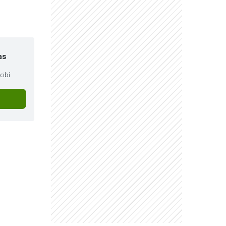
as
cibí