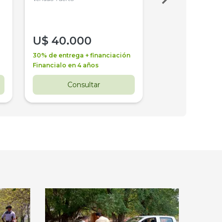
U$
40.000
U$
30.000
30% de entrega + financiación
30% de entrega + 
Financialo en 4 años
Financialo en 3 a
Consultar
Consul