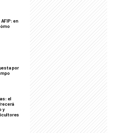
a AFIP: en
 cómo
uesta por
campo
as: el
frecerá
o y
ricultores