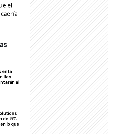
ue el
caería
das
 en la
illas:
ntarán al
olutions
a del 9%
en lo que