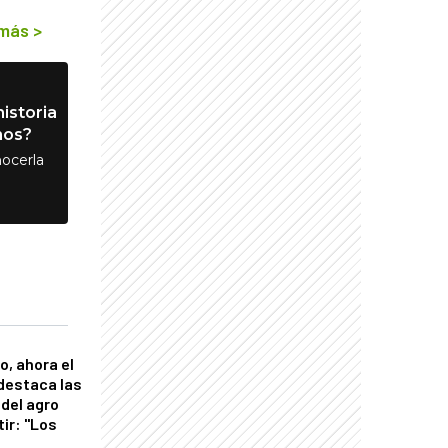
 más
>
istoria
nos?
ocerla
o, ahora el
 destaca las
del agro
tir: "Los
"