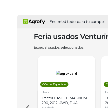
¡Encontrá todo para tu campo!
Feria usados Ventur
Especial usados seleccionados
les
Ofertas Especiales
O
Usado
U
a Metalfor 7040,
Tractor CASE IH MAGNUM
T
Bot 32 Mts
290, 2012, 4WD, DUAL
2
Isla Verde
Is