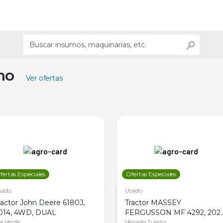
ino
Ver ofertas
fertas Especiales
Ofertas Especiales
sado
Usado
ractor John Deere 6180J,
Tractor MASSEY
014, 4WD, DUAL
FERGUSSON MF 4292, 2020
la Verde
4WD, PATON
Venado Tuerto