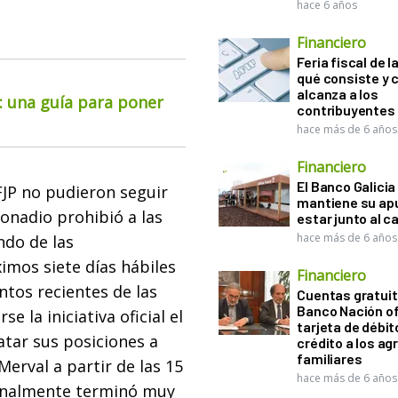
hace 6 años
Financiero
Feria fiscal de l
qué consiste y
alcanza a los
o: una guía para poner
contribuyentes
hace más de 6 años
Financiero
El Banco Galicia
AFJP no pudieron seguir
mantiene su ap
onadio prohibió a las
estar junto al 
hace más de 6 años
ndo de las
imos siete días hábiles
Financiero
tos recientes de las
Cuentas gratuit
Banco Nación o
e la iniciativa oficial el
tarjeta de débit
atar sus posiciones a
crédito a los ag
familiares
Merval a partir de las 15
hace más de 6 años
finalmente terminó muy