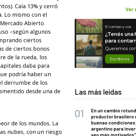
ntos). Caía 13% y cerró
Ver
a. Lo mismo con el
l Mercado Abierto
El campo y vos
cluso –según algunos
¿Tenés una h
omprando ciertos
para contar
s de ciertos bonos
Queremos con
re de la rueda, los
Escribinos
capitales daba para
 que podría haber un
 el derrumbe de los
desmentido desde una de
Las más leídas
En un cambio rotund
productor brasilero
 peor de los mundos. La
buenas condiciones 
argentino para inver
las nubes, con un riesgo
veo más motivados