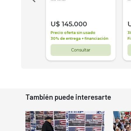
000
U$
145.000
a + financiación
Precio oferta sin usado
3
 4 años
30% de entrega + financiación
F
nsultar
Consultar
También puede interesarte