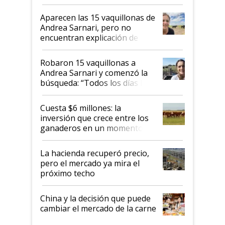
ser "para unos pocos": "Tenemos un
mandato muy claro del gobierno
Aparecen las 15 vaquillonas de
nacional"
Andrea Sarnari, pero no
encuentran explicación de
cómo llegaron allí
Robaron 15 vaquillonas a
Andrea Sarnari y comenzó la
búsqueda: “Todos los días le
toca a algún productor”
Cuesta $6 millones: la
inversión que crece entre los
ganaderos en un momento
histórico para la actividad
La hacienda recuperó precio,
pero el mercado ya mira el
próximo techo
China y la decisión que puede
cambiar el mercado de la carne