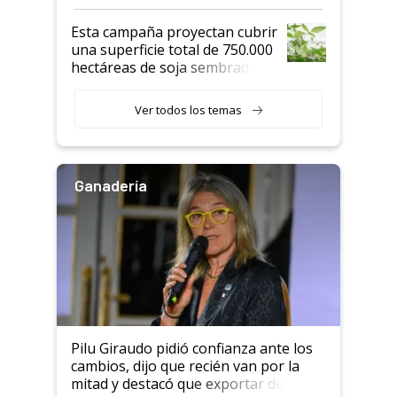
Esta campaña proyectan cubrir
una superficie total de 750.000
hectáreas de soja sembradas
con una nueva generación de
variedades que marcan un
Ver todos los temas
salto tecnológico en genética y
rendimiento
Ganadería
Pilu Giraudo pidió confianza ante los
cambios, dijo que recién van por la
mitad y destacó que exportar dejó de