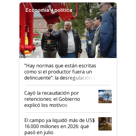
Economía y política
"Hay normas que están escritas
como si el productor fuera un
delincuente”: la desregulación llegó
al Congreso Aapresid y hasta se
habló del financiamiento al IPCVA
Cayó la recaudación por
retenciones: el Gobierno
explicó los motivos
El campo ya liquidó más de US$
16.000 millones en 2026: qué
pasó en julio