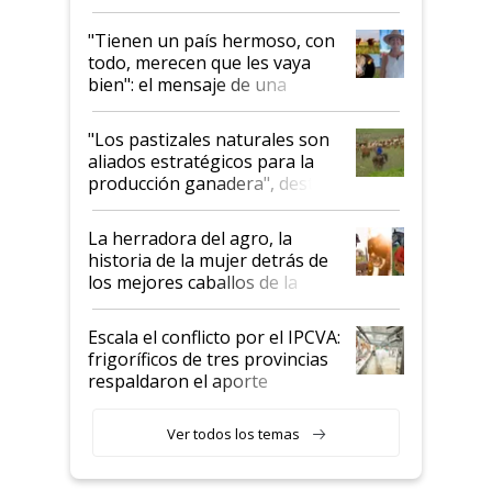
"Tienen un país hermoso, con
todo, merecen que les vaya
bien": el mensaje de una
ganadera uruguaya sobre las
oportunidades que se abren
"Los pastizales naturales son
para el agro en Argentina, con
aliados estratégicos para la
foco en la carne
producción ganadera", destaca
la iniciativa que ya reúne a 46
establecimientos en Argentina
La herradora del agro, la
historia de la mujer detrás de
los mejores caballos de la
Argentina y los mitos que
todavía hacen sufrir a estos
Escala el conflicto por el IPCVA:
animales: "Mientras me
frigoríficos de tres provincias
descalificaban, yo seguí
respaldaron el aporte
haciendo currículum"
obligatorio
Ver todos los temas