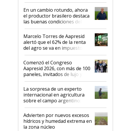
demostrar que hablar del
suelo es hablar de todo el
En un cambio rotundo, ahora
sistema productivo"
el productor brasilero destaca
las buenas condiciones del
agro argentino para invertir:
"Los veo más motivados"
Marcelo Torres de Aapresid
alertó que el 62% de la renta
del agro se va en impuestos:
"No es bueno que en
Argentina se sigan discutiendo
Comenzó el Congreso
las mismas cosas de hace 50
Aapresid 2026, con más de 100
años"
paneles, invitados de lujo y
todas las tendencias
La sorpresa de un experto
internacional en agricultura
sobre el campo argentino:
"Estoy muy impresionado"
Advierten por nuevos excesos
hídricos y humedad extrema en
la zona núcleo