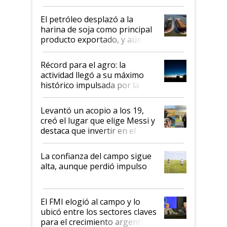
El petróleo desplazó a la
harina de soja como principal
producto exportado, y aún así
el agro aportó casi seis de cada
diez dólares y sostuvo el
Récord para el agro: la
liderazgo en un semestre
actividad llegó a su máximo
récord
histórico impulsada por la
cosecha y las exportaciones
Levantó un acopio a los 19,
creó el lugar que elige Messi y
destaca que invertir en el
kirchnerismo era como "darle
plata a un hijo para droga":
La confianza del campo sigue
Juan Félix Rossetti, el libertario
alta, aunque perdió impulso
que de una dura crisis salió
más fuerte y apuesta al cambio
de Milei
El FMI elogió al campo y lo
ubicó entre los sectores claves
para el crecimiento argentino