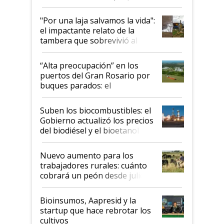
y el peligro de que Argentina
pase a ser "país sucio"
"Por una laja salvamos la vida":
el impactante relato de la
tambera que sobrevivió al
tornado
“Alta preocupación” en los
puertos del Gran Rosario por
buques parados: el
funcionamiento de las
exportadoras en tensión tras
Suben los biocombustibles: el
la medida de fuerza de los
Gobierno actualizó los precios
prácticos
del biodiésel y el bioetanol
Nuevo aumento para los
trabajadores rurales: cuánto
cobrará un peón desde julio
Bioinsumos, Aapresid y la
startup que hace rebrotar los
cultivos