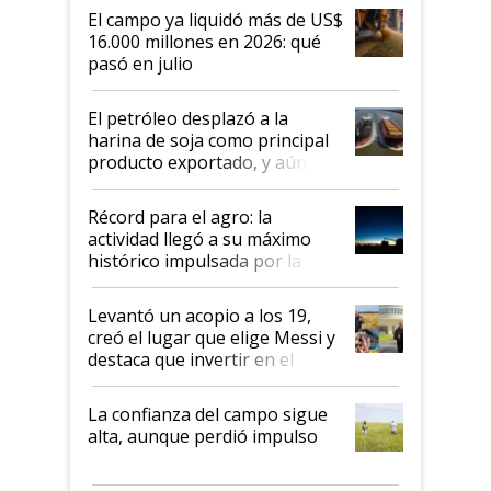
El campo ya liquidó más de US$
16.000 millones en 2026: qué
pasó en julio
El petróleo desplazó a la
harina de soja como principal
producto exportado, y aún así
el agro aportó casi seis de cada
diez dólares y sostuvo el
Récord para el agro: la
liderazgo en un semestre
actividad llegó a su máximo
récord
histórico impulsada por la
cosecha y las exportaciones
Levantó un acopio a los 19,
creó el lugar que elige Messi y
destaca que invertir en el
kirchnerismo era como "darle
plata a un hijo para droga":
La confianza del campo sigue
Juan Félix Rossetti, el libertario
alta, aunque perdió impulso
que de una dura crisis salió
más fuerte y apuesta al cambio
de Milei