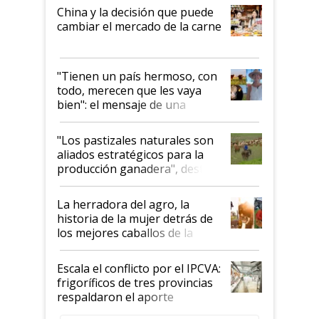
China y la decisión que puede
cambiar el mercado de la carne
"Tienen un país hermoso, con
todo, merecen que les vaya
bien": el mensaje de una
ganadera uruguaya sobre las
oportunidades que se abren
"Los pastizales naturales son
para el agro en Argentina, con
aliados estratégicos para la
foco en la carne
producción ganadera", destaca
la iniciativa que ya reúne a 46
establecimientos en Argentina
La herradora del agro, la
historia de la mujer detrás de
los mejores caballos de la
Argentina y los mitos que
todavía hacen sufrir a estos
Escala el conflicto por el IPCVA:
animales: "Mientras me
frigoríficos de tres provincias
descalificaban, yo seguí
respaldaron el aporte
haciendo currículum"
obligatorio