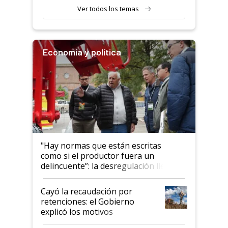
Ver todos los temas
Economía y política
"Hay normas que están escritas
como si el productor fuera un
delincuente”: la desregulación llegó
al Congreso Aapresid y hasta se
habló del financiamiento al IPCVA
Cayó la recaudación por
retenciones: el Gobierno
explicó los motivos