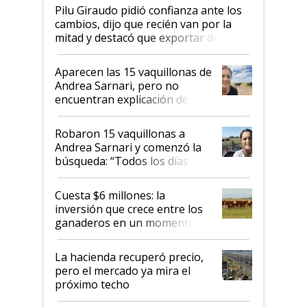
Pilu Giraudo pidió confianza ante los
cambios, dijo que recién van por la
mitad y destacó que exportar dejó de
ser "para unos pocos": "Tenemos un
mandato muy claro del gobierno
Aparecen las 15 vaquillonas de
nacional"
Andrea Sarnari, pero no
encuentran explicación de
cómo llegaron allí
Robaron 15 vaquillonas a
Andrea Sarnari y comenzó la
búsqueda: “Todos los días le
toca a algún productor”
Cuesta $6 millones: la
inversión que crece entre los
ganaderos en un momento
histórico para la actividad
La hacienda recuperó precio,
pero el mercado ya mira el
próximo techo