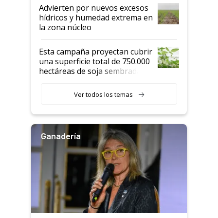
Advierten por nuevos excesos
hídricos y humedad extrema en
la zona núcleo
Esta campaña proyectan cubrir
una superficie total de 750.000
hectáreas de soja sembradas
con una nueva generación de
variedades que marcan un
Ver todos los temas
salto tecnológico en genética y
rendimiento
Ganadería