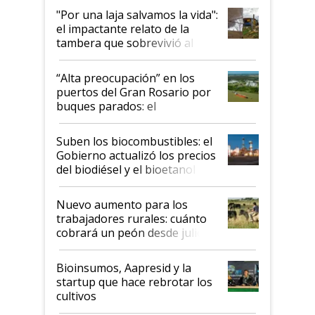
pase a ser "país sucio"
"Por una laja salvamos la vida":
el impactante relato de la
tambera que sobrevivió al
tornado
“Alta preocupación” en los
puertos del Gran Rosario por
buques parados: el
funcionamiento de las
exportadoras en tensión tras
Suben los biocombustibles: el
la medida de fuerza de los
Gobierno actualizó los precios
prácticos
del biodiésel y el bioetanol
Nuevo aumento para los
trabajadores rurales: cuánto
cobrará un peón desde julio
Bioinsumos, Aapresid y la
startup que hace rebrotar los
cultivos