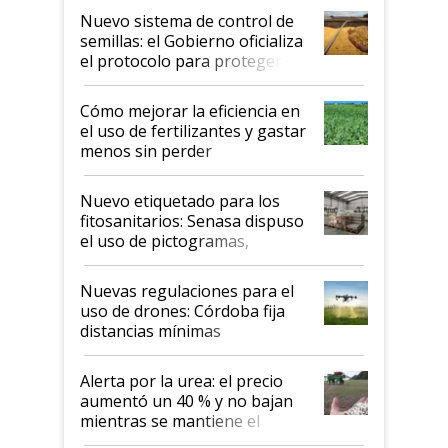
Nuevo sistema de control de
semillas: el Gobierno oficializa
el protocolo para proteger la
propiedad intelectual
Cómo mejorar la eficiencia en
el uso de fertilizantes y gastar
menos sin perder
productividad en la campaña
fina
Nuevo etiquetado para los
fitosanitarios: Senasa dispuso
el uso de pictogramas,
palabras de advertencia e
indicaciones
Nuevas regulaciones para el
uso de drones: Córdoba fija
distancias mínimas
Alerta por la urea: el precio
aumentó un 40 % y no bajan
mientras se mantiene el
conflicto en Medio Oriente