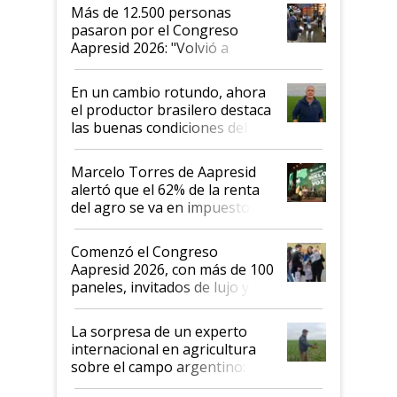
Más de 12.500 personas
pasaron por el Congreso
Aapresid 2026: "Volvió a
demostrar que hablar del
suelo es hablar de todo el
En un cambio rotundo, ahora
sistema productivo"
el productor brasilero destaca
las buenas condiciones del
agro argentino para invertir:
"Los veo más motivados"
Marcelo Torres de Aapresid
alertó que el 62% de la renta
del agro se va en impuestos:
"No es bueno que en
Argentina se sigan discutiendo
Comenzó el Congreso
las mismas cosas de hace 50
Aapresid 2026, con más de 100
años"
paneles, invitados de lujo y
todas las tendencias
La sorpresa de un experto
internacional en agricultura
sobre el campo argentino:
"Estoy muy impresionado"