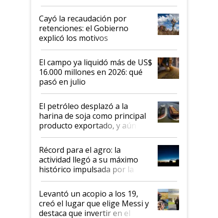
al Congreso Aapresid y hasta se
habló del financiamiento al IPCVA
Cayó la recaudación por
retenciones: el Gobierno
explicó los motivos
El campo ya liquidó más de US$
16.000 millones en 2026: qué
pasó en julio
El petróleo desplazó a la
harina de soja como principal
producto exportado, y aún así
el agro aportó casi seis de cada
diez dólares y sostuvo el
Récord para el agro: la
liderazgo en un semestre
actividad llegó a su máximo
récord
histórico impulsada por la
cosecha y las exportaciones
Levantó un acopio a los 19,
creó el lugar que elige Messi y
destaca que invertir en el