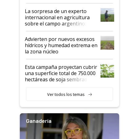
todas las tendencias
La sorpresa de un experto
internacional en agricultura
sobre el campo argentino:
"Estoy muy impresionado"
Advierten por nuevos excesos
hídricos y humedad extrema en
la zona núcleo
Esta campaña proyectan cubrir
una superficie total de 750.000
hectáreas de soja sembradas
con una nueva generación de
variedades que marcan un
Ver todos los temas
salto tecnológico en genética y
rendimiento
Ganadería