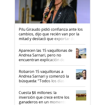
Pilu Giraudo pidió confianza ante los
cambios, dijo que recién van por la
mitad y destacó que exportar dejó de
ser "para unos pocos": "Tenemos un
mandato muy claro del gobierno
Aparecen las 15 vaquillonas de
nacional"
Andrea Sarnari, pero no
encuentran explicación de
cómo llegaron allí
Robaron 15 vaquillonas a
Andrea Sarnari y comenzó la
búsqueda: “Todos los días le
toca a algún productor”
Cuesta $6 millones: la
inversión que crece entre los
ganaderos en un momento