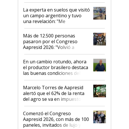
el lote
La experta en suelos que visitó
un campo argentino y tuvo
una revelación: "Me
impresionó mucho"
Más de 12.500 personas
pasaron por el Congreso
Aapresid 2026: "Volvió a
demostrar que hablar del
suelo es hablar de todo el
En un cambio rotundo, ahora
sistema productivo"
el productor brasilero destaca
las buenas condiciones del
agro argentino para invertir:
"Los veo más motivados"
Marcelo Torres de Aapresid
alertó que el 62% de la renta
del agro se va en impuestos:
"No es bueno que en
Argentina se sigan discutiendo
Comenzó el Congreso
las mismas cosas de hace 50
Aapresid 2026, con más de 100
años"
paneles, invitados de lujo y