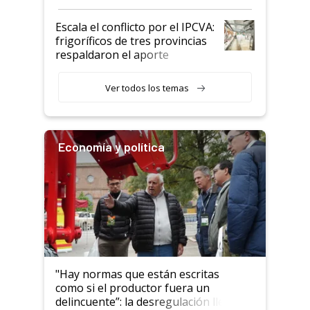
Argentina y los mitos que
todavía hacen sufrir a estos
Escala el conflicto por el IPCVA:
animales: "Mientras me
frigoríficos de tres provincias
descalificaban, yo seguí
respaldaron el aporte
haciendo currículum"
obligatorio
Ver todos los temas
Economía y política
"Hay normas que están escritas
como si el productor fuera un
delincuente”: la desregulación llegó