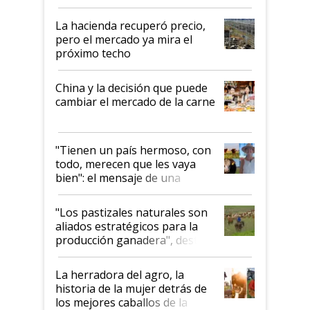
histórico para la actividad
La hacienda recuperó precio,
pero el mercado ya mira el
próximo techo
China y la decisión que puede
cambiar el mercado de la carne
"Tienen un país hermoso, con
todo, merecen que les vaya
bien": el mensaje de una
ganadera uruguaya sobre las
oportunidades que se abren
"Los pastizales naturales son
para el agro en Argentina, con
aliados estratégicos para la
foco en la carne
producción ganadera", destaca
la iniciativa que ya reúne a 46
establecimientos en Argentina
La herradora del agro, la
historia de la mujer detrás de
los mejores caballos de la