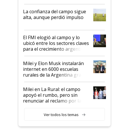
kirchnerismo era como "darle
plata a un hijo para droga":
La confianza del campo sigue
Juan Félix Rossetti, el libertario
alta, aunque perdió impulso
que de una dura crisis salió
más fuerte y apuesta al cambio
de Milei
El FMI elogió al campo y lo
ubicó entre los sectores claves
para el crecimiento argentino
Milei y Elon Musk instalarán
internet en 6000 escuelas
rurales de la Argentina gracias
a un acuerdo con Starlink
Milei en La Rural: el campo
apoyó el rumbo, pero sin
renunciar al reclamo por las
retenciones
Ver todos los temas