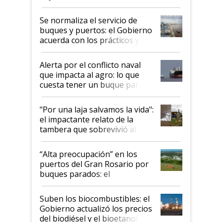
la hidrovía
Se normaliza el servicio de
buques y puertos: el Gobierno
acuerda con los prácticos y
suspende el decreto de
desregulación
Alerta por el conflicto naval
que impacta al agro: lo que
cuesta tener un buque parado
y el peligro de que Argentina
pase a ser "país sucio"
"Por una laja salvamos la vida":
el impactante relato de la
tambera que sobrevivió al
tornado
“Alta preocupación” en los
puertos del Gran Rosario por
buques parados: el
funcionamiento de las
exportadoras en tensión tras
Suben los biocombustibles: el
la medida de fuerza de los
Gobierno actualizó los precios
prácticos
del biodiésel y el bioetanol