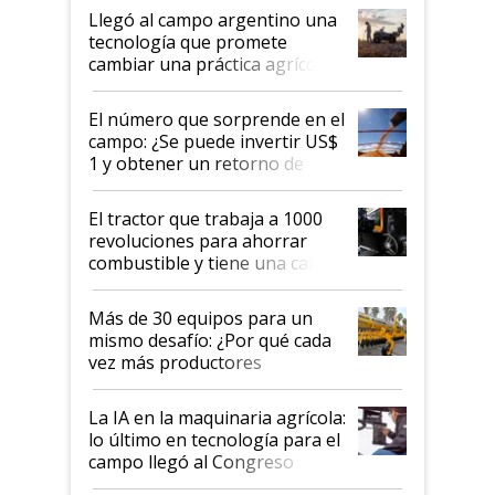
Aapresid 2026
Llegó al campo argentino una
tecnología que promete
cambiar una práctica agrícola
clave: ¿Y si analizar el suelo
fuera tan simple como apretar
El número que sorprende en el
un botón?
campo: ¿Se puede invertir US$
1 y obtener un retorno de
hasta US$ 10 en agricultura?
El tractor que trabaja a 1000
revoluciones para ahorrar
combustible y tiene una cabina
que parece una computadora:
lo último en el mundo,
Más de 30 equipos para un
disponible en Argentina
mismo desafío: ¿Por qué cada
vez más productores
incorporan fertilizante bajo
tierra?
La IA en la maquinaria agrícola:
lo último en tecnología para el
campo llegó al Congreso
Aapresid 2026