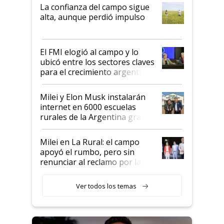
plata a un hijo para droga":
La confianza del campo sigue
Juan Félix Rossetti, el libertario
alta, aunque perdió impulso
que de una dura crisis salió
más fuerte y apuesta al cambio
de Milei
El FMI elogió al campo y lo
ubicó entre los sectores claves
para el crecimiento argentino
Milei y Elon Musk instalarán
internet en 6000 escuelas
rurales de la Argentina gracias
a un acuerdo con Starlink
Milei en La Rural: el campo
apoyó el rumbo, pero sin
renunciar al reclamo por las
retenciones
Ver todos los temas