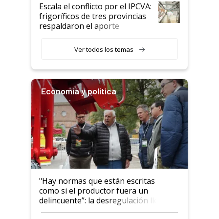
todavía hacen sufrir a estos
Escala el conflicto por el IPCVA:
animales: "Mientras me
frigoríficos de tres provincias
descalificaban, yo seguí
respaldaron el aporte
haciendo currículum"
obligatorio
Ver todos los temas
Economía y política
"Hay normas que están escritas
como si el productor fuera un
delincuente”: la desregulación llegó
al Congreso Aapresid y hasta se