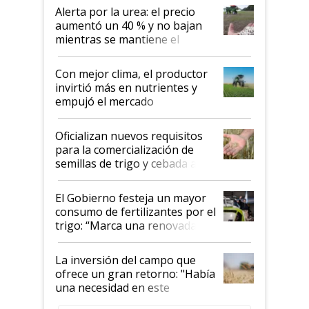
Alerta por la urea: el precio
aumentó un 40 % y no bajan
mientras se mantiene el
conflicto en Medio Oriente
Con mejor clima, el productor
invirtió más en nutrientes y
empujó el mercado
Oficializan nuevos requisitos
para la comercialización de
semillas de trigo y cebada a
granel
El Gobierno festeja un mayor
consumo de fertilizantes por el
trigo: “Marca una renovada
confianza de los productores”
La inversión del campo que
ofrece un gran retorno: "Había
una necesidad en este
segmento"