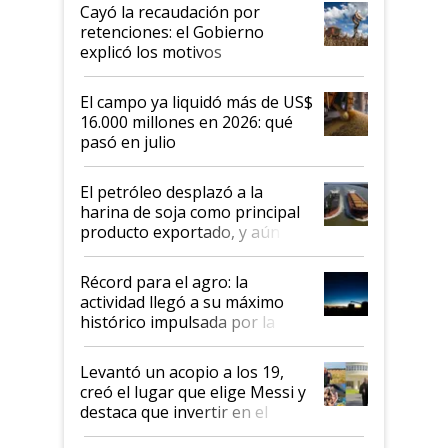
habló del financiamiento al IPCVA
Cayó la recaudación por
retenciones: el Gobierno
explicó los motivos
El campo ya liquidó más de US$
16.000 millones en 2026: qué
pasó en julio
El petróleo desplazó a la
harina de soja como principal
producto exportado, y aún así
el agro aportó casi seis de cada
diez dólares y sostuvo el
Récord para el agro: la
liderazgo en un semestre
actividad llegó a su máximo
récord
histórico impulsada por la
cosecha y las exportaciones
Levantó un acopio a los 19,
creó el lugar que elige Messi y
destaca que invertir en el
kirchnerismo era como "darle