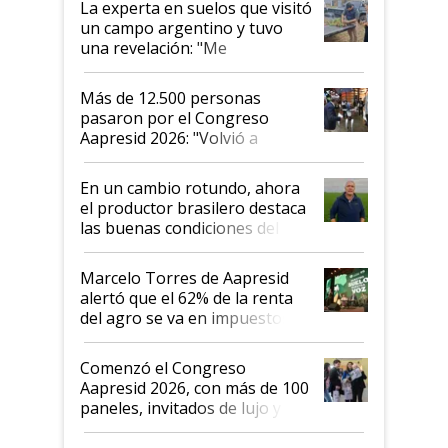
La experta en suelos que visitó
un campo argentino y tuvo
una revelación: "Me
impresionó mucho"
Más de 12.500 personas
pasaron por el Congreso
Aapresid 2026: "Volvió a
demostrar que hablar del
suelo es hablar de todo el
En un cambio rotundo, ahora
sistema productivo"
el productor brasilero destaca
las buenas condiciones del
agro argentino para invertir:
"Los veo más motivados"
Marcelo Torres de Aapresid
alertó que el 62% de la renta
del agro se va en impuestos:
"No es bueno que en
Argentina se sigan discutiendo
Comenzó el Congreso
las mismas cosas de hace 50
Aapresid 2026, con más de 100
años"
paneles, invitados de lujo y
todas las tendencias