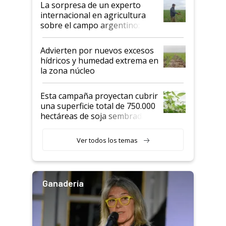
La sorpresa de un experto
internacional en agricultura
sobre el campo argentino:
"Estoy muy impresionado"
Advierten por nuevos excesos
hídricos y humedad extrema en
la zona núcleo
Esta campaña proyectan cubrir
una superficie total de 750.000
hectáreas de soja sembradas
con una nueva generación de
variedades que marcan un
Ver todos los temas
salto tecnológico en genética y
rendimiento
Ganadería