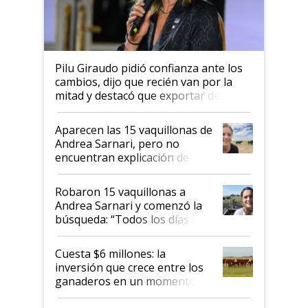
Pilu Giraudo pidió confianza ante los
cambios, dijo que recién van por la
mitad y destacó que exportar dejó de
ser "para unos pocos": "Tenemos un
mandato muy claro del gobierno
Aparecen las 15 vaquillonas de
nacional"
Andrea Sarnari, pero no
encuentran explicación de
cómo llegaron allí
Robaron 15 vaquillonas a
Andrea Sarnari y comenzó la
búsqueda: “Todos los días le
toca a algún productor”
Cuesta $6 millones: la
inversión que crece entre los
ganaderos en un momento
histórico para la actividad