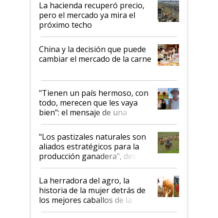
La hacienda recuperó precio,
pero el mercado ya mira el
próximo techo
China y la decisión que puede
cambiar el mercado de la carne
"Tienen un país hermoso, con
todo, merecen que les vaya
bien": el mensaje de una
ganadera uruguaya sobre las
oportunidades que se abren
"Los pastizales naturales son
para el agro en Argentina, con
aliados estratégicos para la
foco en la carne
producción ganadera", destaca
la iniciativa que ya reúne a 46
establecimientos en Argentina
La herradora del agro, la
historia de la mujer detrás de
los mejores caballos de la
Argentina y los mitos que