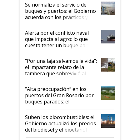
Se normaliza el servicio de
buques y puertos: el Gobierno
acuerda con los prácticos y
suspende el decreto de
desregulación
Alerta por el conflicto naval
que impacta al agro: lo que
cuesta tener un buque parado
y el peligro de que Argentina
pase a ser "país sucio"
"Por una laja salvamos la vida":
el impactante relato de la
tambera que sobrevivió al
tornado
“Alta preocupación” en los
puertos del Gran Rosario por
buques parados: el
funcionamiento de las
exportadoras en tensión tras
Suben los biocombustibles: el
la medida de fuerza de los
Gobierno actualizó los precios
prácticos
del biodiésel y el bioetanol