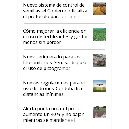
Nuevo sistema de control de
semillas: el Gobierno oficializa
el protocolo para proteger la
propiedad intelectual
Cómo mejorar la eficiencia en
el uso de fertilizantes y gastar
menos sin perder
productividad en la campaña
fina
Nuevo etiquetado para los
fitosanitarios: Senasa dispuso
el uso de pictogramas,
palabras de advertencia e
indicaciones
Nuevas regulaciones para el
uso de drones: Córdoba fija
distancias mínimas
Alerta por la urea: el precio
aumentó un 40 % y no bajan
mientras se mantiene el
conflicto en Medio Oriente