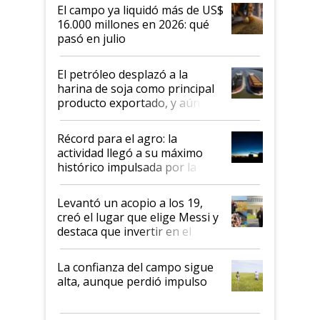
El campo ya liquidó más de US$
16.000 millones en 2026: qué
pasó en julio
El petróleo desplazó a la
harina de soja como principal
producto exportado, y aún así
el agro aportó casi seis de cada
diez dólares y sostuvo el
Récord para el agro: la
liderazgo en un semestre
actividad llegó a su máximo
récord
histórico impulsada por la
cosecha y las exportaciones
Levantó un acopio a los 19,
creó el lugar que elige Messi y
destaca que invertir en el
kirchnerismo era como "darle
plata a un hijo para droga":
La confianza del campo sigue
Juan Félix Rossetti, el libertario
alta, aunque perdió impulso
que de una dura crisis salió
más fuerte y apuesta al cambio
de Milei