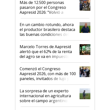
Más de 12.500 personas
pasaron por el Congreso
Aapresid 2026: "Volvió a
demostrar que hablar del
suelo es hablar de todo el
En un cambio rotundo, ahora
sistema productivo"
el productor brasilero destaca
las buenas condiciones del
agro argentino para invertir:
"Los veo más motivados"
Marcelo Torres de Aapresid
alertó que el 62% de la renta
del agro se va en impuestos:
"No es bueno que en
Argentina se sigan discutiendo
Comenzó el Congreso
las mismas cosas de hace 50
Aapresid 2026, con más de 100
años"
paneles, invitados de lujo y
todas las tendencias
La sorpresa de un experto
internacional en agricultura
sobre el campo argentino:
"Estoy muy impresionado"