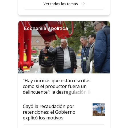
Ver todos los temas
Economía y política
"Hay normas que están escritas
como si el productor fuera un
delincuente”: la desregulación llegó
al Congreso Aapresid y hasta se
habló del financiamiento al IPCVA
Cayó la recaudación por
retenciones: el Gobierno
explicó los motivos