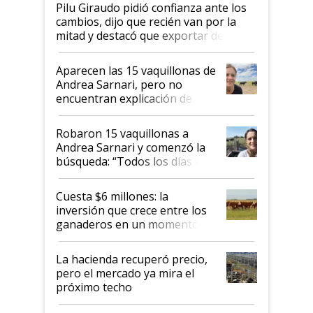
Pilu Giraudo pidió confianza ante los
cambios, dijo que recién van por la
mitad y destacó que exportar dejó de
ser "para unos pocos": "Tenemos un
mandato muy claro del gobierno
Aparecen las 15 vaquillonas de
nacional"
Andrea Sarnari, pero no
encuentran explicación de
cómo llegaron allí
Robaron 15 vaquillonas a
Andrea Sarnari y comenzó la
búsqueda: “Todos los días le
toca a algún productor”
Cuesta $6 millones: la
inversión que crece entre los
ganaderos en un momento
histórico para la actividad
La hacienda recuperó precio,
pero el mercado ya mira el
próximo techo