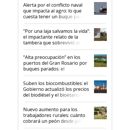
desregulación
Alerta por el conflicto naval
que impacta al agro: lo que
cuesta tener un buque parado
y el peligro de que Argentina
pase a ser "país sucio"
"Por una laja salvamos la vida":
el impactante relato de la
tambera que sobrevivió al
tornado
“Alta preocupación” en los
puertos del Gran Rosario por
buques parados: el
funcionamiento de las
exportadoras en tensión tras
Suben los biocombustibles: el
la medida de fuerza de los
Gobierno actualizó los precios
prácticos
del biodiésel y el bioetanol
Nuevo aumento para los
trabajadores rurales: cuánto
cobrará un peón desde julio