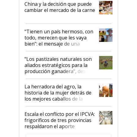
China y la decisión que puede
cambiar el mercado de la carne
"Tienen un país hermoso, con
todo, merecen que les vaya
bien": el mensaje de una
ganadera uruguaya sobre las
oportunidades que se abren
"Los pastizales naturales son
para el agro en Argentina, con
aliados estratégicos para la
foco en la carne
producción ganadera", destaca
la iniciativa que ya reúne a 46
establecimientos en Argentina
La herradora del agro, la
historia de la mujer detrás de
los mejores caballos de la
Argentina y los mitos que
todavía hacen sufrir a estos
Escala el conflicto por el IPCVA:
animales: "Mientras me
frigoríficos de tres provincias
descalificaban, yo seguí
respaldaron el aporte
haciendo currículum"
obligatorio