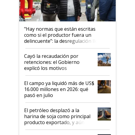
"Hay normas que están escritas
como si el productor fuera un
delincuente”: la desregulación llegó
al Congreso Aapresid y hasta se
habló del financiamiento al IPCVA
Cayó la recaudación por
retenciones: el Gobierno
explicó los motivos
El campo ya liquidó más de US$
16.000 millones en 2026: qué
pasó en julio
El petróleo desplazó a la
harina de soja como principal
producto exportado, y aún así
el agro aportó casi seis de cada
diez dólares y sostuvo el