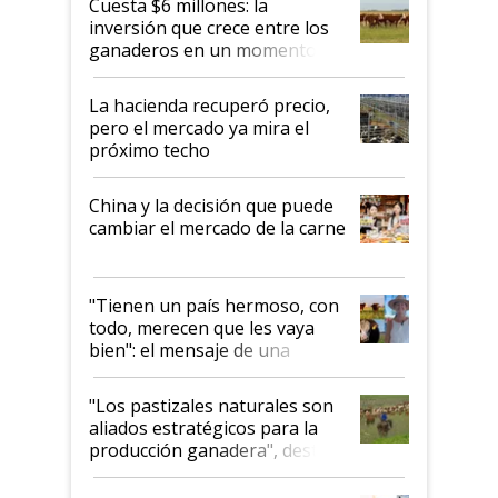
Cuesta $6 millones: la
inversión que crece entre los
ganaderos en un momento
histórico para la actividad
La hacienda recuperó precio,
pero el mercado ya mira el
próximo techo
China y la decisión que puede
cambiar el mercado de la carne
"Tienen un país hermoso, con
todo, merecen que les vaya
bien": el mensaje de una
ganadera uruguaya sobre las
oportunidades que se abren
"Los pastizales naturales son
para el agro en Argentina, con
aliados estratégicos para la
foco en la carne
producción ganadera", destaca
la iniciativa que ya reúne a 46
establecimientos en Argentina