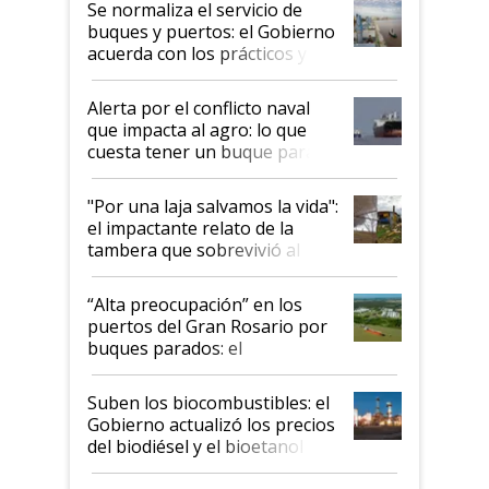
Se normaliza el servicio de
buques y puertos: el Gobierno
acuerda con los prácticos y
suspende el decreto de
desregulación
Alerta por el conflicto naval
que impacta al agro: lo que
cuesta tener un buque parado
y el peligro de que Argentina
pase a ser "país sucio"
"Por una laja salvamos la vida":
el impactante relato de la
tambera que sobrevivió al
tornado
“Alta preocupación” en los
puertos del Gran Rosario por
buques parados: el
funcionamiento de las
exportadoras en tensión tras
Suben los biocombustibles: el
la medida de fuerza de los
Gobierno actualizó los precios
prácticos
del biodiésel y el bioetanol