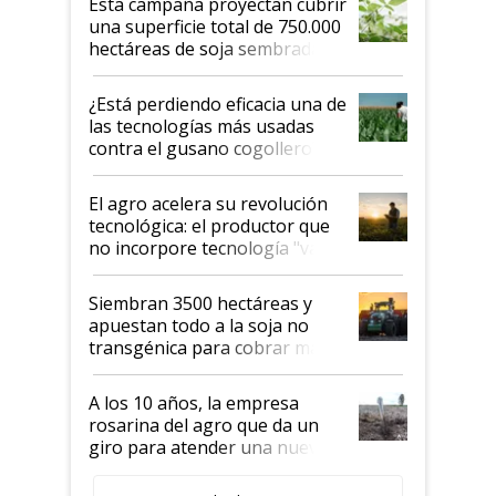
Esta campaña proyectan cubrir
una superficie total de 750.000
hectáreas de soja sembradas
con una nueva generación de
variedades que marcan un
¿Está perdiendo eficacia una de
salto tecnológico en genética y
las tecnologías más usadas
rendimiento
contra el gusano cogollero? El
desafío de una tecnología clave
El agro acelera su revolución
tecnológica: el productor que
no incorpore tecnología "va a
perder el tren"
Siembran 3500 hectáreas y
apuestan todo a la soja no
transgénica para cobrar más
por tonelada: compraron un
semillero
A los 10 años, la empresa
rosarina del agro que da un
giro para atender una nueva
etapa en el agro