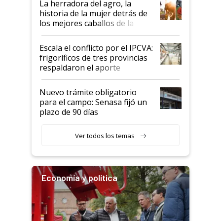
La herradora del agro, la
historia de la mujer detrás de
los mejores caballos de la
Argentina y los mitos que
todavía hacen sufrir a estos
Escala el conflicto por el IPCVA:
animales: "Mientras me
frigoríficos de tres provincias
descalificaban, yo seguí
respaldaron el aporte
haciendo currículum"
obligatorio
Nuevo trámite obligatorio
para el campo: Senasa fijó un
plazo de 90 días
Ver todos los temas
Economía y política