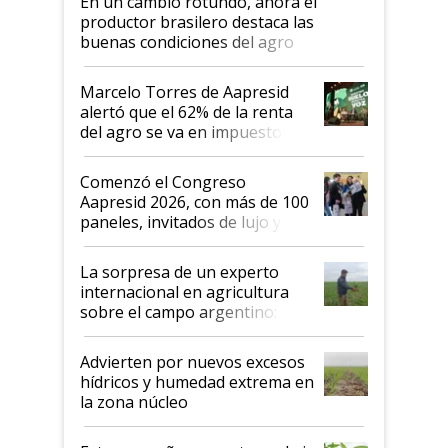
En un cambio rotundo, ahora el
productor brasilero destaca las
buenas condiciones del agro
argentino para invertir: "Los veo
más motivados"
Marcelo Torres de Aapresid
alertó que el 62% de la renta
del agro se va en impuestos:
"No es bueno que en
Argentina se sigan discutiendo
Comenzó el Congreso
las mismas cosas de hace 50
Aapresid 2026, con más de 100
años"
paneles, invitados de lujo y
todas las tendencias
La sorpresa de un experto
internacional en agricultura
sobre el campo argentino:
"Estoy muy impresionado"
Advierten por nuevos excesos
hídricos y humedad extrema en
la zona núcleo