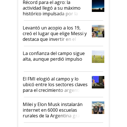
Récord para el agro: la
liderazgo en un semestre
actividad llegó a su máximo
récord
histórico impulsada por la
cosecha y las exportaciones
Levantó un acopio a los 19,
creó el lugar que elige Messi y
destaca que invertir en el
kirchnerismo era como "darle
plata a un hijo para droga":
La confianza del campo sigue
Juan Félix Rossetti, el libertario
alta, aunque perdió impulso
que de una dura crisis salió
más fuerte y apuesta al cambio
de Milei
El FMI elogió al campo y lo
ubicó entre los sectores claves
para el crecimiento argentino
Milei y Elon Musk instalarán
internet en 6000 escuelas
rurales de la Argentina gracias
a un acuerdo con Starlink