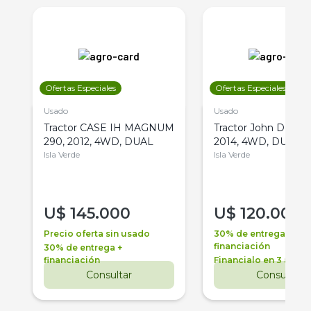
Ofertas Especiales
Ofertas Especiales
Usado
Usado
Tractor CASE IH MAGNUM
Tractor John Deere 
290, 2012, 4WD, DUAL
2014, 4WD, DUAL
Isla Verde
Isla Verde
U$
145.000
U$
120.000
Precio oferta sin usado
30% de entrega +
financiación
30% de entrega +
financiación
Financialo en 3 años
Consultar
Consultar