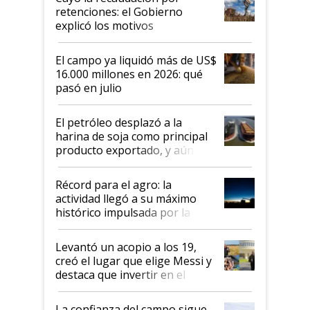
retenciones: el Gobierno
explicó los motivos
El campo ya liquidó más de US$
16.000 millones en 2026: qué
pasó en julio
El petróleo desplazó a la
harina de soja como principal
producto exportado, y aún así
el agro aportó casi seis de cada
diez dólares y sostuvo el
Récord para el agro: la
liderazgo en un semestre
actividad llegó a su máximo
récord
histórico impulsada por la
cosecha y las exportaciones
Levantó un acopio a los 19,
creó el lugar que elige Messi y
destaca que invertir en el
kirchnerismo era como "darle
plata a un hijo para droga":
La confianza del campo sigue