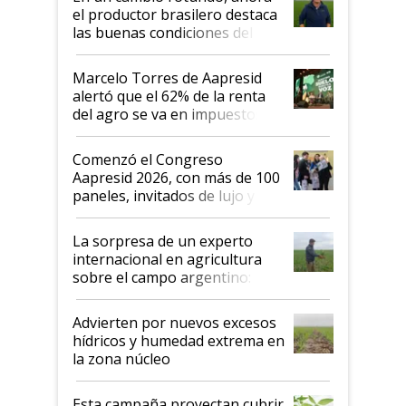
sistema productivo"
el productor brasilero destaca
las buenas condiciones del
agro argentino para invertir:
"Los veo más motivados"
Marcelo Torres de Aapresid
alertó que el 62% de la renta
del agro se va en impuestos:
"No es bueno que en
Argentina se sigan discutiendo
Comenzó el Congreso
las mismas cosas de hace 50
Aapresid 2026, con más de 100
años"
paneles, invitados de lujo y
todas las tendencias
La sorpresa de un experto
internacional en agricultura
sobre el campo argentino:
"Estoy muy impresionado"
Advierten por nuevos excesos
hídricos y humedad extrema en
la zona núcleo
Esta campaña proyectan cubrir