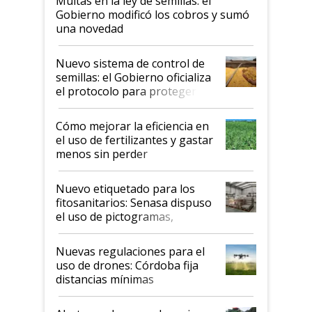
Multas en la ley de semillas: el
Gobierno modificó los cobros y sumó
una novedad
Nuevo sistema de control de
semillas: el Gobierno oficializa
el protocolo para proteger la
propiedad intelectual
Cómo mejorar la eficiencia en
el uso de fertilizantes y gastar
menos sin perder
productividad en la campaña
fina
Nuevo etiquetado para los
fitosanitarios: Senasa dispuso
el uso de pictogramas,
palabras de advertencia e
indicaciones
Nuevas regulaciones para el
uso de drones: Córdoba fija
distancias mínimas