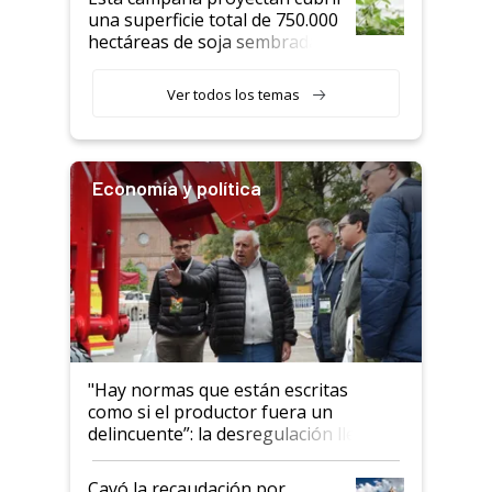
una superficie total de 750.000
hectáreas de soja sembradas
con una nueva generación de
variedades que marcan un
Ver todos los temas
salto tecnológico en genética y
rendimiento
Economía y política
"Hay normas que están escritas
como si el productor fuera un
delincuente”: la desregulación llegó
al Congreso Aapresid y hasta se
habló del financiamiento al IPCVA
Cayó la recaudación por