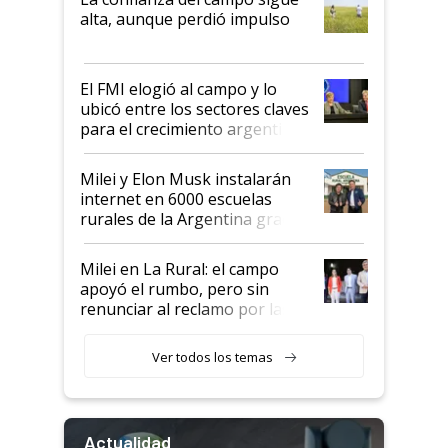
Juan Félix Rossetti, el libertario
alta, aunque perdió impulso
que de una dura crisis salió
más fuerte y apuesta al cambio
de Milei
El FMI elogió al campo y lo
ubicó entre los sectores claves
para el crecimiento argentino
Milei y Elon Musk instalarán
internet en 6000 escuelas
rurales de la Argentina gracias
a un acuerdo con Starlink
Milei en La Rural: el campo
apoyó el rumbo, pero sin
renunciar al reclamo por las
retenciones
Ver todos los temas
Actualidad