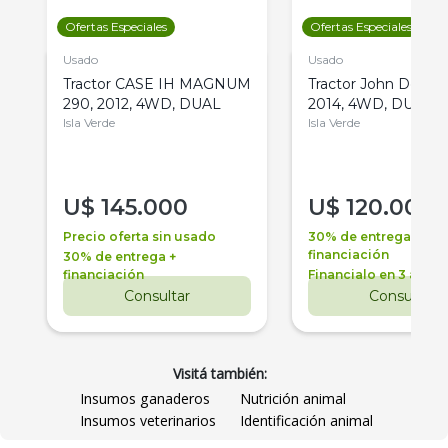
Ofertas Especiales
Ofertas Especiales
Usado
Usado
Tractor CASE IH MAGNUM
Tractor John Deere 
290, 2012, 4WD, DUAL
2014, 4WD, DUAL
Isla Verde
Isla Verde
U$
145.000
U$
120.000
Precio oferta sin usado
30% de entrega +
financiación
30% de entrega +
financiación
Financialo en 3 años
Consultar
Consultar
Visitá también:
Insumos ganaderos
Nutrición animal
Insumos veterinarios
Identificación animal