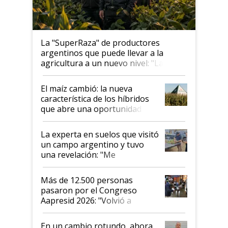
La "SuperRaza" de productores
argentinos que puede llevar a la
agricultura a un nuevo nivel: "Las
posibilidades de crecimiento son
infinitas"
El maíz cambió: la nueva
característica de los híbridos
que abre una oportunidad en
el lote
La experta en suelos que visitó
un campo argentino y tuvo
una revelación: "Me
impresionó mucho"
Más de 12.500 personas
pasaron por el Congreso
Aapresid 2026: "Volvió a
demostrar que hablar del
suelo es hablar de todo el
En un cambio rotundo, ahora