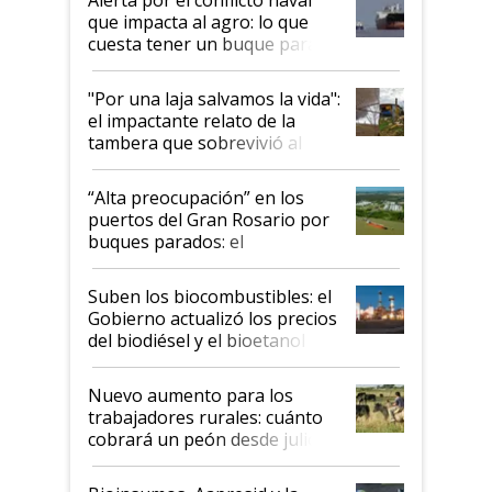
que impacta al agro: lo que
cuesta tener un buque parado
y el peligro de que Argentina
pase a ser "país sucio"
"Por una laja salvamos la vida":
el impactante relato de la
tambera que sobrevivió al
tornado
“Alta preocupación” en los
puertos del Gran Rosario por
buques parados: el
funcionamiento de las
exportadoras en tensión tras
Suben los biocombustibles: el
la medida de fuerza de los
Gobierno actualizó los precios
prácticos
del biodiésel y el bioetanol
Nuevo aumento para los
trabajadores rurales: cuánto
cobrará un peón desde julio