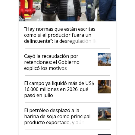
"Hay normas que están escritas
como si el productor fuera un
delincuente”: la desregulación llegó
al Congreso Aapresid y hasta se
habló del financiamiento al IPCVA
Cayó la recaudación por
retenciones: el Gobierno
explicó los motivos
El campo ya liquidó más de US$
16.000 millones en 2026: qué
pasó en julio
El petróleo desplazó a la
harina de soja como principal
producto exportado, y aún así
el agro aportó casi seis de cada
diez dólares y sostuvo el