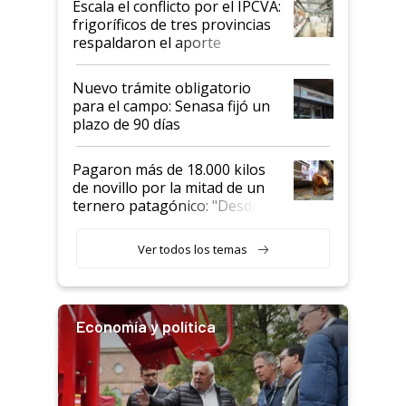
Escala el conflicto por el IPCVA:
animales: "Mientras me
frigoríficos de tres provincias
descalificaban, yo seguí
respaldaron el aporte
haciendo currículum"
obligatorio
Nuevo trámite obligatorio
para el campo: Senasa fijó un
plazo de 90 días
Pagaron más de 18.000 kilos
de novillo por la mitad de un
ternero patagónico: "Desde
que bajó del camión empezó a
llamar la atención"
Ver todos los temas
Economía y política