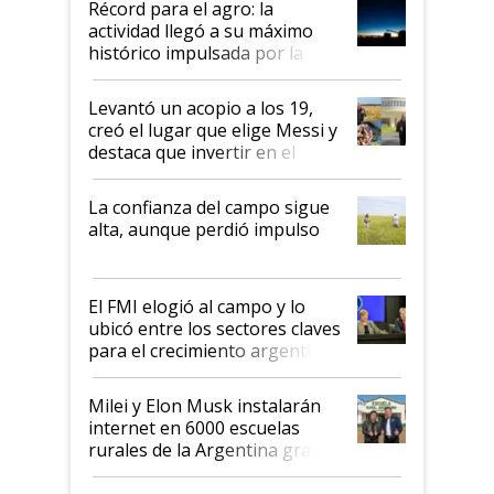
Récord para el agro: la
liderazgo en un semestre
actividad llegó a su máximo
récord
histórico impulsada por la
cosecha y las exportaciones
Levantó un acopio a los 19,
creó el lugar que elige Messi y
destaca que invertir en el
kirchnerismo era como "darle
plata a un hijo para droga":
La confianza del campo sigue
Juan Félix Rossetti, el libertario
alta, aunque perdió impulso
que de una dura crisis salió
más fuerte y apuesta al cambio
de Milei
El FMI elogió al campo y lo
ubicó entre los sectores claves
para el crecimiento argentino
Milei y Elon Musk instalarán
internet en 6000 escuelas
rurales de la Argentina gracias
a un acuerdo con Starlink