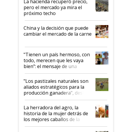
La hacienda recuperó precio,
pero el mercado ya mira el
próximo techo
China y la decisión que puede
cambiar el mercado de la carne
"Tienen un país hermoso, con
todo, merecen que les vaya
bien": el mensaje de una
ganadera uruguaya sobre las
oportunidades que se abren
"Los pastizales naturales son
para el agro en Argentina, con
aliados estratégicos para la
foco en la carne
producción ganadera", destaca
la iniciativa que ya reúne a 46
establecimientos en Argentina
La herradora del agro, la
historia de la mujer detrás de
los mejores caballos de la
Argentina y los mitos que
todavía hacen sufrir a estos