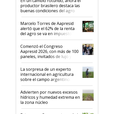
En un cambio rotundo, ahora el
productor brasilero destaca las
buenas condiciones del agro
argentino para invertir: "Los veo
más motivados"
Marcelo Torres de Aapresid
alertó que el 62% de la renta
del agro se va en impuestos:
"No es bueno que en
Argentina se sigan discutiendo
Comenzó el Congreso
las mismas cosas de hace 50
Aapresid 2026, con más de 100
años"
paneles, invitados de lujo y
todas las tendencias
La sorpresa de un experto
internacional en agricultura
sobre el campo argentino:
"Estoy muy impresionado"
Advierten por nuevos excesos
hídricos y humedad extrema en
la zona núcleo