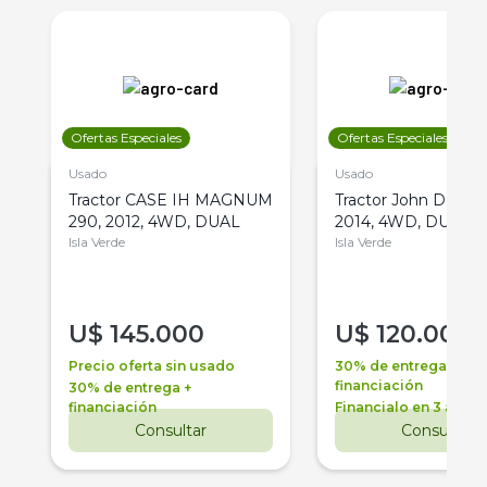
Ofertas Especiales
Ofertas Especiales
Usado
Usado
Tractor CASE IH MAGNUM
Tractor John Deere 
290, 2012, 4WD, DUAL
2014, 4WD, DUAL
Isla Verde
Isla Verde
U$
145.000
U$
120.000
Precio oferta sin usado
30% de entrega +
financiación
30% de entrega +
financiación
Financialo en 3 años
Consultar
Consultar