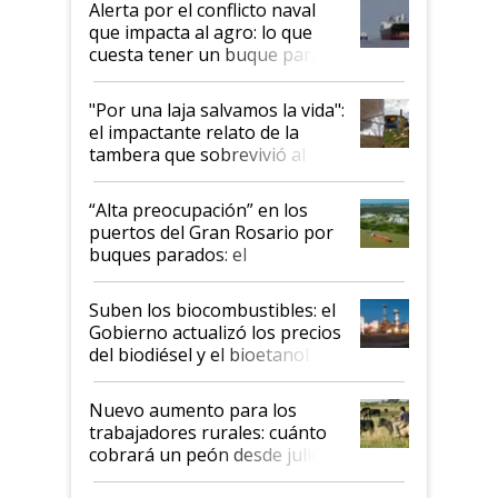
Alerta por el conflicto naval
que impacta al agro: lo que
cuesta tener un buque parado
y el peligro de que Argentina
pase a ser "país sucio"
"Por una laja salvamos la vida":
el impactante relato de la
tambera que sobrevivió al
tornado
“Alta preocupación” en los
puertos del Gran Rosario por
buques parados: el
funcionamiento de las
exportadoras en tensión tras
Suben los biocombustibles: el
la medida de fuerza de los
Gobierno actualizó los precios
prácticos
del biodiésel y el bioetanol
Nuevo aumento para los
trabajadores rurales: cuánto
cobrará un peón desde julio