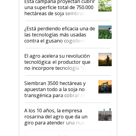
Esta campaña proyectan cubrir
una superficie total de 750.000
hectáreas de soja sembradas
con una nueva generación de
variedades que marcan un
¿Está perdiendo eficacia una de
salto tecnológico en genética y
las tecnologías más usadas
rendimiento
contra el gusano cogollero? El
desafío de una tecnología clave
El agro acelera su revolución
tecnológica: el productor que
no incorpore tecnología "va a
perder el tren"
Siembran 3500 hectáreas y
apuestan todo a la soja no
transgénica para cobrar más
por tonelada: compraron un
semillero
A los 10 años, la empresa
rosarina del agro que da un
giro para atender una nueva
etapa en el agro