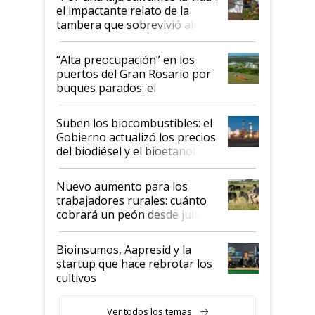
el impactante relato de la
tambera que sobrevivió al
tornado
“Alta preocupación” en los
puertos del Gran Rosario por
buques parados: el
funcionamiento de las
exportadoras en tensión tras
Suben los biocombustibles: el
la medida de fuerza de los
Gobierno actualizó los precios
prácticos
del biodiésel y el bioetanol
Nuevo aumento para los
trabajadores rurales: cuánto
cobrará un peón desde julio
Bioinsumos, Aapresid y la
startup que hace rebrotar los
cultivos
Ver todos los temas