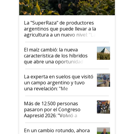
La "SuperRaza" de productores
argentinos que puede llevar a la
agricultura a un nuevo nivel: "Las
posibilidades de crecimiento son
infinitas"
El maíz cambió: la nueva
característica de los híbridos
que abre una oportunidad en
el lote
La experta en suelos que visitó
un campo argentino y tuvo
una revelación: "Me
impresionó mucho"
Más de 12.500 personas
pasaron por el Congreso
Aapresid 2026: "Volvió a
demostrar que hablar del
suelo es hablar de todo el
En un cambio rotundo, ahora
sistema productivo"