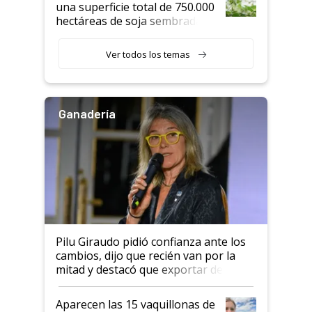
una superficie total de 750.000
hectáreas de soja sembradas
con una nueva generación de
variedades que marcan un
Ver todos los temas
salto tecnológico en genética y
rendimiento
Ganadería
Pilu Giraudo pidió confianza ante los
cambios, dijo que recién van por la
mitad y destacó que exportar dejó de
ser "para unos pocos": "Tenemos un
mandato muy claro del gobierno
Aparecen las 15 vaquillonas de
nacional"