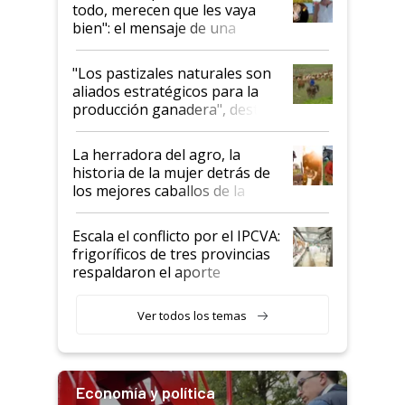
todo, merecen que les vaya
bien": el mensaje de una
ganadera uruguaya sobre las
oportunidades que se abren
"Los pastizales naturales son
para el agro en Argentina, con
aliados estratégicos para la
foco en la carne
producción ganadera", destaca
la iniciativa que ya reúne a 46
establecimientos en Argentina
La herradora del agro, la
historia de la mujer detrás de
los mejores caballos de la
Argentina y los mitos que
todavía hacen sufrir a estos
Escala el conflicto por el IPCVA:
animales: "Mientras me
frigoríficos de tres provincias
descalificaban, yo seguí
respaldaron el aporte
haciendo currículum"
obligatorio
Ver todos los temas
Economía y política