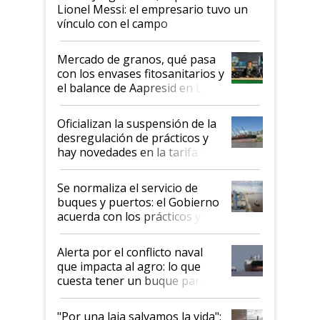
Lionel Messi: el empresario tuvo un
vínculo con el campo
Mercado de granos, qué pasa
con los envases fitosanitarios y
el balance de Aapresid en La
Posta
Oficializan la suspensión de la
desregulación de prácticos y
hay novedades en la tarifa de
la hidrovía
Se normaliza el servicio de
buques y puertos: el Gobierno
acuerda con los prácticos y
suspende el decreto de
desregulación
Alerta por el conflicto naval
que impacta al agro: lo que
cuesta tener un buque parado
y el peligro de que Argentina
pase a ser "país sucio"
"Por una laja salvamos la vida":