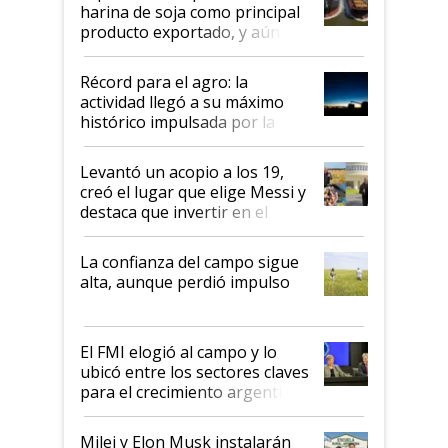
harina de soja como principal
producto exportado, y aún así
el agro aportó casi seis de cada
diez dólares y sostuvo el
Récord para el agro: la
liderazgo en un semestre
actividad llegó a su máximo
récord
histórico impulsada por la
cosecha y las exportaciones
Levantó un acopio a los 19,
creó el lugar que elige Messi y
destaca que invertir en el
kirchnerismo era como "darle
plata a un hijo para droga":
La confianza del campo sigue
Juan Félix Rossetti, el libertario
alta, aunque perdió impulso
que de una dura crisis salió
más fuerte y apuesta al cambio
de Milei
El FMI elogió al campo y lo
ubicó entre los sectores claves
para el crecimiento argentino
Milei y Elon Musk instalarán