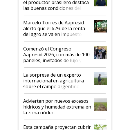
el productor brasilero destaca
las buenas condiciones del
agro argentino para invertir:
"Los veo más motivados"
Marcelo Torres de Aapresid
alertó que el 62% de la renta
del agro se va en impuestos:
"No es bueno que en
Argentina se sigan discutiendo
Comenzó el Congreso
las mismas cosas de hace 50
Aapresid 2026, con más de 100
años"
paneles, invitados de lujo y
todas las tendencias
La sorpresa de un experto
internacional en agricultura
sobre el campo argentino:
"Estoy muy impresionado"
Advierten por nuevos excesos
hídricos y humedad extrema en
la zona núcleo
Esta campaña proyectan cubrir