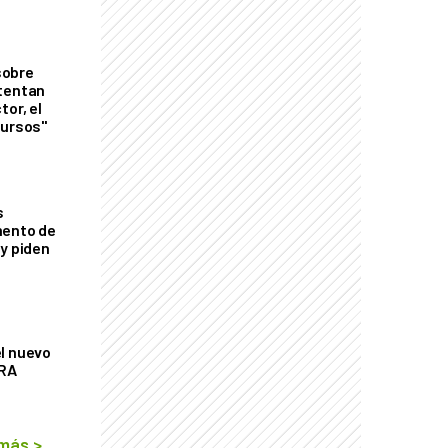
sobre
tentan
tor, el
cursos"
s
mento de
 y piden
l nuevo
CRA
 más
>