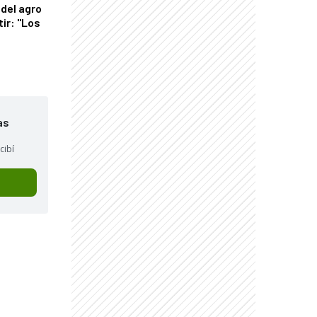
del agro
tir: "Los
"
as
cibí