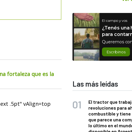
El campo y vos
¿Tenés una h
para contar
Queremos con
Escribinos
na fortaleza que es la
Las más leídas
El tractor que trabaj
text .5pt" vAlign=top
revoluciones para a
combustible y tiene
que parece una com
lo último en el mund
disponible en Argen