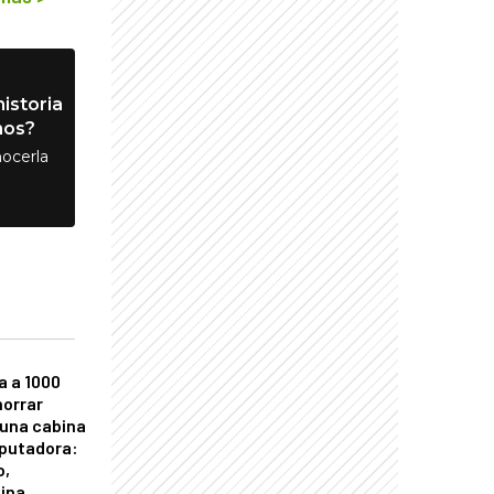
istoria
nos?
ocerla
a a 1000
horrar
 una cabina
putadora:
o,
tina