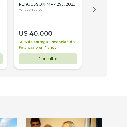
,
FERGUSSON MF 4297, 2020,
2003, 4WD, PA
4WD, PATON
Venado Tuerto
Venado Tuerto
U$
40.000
U$
30.000
30% de entrega + financiación
30% de entrega + 
Financialo en 4 años
Financialo en 3 a
Consultar
Consul