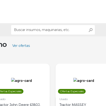
ino
Ver ofertas
fertas Especiales
Ofertas Especiales
sado
Usado
ractor John Deere 6180J,
Tractor MASSEY