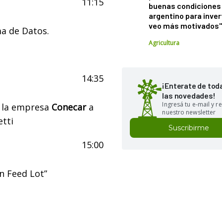
11:15
buenas condiciones 
argentino para inver
veo más motivados
a de Datos.
Agricultura
14:35
¡Enterate de tod
las novedades!
Ingresá tu e-mail y re
e la empresa
Conecar
a
nuestro newsletter
etti
Suscribirme
15:00
ón Feed Lot”