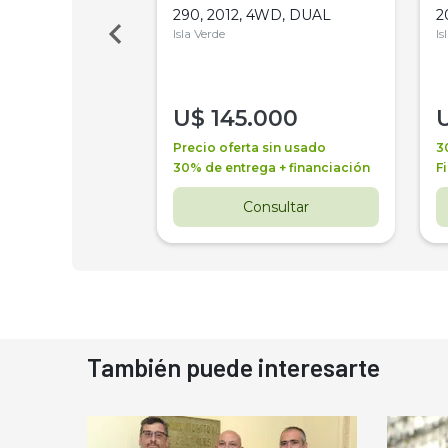
Bot 32 Mts
290, 2012, 4WD, DUAL
2
Isla Verde
Is
000
U$
145.000
a + financiación
Precio oferta sin usado
3
 4 años
30% de entrega + financiación
F
nsultar
Consultar
También puede interesarte