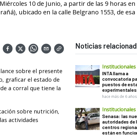
iércoles 10 de Junio, a partir de las 9 horas en 
añá), ubicado en la calle Belgrano 1553, de esa
Noticias relaciona
Institucionales
alance sobre el presente
INTA llama a
o, graficar el estado de
convocatoria pa
puestos de est
de a corral que tiene la
experimentales
hace más de 6 años
Institucionales
tación sobre nutrición,
Senasa: las nu
as actividades
autoridades de 
centros regiona
están en funci