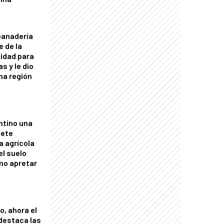
panadería
e de la
idad para
s y le dio
una región
ntino una
mete
a agrícola
el suelo
mo apretar
o, ahora el
 destaca las