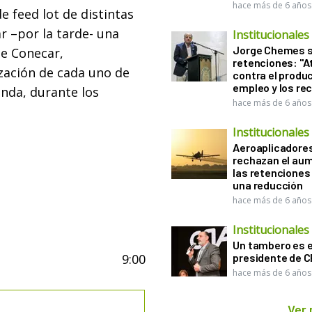
hace más de 6 años
 feed lot de distintas
ar –por la tarde- una
Institucionales
Jorge Chemes 
de Conecar,
retenciones: "A
zación de cada uno de
contra el produc
empleo y los re
nda, durante los
hace más de 6 años
Institucionales
Aeroaplicadore
rechazan el au
las retenciones
una reducción
hace más de 6 años
Institucionales
Un tambero es e
9:00
presidente de 
hace más de 6 años
Ver