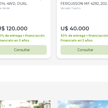
014, 4WD, DUAL
FERGUSSON MF 4292, 2020
la Verde
4WD, PATON
Venado Tuerto
U$
120.000
U$
40.000
0% de entrega + financiación
30% de entrega + financiación
inancialo en 3 años
Financialo en 3 años
Consultar
Consultar