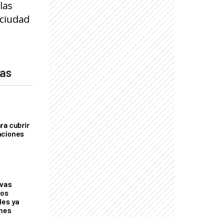
las
 ciudad
das
ra cubrir
aciones
evas
los
les ya
ones