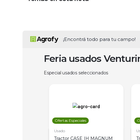
¡Encontrá todo para tu campo!
Feria usados Ventur
Especial usados seleccionados
les
Ofertas Especiales
O
Usado
U
a Metalfor 7040,
Tractor CASE IH MAGNUM
T