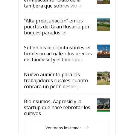
tambera que sobrevivió al
tornado
“Alta preocupación” en los
puertos del Gran Rosario por
buques parados: el
funcionamiento de las
exportadoras en tensión tras
Suben los biocombustibles: el
la medida de fuerza de los
Gobierno actualizó los precios
prácticos
del biodiésel y el bioetanol
Nuevo aumento para los
trabajadores rurales: cuánto
cobrará un peón desde julio
Bioinsumos, Aapresid y la
startup que hace rebrotar los
cultivos
Ver todos los temas