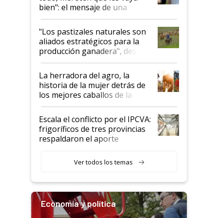
bien": el mensaje de una
ganadera uruguaya sobre las
oportunidades que se abren
"Los pastizales naturales son
para el agro en Argentina, con
aliados estratégicos para la
foco en la carne
producción ganadera", destaca
la iniciativa que ya reúne a 46
establecimientos en Argentina
La herradora del agro, la
historia de la mujer detrás de
los mejores caballos de la
Argentina y los mitos que
todavía hacen sufrir a estos
Escala el conflicto por el IPCVA:
animales: "Mientras me
frigoríficos de tres provincias
descalificaban, yo seguí
respaldaron el aporte
haciendo currículum"
obligatorio
Ver todos los temas
Economía y política