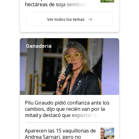
hectáreas de soja sembradas
con una nueva generación de
variedades que marcan un
Ver todos los temas
salto tecnológico en genética y
rendimiento
Ganadería
Pilu Giraudo pidió confianza ante los
cambios, dijo que recién van por la
mitad y destacó que exportar dejó de
ser "para unos pocos": "Tenemos un
mandato muy claro del gobierno
Aparecen las 15 vaquillonas de
nacional"
Andrea Sarnari, pero no