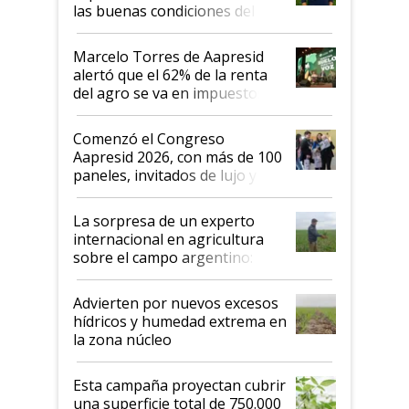
las buenas condiciones del
agro argentino para invertir:
"Los veo más motivados"
Marcelo Torres de Aapresid
alertó que el 62% de la renta
del agro se va en impuestos:
"No es bueno que en
Argentina se sigan discutiendo
Comenzó el Congreso
las mismas cosas de hace 50
Aapresid 2026, con más de 100
años"
paneles, invitados de lujo y
todas las tendencias
La sorpresa de un experto
internacional en agricultura
sobre el campo argentino:
"Estoy muy impresionado"
Advierten por nuevos excesos
hídricos y humedad extrema en
la zona núcleo
Esta campaña proyectan cubrir
una superficie total de 750.000