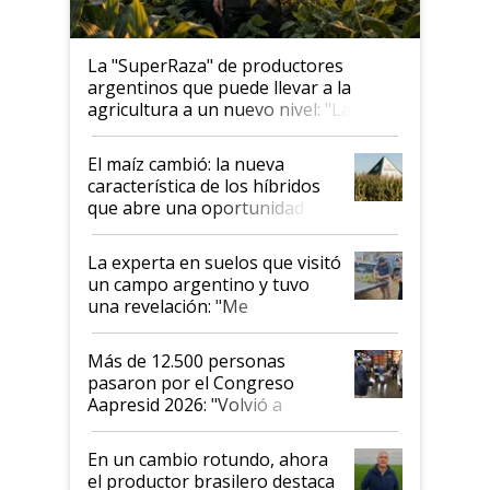
La "SuperRaza" de productores
argentinos que puede llevar a la
agricultura a un nuevo nivel: "Las
posibilidades de crecimiento son
infinitas"
El maíz cambió: la nueva
característica de los híbridos
que abre una oportunidad en
el lote
La experta en suelos que visitó
un campo argentino y tuvo
una revelación: "Me
impresionó mucho"
Más de 12.500 personas
pasaron por el Congreso
Aapresid 2026: "Volvió a
demostrar que hablar del
suelo es hablar de todo el
En un cambio rotundo, ahora
sistema productivo"
el productor brasilero destaca