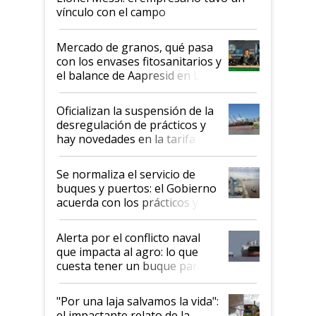
vínculo con el campo
Mercado de granos, qué pasa
con los envases fitosanitarios y
el balance de Aapresid en La
Posta
Oficializan la suspensión de la
desregulación de prácticos y
hay novedades en la tarifa de
la hidrovía
Se normaliza el servicio de
buques y puertos: el Gobierno
acuerda con los prácticos y
suspende el decreto de
desregulación
Alerta por el conflicto naval
que impacta al agro: lo que
cuesta tener un buque parado
y el peligro de que Argentina
pase a ser "país sucio"
"Por una laja salvamos la vida":
el impactante relato de la