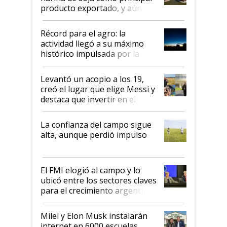
producto exportado, y aún así
el agro aportó casi seis de cada
diez dólares y sostuvo el
Récord para el agro: la
liderazgo en un semestre
actividad llegó a su máximo
récord
histórico impulsada por la
cosecha y las exportaciones
Levantó un acopio a los 19,
creó el lugar que elige Messi y
destaca que invertir en el
kirchnerismo era como "darle
plata a un hijo para droga":
La confianza del campo sigue
Juan Félix Rossetti, el libertario
alta, aunque perdió impulso
que de una dura crisis salió
más fuerte y apuesta al cambio
de Milei
El FMI elogió al campo y lo
ubicó entre los sectores claves
para el crecimiento argentino
Milei y Elon Musk instalarán
internet en 6000 escuelas