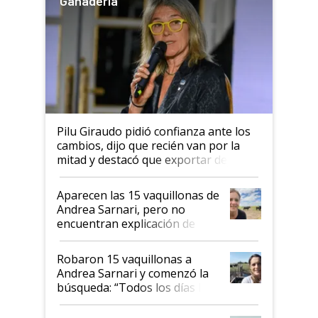
Ganadería
Pilu Giraudo pidió confianza ante los
cambios, dijo que recién van por la
mitad y destacó que exportar dejó de
ser "para unos pocos": "Tenemos un
mandato muy claro del gobierno
Aparecen las 15 vaquillonas de
nacional"
Andrea Sarnari, pero no
encuentran explicación de
cómo llegaron allí
Robaron 15 vaquillonas a
Andrea Sarnari y comenzó la
búsqueda: “Todos los días le
toca a algún productor”