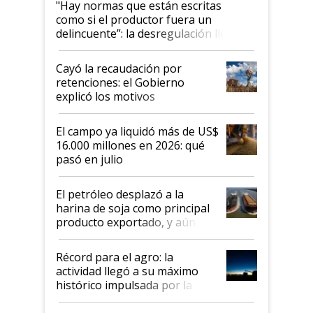
"Hay normas que están escritas
como si el productor fuera un
delincuente”: la desregulación llegó
al Congreso Aapresid y hasta se
habló del financiamiento al IPCVA
Cayó la recaudación por
retenciones: el Gobierno
explicó los motivos
El campo ya liquidó más de US$
16.000 millones en 2026: qué
pasó en julio
El petróleo desplazó a la
harina de soja como principal
producto exportado, y aún así
el agro aportó casi seis de cada
diez dólares y sostuvo el
Récord para el agro: la
liderazgo en un semestre
actividad llegó a su máximo
récord
histórico impulsada por la
cosecha y las exportaciones