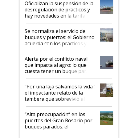
Oficializan la suspensión de la
desregulación de prácticos y
hay novedades en la tarifa de
la hidrovía
Se normaliza el servicio de
buques y puertos: el Gobierno
acuerda con los prácticos y
suspende el decreto de
desregulación
Alerta por el conflicto naval
que impacta al agro: lo que
cuesta tener un buque parado
y el peligro de que Argentina
pase a ser "país sucio"
"Por una laja salvamos la vida":
el impactante relato de la
tambera que sobrevivió al
tornado
“Alta preocupación” en los
puertos del Gran Rosario por
buques parados: el
funcionamiento de las