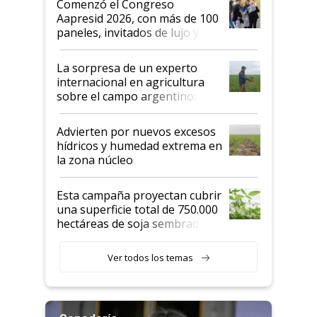
Comenzó el Congreso
las mismas cosas de hace 50
Aapresid 2026, con más de 100
años"
paneles, invitados de lujo y
todas las tendencias
La sorpresa de un experto
internacional en agricultura
sobre el campo argentino:
"Estoy muy impresionado"
Advierten por nuevos excesos
hídricos y humedad extrema en
la zona núcleo
Esta campaña proyectan cubrir
una superficie total de 750.000
hectáreas de soja sembradas
con una nueva generación de
variedades que marcan un
Ver todos los temas
salto tecnológico en genética y
rendimiento