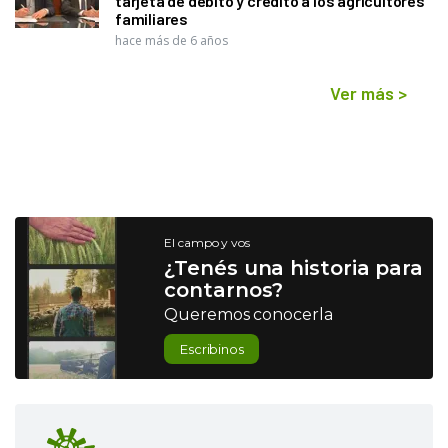
tarjeta de débito y crédito a los agricultores
familiares
hace más de 6 años
Ver más
>
El campo y vos
¿Tenés una historia para
contarnos?
Queremos conocerla
Escribinos