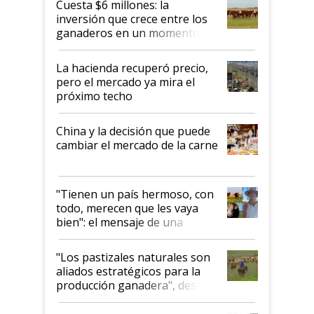
Cuesta $6 millones: la
inversión que crece entre los
ganaderos en un momento
histórico para la actividad
La hacienda recuperó precio,
pero el mercado ya mira el
próximo techo
China y la decisión que puede
cambiar el mercado de la carne
"Tienen un país hermoso, con
todo, merecen que les vaya
bien": el mensaje de una
ganadera uruguaya sobre las
oportunidades que se abren
"Los pastizales naturales son
para el agro en Argentina, con
aliados estratégicos para la
foco en la carne
producción ganadera", destaca
la iniciativa que ya reúne a 46
establecimientos en Argentina