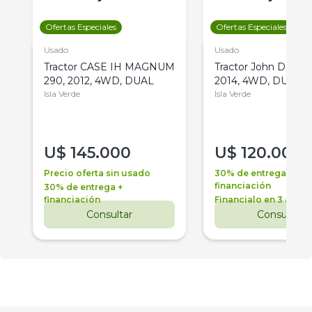
Ofertas Especiales
Ofertas Especiales
Usado
Usado
Tractor CASE IH MAGNUM
Tractor John Deere 
290, 2012, 4WD, DUAL
2014, 4WD, DUAL
Isla Verde
Isla Verde
U$
145.000
U$
120.000
Precio oferta sin usado
30% de entrega +
financiación
30% de entrega +
financiación
Financialo en 3 años
Consultar
Consultar