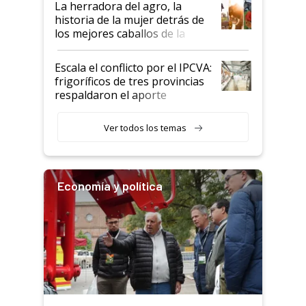
La herradora del agro, la
historia de la mujer detrás de
los mejores caballos de la
Argentina y los mitos que
todavía hacen sufrir a estos
Escala el conflicto por el IPCVA:
animales: "Mientras me
frigoríficos de tres provincias
descalificaban, yo seguí
respaldaron el aporte
haciendo currículum"
obligatorio
Ver todos los temas
Economía y política