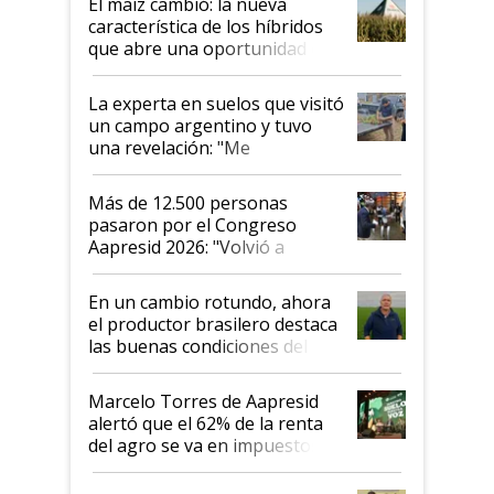
El maíz cambió: la nueva
característica de los híbridos
que abre una oportunidad en
el lote
La experta en suelos que visitó
un campo argentino y tuvo
una revelación: "Me
impresionó mucho"
Más de 12.500 personas
pasaron por el Congreso
Aapresid 2026: "Volvió a
demostrar que hablar del
suelo es hablar de todo el
En un cambio rotundo, ahora
sistema productivo"
el productor brasilero destaca
las buenas condiciones del
agro argentino para invertir:
"Los veo más motivados"
Marcelo Torres de Aapresid
alertó que el 62% de la renta
del agro se va en impuestos:
"No es bueno que en
Argentina se sigan discutiendo