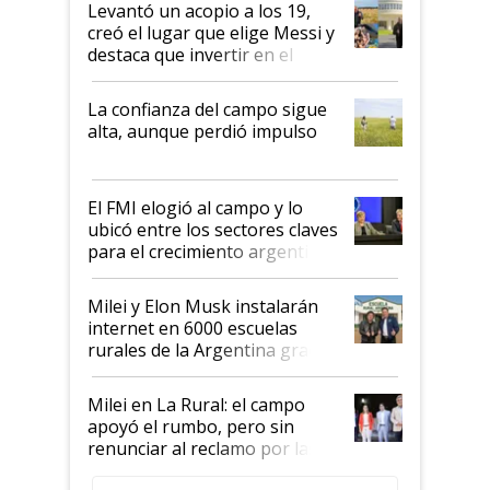
Levantó un acopio a los 19,
creó el lugar que elige Messi y
destaca que invertir en el
kirchnerismo era como "darle
plata a un hijo para droga":
La confianza del campo sigue
Juan Félix Rossetti, el libertario
alta, aunque perdió impulso
que de una dura crisis salió
más fuerte y apuesta al cambio
de Milei
El FMI elogió al campo y lo
ubicó entre los sectores claves
para el crecimiento argentino
Milei y Elon Musk instalarán
internet en 6000 escuelas
rurales de la Argentina gracias
a un acuerdo con Starlink
Milei en La Rural: el campo
apoyó el rumbo, pero sin
renunciar al reclamo por las
retenciones