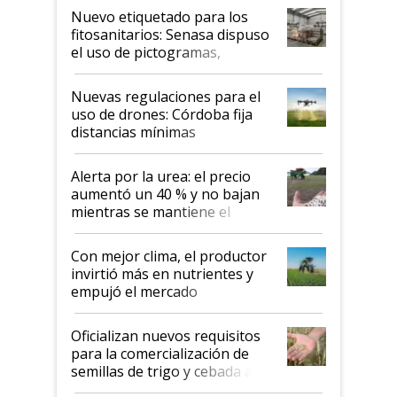
fina
Nuevo etiquetado para los
fitosanitarios: Senasa dispuso
el uso de pictogramas,
palabras de advertencia e
indicaciones
Nuevas regulaciones para el
uso de drones: Córdoba fija
distancias mínimas
Alerta por la urea: el precio
aumentó un 40 % y no bajan
mientras se mantiene el
conflicto en Medio Oriente
Con mejor clima, el productor
invirtió más en nutrientes y
empujó el mercado
Oficializan nuevos requisitos
para la comercialización de
semillas de trigo y cebada a
granel