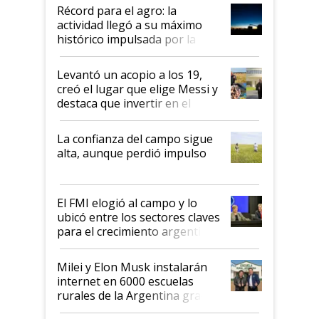
diez dólares y sostuvo el
Récord para el agro: la
liderazgo en un semestre
actividad llegó a su máximo
récord
histórico impulsada por la
cosecha y las exportaciones
Levantó un acopio a los 19,
creó el lugar que elige Messi y
destaca que invertir en el
kirchnerismo era como "darle
plata a un hijo para droga":
La confianza del campo sigue
Juan Félix Rossetti, el libertario
alta, aunque perdió impulso
que de una dura crisis salió
más fuerte y apuesta al cambio
de Milei
El FMI elogió al campo y lo
ubicó entre los sectores claves
para el crecimiento argentino
Milei y Elon Musk instalarán
internet en 6000 escuelas
rurales de la Argentina gracias
a un acuerdo con Starlink