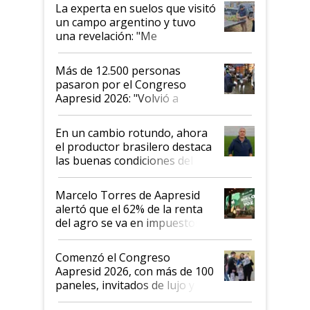
La experta en suelos que visitó
un campo argentino y tuvo
una revelación: "Me
impresionó mucho"
Más de 12.500 personas
pasaron por el Congreso
Aapresid 2026: "Volvió a
demostrar que hablar del
suelo es hablar de todo el
En un cambio rotundo, ahora
sistema productivo"
el productor brasilero destaca
las buenas condiciones del
agro argentino para invertir:
"Los veo más motivados"
Marcelo Torres de Aapresid
alertó que el 62% de la renta
del agro se va en impuestos:
"No es bueno que en
Argentina se sigan discutiendo
Comenzó el Congreso
las mismas cosas de hace 50
Aapresid 2026, con más de 100
años"
paneles, invitados de lujo y
todas las tendencias