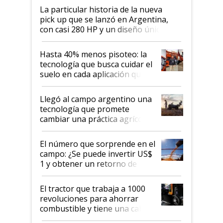
La particular historia de la nueva
pick up que se lanzó en Argentina,
con casi 280 HP y un diseño único: a
cuánto se vende
Hasta 40% menos pisoteo: la
tecnología que busca cuidar el
suelo en cada aplicación que
llevó Jacto al Congreso
Aapresid 2026
Llegó al campo argentino una
tecnología que promete
cambiar una práctica agrícola
clave: ¿Y si analizar el suelo
fuera tan simple como apretar
El número que sorprende en el
un botón?
campo: ¿Se puede invertir US$
1 y obtener un retorno de
hasta US$ 10 en agricultura?
El tractor que trabaja a 1000
revoluciones para ahorrar
combustible y tiene una cabina
que parece una computadora: