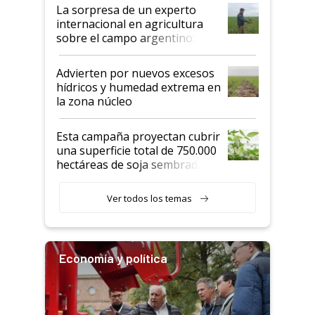
La sorpresa de un experto
internacional en agricultura
sobre el campo argentino:
"Estoy muy impresionado"
Advierten por nuevos excesos
hídricos y humedad extrema en
la zona núcleo
Esta campaña proyectan cubrir
una superficie total de 750.000
hectáreas de soja sembradas
con una nueva generación de
variedades que marcan un
Ver todos los temas
salto tecnológico en genética y
rendimiento
Economía y política