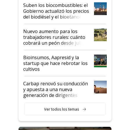
exportadoras en tensión tras
Suben los biocombustibles: el
la medida de fuerza de los
Gobierno actualizó los precios
prácticos
del biodiésel y el bioetanol
Nuevo aumento para los
trabajadores rurales: cuánto
cobrará un peón desde julio
Bioinsumos, Aapresid y la
startup que hace rebrotar los
cultivos
Carbap renovó su conducción
y apuesta a una nueva
generación de dirigentes
rurales
Ver todos los temas