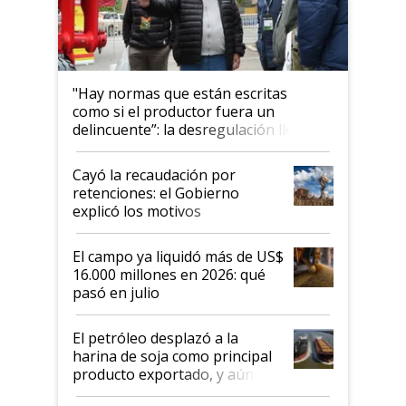
"Hay normas que están escritas
como si el productor fuera un
delincuente”: la desregulación llegó
al Congreso Aapresid y hasta se
habló del financiamiento al IPCVA
Cayó la recaudación por
retenciones: el Gobierno
explicó los motivos
El campo ya liquidó más de US$
16.000 millones en 2026: qué
pasó en julio
El petróleo desplazó a la
harina de soja como principal
producto exportado, y aún así
el agro aportó casi seis de cada