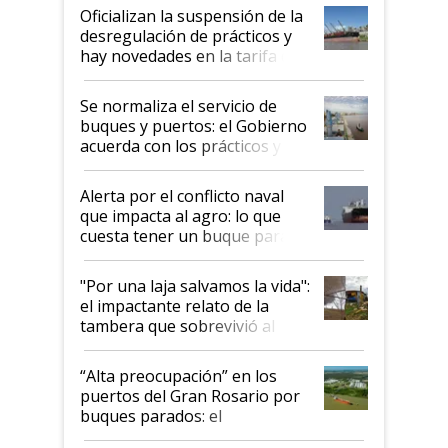
Oficializan la suspensión de la
desregulación de prácticos y
hay novedades en la tarifa de
la hidrovía
Se normaliza el servicio de
buques y puertos: el Gobierno
acuerda con los prácticos y
suspende el decreto de
desregulación
Alerta por el conflicto naval
que impacta al agro: lo que
cuesta tener un buque parado
y el peligro de que Argentina
pase a ser "país sucio"
"Por una laja salvamos la vida":
el impactante relato de la
tambera que sobrevivió al
tornado
“Alta preocupación” en los
puertos del Gran Rosario por
buques parados: el
funcionamiento de las