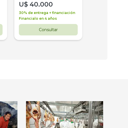
U$
40.000
U$
30.000
30% de entrega + financiación
30% de entrega + 
Financialo en 4 años
Financialo en 3 a
Consultar
Consul