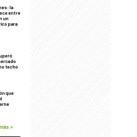
nes: la
rece entre
n un
ico para
cuperó
 mercado
imo techo
ión que
l
arne
 más
>