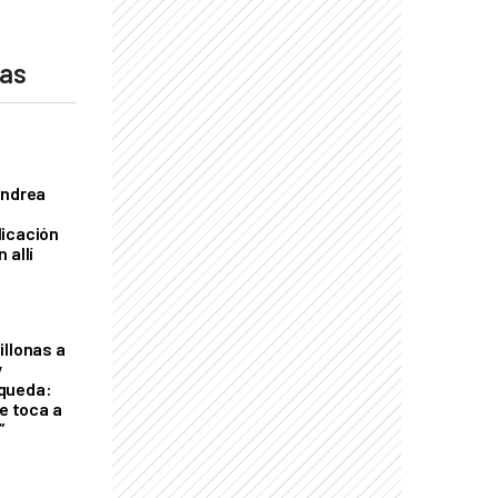
das
Andrea
licación
 allí
illonas a
y
queda:
le toca a
”