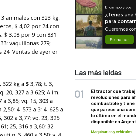
El campo y vos
¿Tenés una h
 13 animales con 323 kg;
para contar
neros, $ 4,02 por 24 con
Queremos con
s, $ 3,08 por 9 con 831
Escribinos
233; vaquillonas 279;
s 24. Ventas de ayer en
Las más leídas
322 kg a $ 3,78; t. 3,
El tractor que trabaj
q. 20, 327 a 3,625; Alim.
revoluciones para a
 a 3,85; vq. 15, 303 a
combustible y tiene
a 2,50; 4, 573 a 3; 4, 625 a
que parece una com
lo último en el mund
5, 302 a 3,77; vq. 23, 325
disponible en Argen
,61; 25, 316 a 3,60; 32,
Maquinarias y vehículos
ufi n. 3, 460 a 3,50; v. 4,