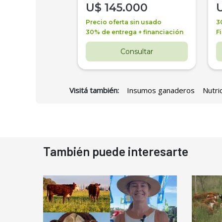
000
U$
145.000
a + financiación
Precio oferta sin usado
3
 4 años
30% de entrega + financiación
F
nsultar
Consultar
Visitá también:
Insumos ganaderos
Nutri
También puede interesarte