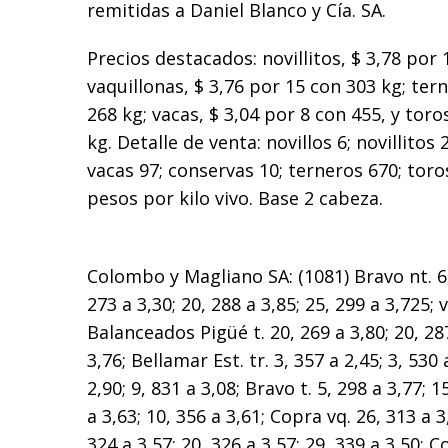
remitidas a Daniel Blanco y Cía. SA.
Precios destacados: novillitos, $ 3,78 por
vaquillonas, $ 3,76 por 15 con 303 kg; ter
268 kg; vacas, $ 3,04 por 8 con 455, y toro
kg. Detalle de venta: novillos 6; novillitos 
vacas 97; conservas 10; terneros 670; toro
pesos por kilo vivo. Base 2 cabeza.
Colombo y Magliano SA: (1081) Bravo nt. 6, 
273 a 3,30; 20, 288 a 3,85; 25, 299 a 3,725; v
Balanceados Pigüé t. 20, 269 a 3,80; 20, 287
3,76; Bellamar Est. tr. 3, 357 a 2,45; 3, 530 
2,90; 9, 831 a 3,08; Bravo t. 5, 298 a 3,77; 1
a 3,63; 10, 356 a 3,61; Copra vq. 26, 313 a 3
324 a 3,57; 20, 326 a 3,57; 29, 339 a 3,50; Cos