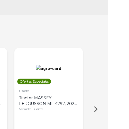
Ofertas Especiales
Ofertas Especiales
Usado
Usado
Tractor MASSEY
Tractor AGCO ALL
,
FERGUSSON MF 4297, 2020,
2003, 4WD, PA
4WD, PATON
Venado Tuerto
Venado Tuerto