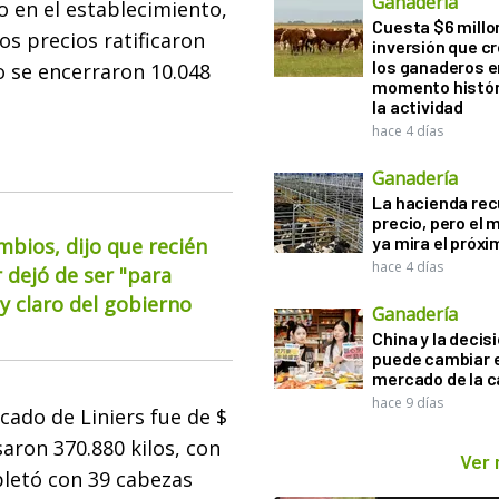
Ganadería
 en el establecimiento,
Cuesta $6 millo
os precios ratificaron
inversión que c
los ganaderos e
o se encerraron 10.048
momento histór
la actividad
hace 4 días
Ganadería
La hacienda re
precio, pero el
ya mira el próx
mbios, dijo que recién
hace 4 días
 dejó de ser "para
 claro del gobierno
Ganadería
China y la decis
puede cambiar e
mercado de la c
hace 9 días
cado de Liniers fue de $
aron 370.880 kilos, con
Ver
pletó con 39 cabezas