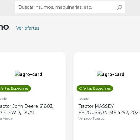
ino
Ver ofertas
fertas Especiales
Ofertas Especiales
sado
Usado
ractor John Deere 6180J,
Tractor MASSEY
014, 4WD, DUAL
FERGUSSON MF 4292, 2020
la Verde
4WD, PATON
Venado Tuerto