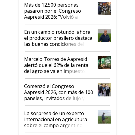
Más de 12.500 personas
pasaron por el Congreso
Aapresid 2026: "Volvió a
demostrar que hablar del
suelo es hablar de todo el
En un cambio rotundo, ahora
sistema productivo"
el productor brasilero destaca
las buenas condiciones del
agro argentino para invertir:
"Los veo más motivados"
Marcelo Torres de Aapresid
alertó que el 62% de la renta
del agro se va en impuestos:
"No es bueno que en
Argentina se sigan discutiendo
Comenzó el Congreso
las mismas cosas de hace 50
Aapresid 2026, con más de 100
años"
paneles, invitados de lujo y
todas las tendencias
La sorpresa de un experto
internacional en agricultura
sobre el campo argentino:
"Estoy muy impresionado"