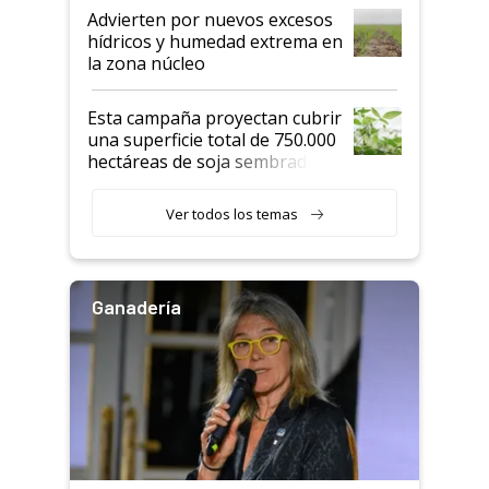
Advierten por nuevos excesos
hídricos y humedad extrema en
la zona núcleo
Esta campaña proyectan cubrir
una superficie total de 750.000
hectáreas de soja sembradas
con una nueva generación de
variedades que marcan un
Ver todos los temas
salto tecnológico en genética y
rendimiento
Ganadería