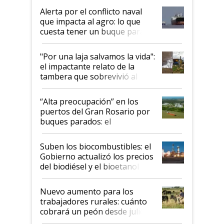
desregulación
Alerta por el conflicto naval
que impacta al agro: lo que
cuesta tener un buque parado
y el peligro de que Argentina
pase a ser "país sucio"
"Por una laja salvamos la vida":
el impactante relato de la
tambera que sobrevivió al
tornado
“Alta preocupación” en los
puertos del Gran Rosario por
buques parados: el
funcionamiento de las
exportadoras en tensión tras
Suben los biocombustibles: el
la medida de fuerza de los
Gobierno actualizó los precios
prácticos
del biodiésel y el bioetanol
Nuevo aumento para los
trabajadores rurales: cuánto
cobrará un peón desde julio