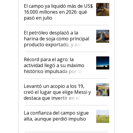
El campo ya liquidó más de US$
16.000 millones en 2026: qué
pasó en julio
El petróleo desplazó a la
harina de soja como principal
producto exportado, y aún así
el agro aportó casi seis de cada
diez dólares y sostuvo el
Récord para el agro: la
liderazgo en un semestre
actividad llegó a su máximo
récord
histórico impulsada por la
cosecha y las exportaciones
Levantó un acopio a los 19,
creó el lugar que elige Messi y
destaca que invertir en el
kirchnerismo era como "darle
plata a un hijo para droga":
La confianza del campo sigue
Juan Félix Rossetti, el libertario
alta, aunque perdió impulso
que de una dura crisis salió
más fuerte y apuesta al cambio