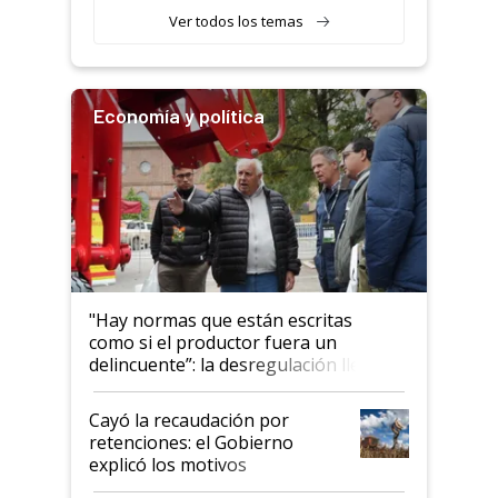
Ver todos los temas
Economía y política
"Hay normas que están escritas
como si el productor fuera un
delincuente”: la desregulación llegó
al Congreso Aapresid y hasta se
habló del financiamiento al IPCVA
Cayó la recaudación por
retenciones: el Gobierno
explicó los motivos