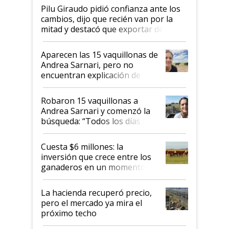
Pilu Giraudo pidió confianza ante los
cambios, dijo que recién van por la
mitad y destacó que exportar dejó de
ser "para unos pocos": "Tenemos un
mandato muy claro del gobierno
Aparecen las 15 vaquillonas de
nacional"
Andrea Sarnari, pero no
encuentran explicación de
cómo llegaron allí
Robaron 15 vaquillonas a
Andrea Sarnari y comenzó la
búsqueda: “Todos los días le
toca a algún productor”
Cuesta $6 millones: la
inversión que crece entre los
ganaderos en un momento
histórico para la actividad
La hacienda recuperó precio,
pero el mercado ya mira el
próximo techo