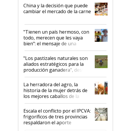
China y la decisión que puede
cambiar el mercado de la carne
"Tienen un país hermoso, con
todo, merecen que les vaya
bien": el mensaje de una
ganadera uruguaya sobre las
oportunidades que se abren
"Los pastizales naturales son
para el agro en Argentina, con
aliados estratégicos para la
foco en la carne
producción ganadera", destaca
la iniciativa que ya reúne a 46
establecimientos en Argentina
La herradora del agro, la
historia de la mujer detrás de
los mejores caballos de la
Argentina y los mitos que
todavía hacen sufrir a estos
Escala el conflicto por el IPCVA:
animales: "Mientras me
frigoríficos de tres provincias
descalificaban, yo seguí
respaldaron el aporte
haciendo currículum"
obligatorio