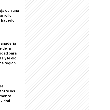
oja con una
arrollo
 hacerlo
panadería
e de la
idad para
s y le dio
una región
la
entre los
omento
ividad