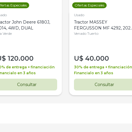
fertas Especiales
Ofertas Especiales
sado
Usado
ractor John Deere 6180J,
Tractor MASSEY
014, 4WD, DUAL
FERGUSSON MF 4292, 2020
la Verde
4WD, PATON
Venado Tuerto
U$
120.000
U$
40.000
0% de entrega + financiación
30% de entrega + financiación
inancialo en 3 años
Financialo en 3 años
Consultar
Consultar