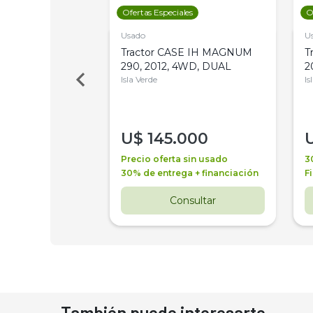
les
Ofertas Especiales
O
Usado
U
a Metalfor 7040,
Tractor CASE IH MAGNUM
T
Bot 32 Mts
290, 2012, 4WD, DUAL
2
Isla Verde
Is
000
U$
145.000
a + financiación
Precio oferta sin usado
3
 4 años
30% de entrega + financiación
F
nsultar
Consultar
También puede interesarte