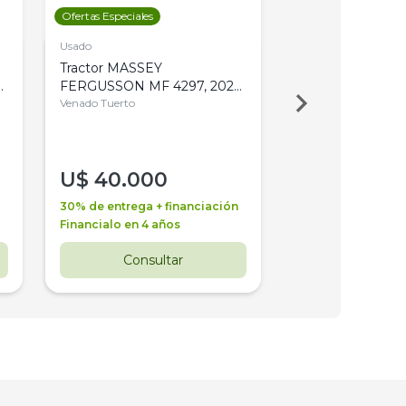
Ofertas Especiales
Ofertas Especiales
Usado
Usado
Tractor MASSEY
Tractor AGCO ALL
,
FERGUSSON MF 4297, 2020,
2003, 4WD, PA
4WD, PATON
Venado Tuerto
Venado Tuerto
U$
40.000
U$
30.000
30% de entrega + financiación
30% de entrega + 
Financialo en 4 años
Financialo en 3 a
Consultar
Consul