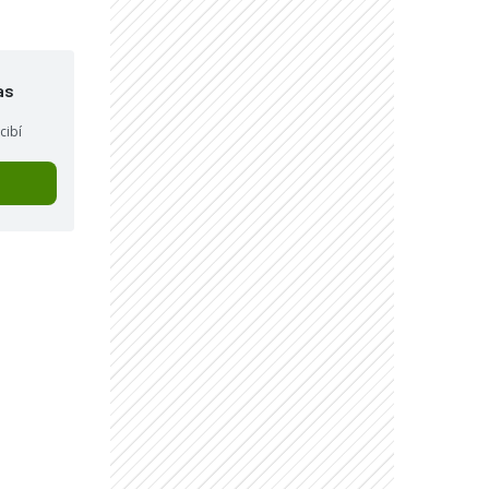
as
cibí