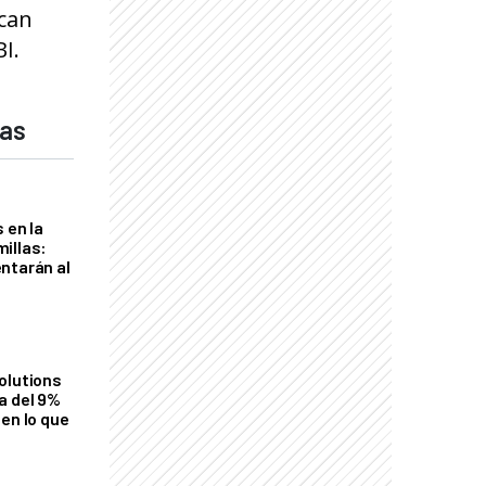
ican
I.
das
 en la
illas:
ntarán al
olutions
a del 9%
en lo que