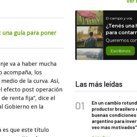
Ver
El campo y vos
¿Tenés una h
o: una guía para poner
para contar
Queremos con
Escribinos
anje va a haber mucha
no acompaña, los
medio de la curva. Así,
Las más leídas
l efecto post operación
e renta fija”, dice el
En un cambio rotund
al Gobierno en la
productor brasilero
buenas condiciones 
argentino para inver
veo más motivados
 es que este título