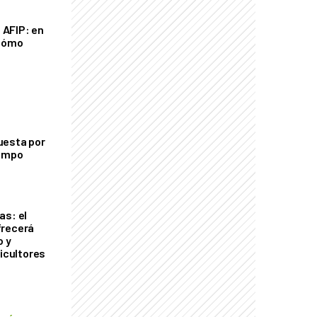
a AFIP: en
 cómo
uesta por
campo
as: el
frecerá
o y
ricultores