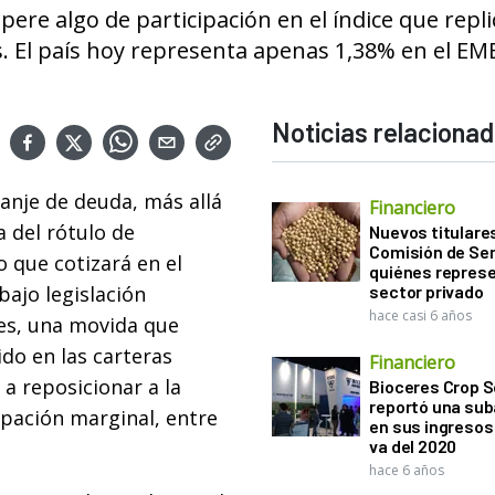
ere algo de participación en el índice que repl
 El país hoy representa apenas 1,38% en el EMB
Noticias relaciona
canje de deuda, más allá
Financiero
a del rótulo de
Nuevos titulares
Comisión de Sem
 que cotizará en el
quiénes represe
bajo legislación
sector privado
hace casi 6 años
es, una movida que
do en las carteras
Financiero
a reposicionar a la
Bioceres Crop S
reportó una sub
ipación marginal, entre
en sus ingresos 
va del 2020
hace 6 años