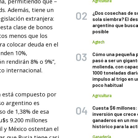
ina, permitiendo que –
Agricultura
ds. Además, tiene un
¿Dos cosechas de s
gislación extranjera:
sola siembra? El des
argentino que busca
 esta clase de bonos
posible
icos menos que los
Agtech
ara colocar deuda en el
inden 10%,
Cómo una pequeña 
pasó a ser un gigant
ón rendirán 8% o 9%”,
molienda, con capac
o internacional.
1000 toneladas diaria
impulso al trigo en 
poco habitual
n está compuesto por
Agricultura
so argentino es
Cuesta $6 millones: 
eso de 1,38% de esa
inversión que crece 
u$s 9.200 millones
ganaderos en un m
histórico para la act
il y México ostentan el
s que Rusia tiene casi
Ganadería