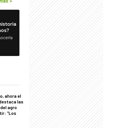
 más
>
istoria
nos?
ocerla
o, ahora el
 destaca las
del agro
tir: "Los
"