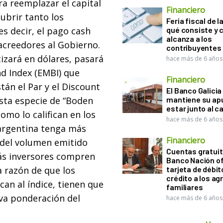
ra reemplazar el capital
Financiero
ubrir tanto los
Feria fiscal de l
s decir, el pago cash
qué consiste y
alcanza a los
 acreedores al Gobierno.
contribuyentes
tizará en dólares, pasará
hace más de 6 años
d Index (EMBI) que
Financiero
tán el Par y el Discount
El Banco Galicia
Esta especie de “Boden
mantiene su ap
estar junto al 
omo lo califican en los
hace más de 6 años
a argentina tenga más
Financiero
 del volumen emitido
Cuentas gratuit
ás inversores compren
Banco Nación o
a razón de que los
tarjeta de débit
crédito a los ag
can al índice, tienen que
familiares
eva ponderación del
hace más de 6 años