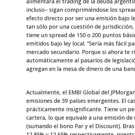
alimentará el trading de la deuda argent
incluso– sigan comprimiéndose los sprea
efecto directo por ser una emisión bajo le
tan sólo por una cuestión de jurisdicción,
tiene un spread de 150 o 200 puntos bás
emitidos bajo ley local. “Sería más fácil p
mercado secundario. Porque si ahora te r
automáticamente al pasarlos de legislaci
agregan en la mesa de dinero de una banc
Actualmente, el EMBI Global del JPMorga
emisiones de 39 países emergentes. El ca
prácticamente insignificante. Tiene un p
cartera, lo que equivale a una emisión de 
(sumando el bono Par y el Discount). Bras
12,85% y 12,65% respectivamente, mientra