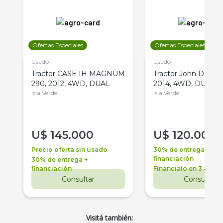
Ofertas Especiales
Ofertas Especiales
Usado
Usado
Tractor CASE IH MAGNUM
Tractor John Deere 
290, 2012, 4WD, DUAL
2014, 4WD, DUAL
Isla Verde
Isla Verde
U$
145.000
U$
120.000
Precio oferta sin usado
30% de entrega +
financiación
30% de entrega +
financiación
Financialo en 3 años
Consultar
Consultar
Visitá también: