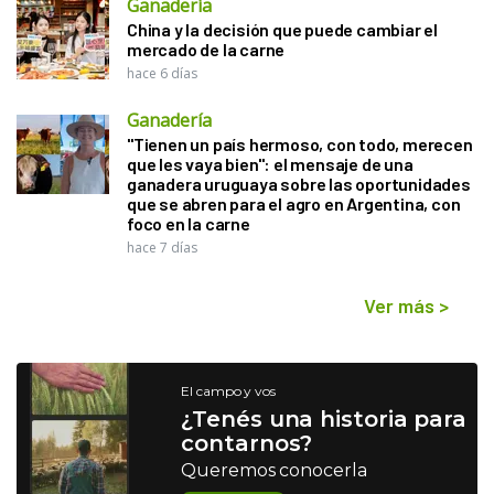
Ganadería
China y la decisión que puede cambiar el
mercado de la carne
hace 6 días
Ganadería
"Tienen un país hermoso, con todo, merecen
que les vaya bien": el mensaje de una
ganadera uruguaya sobre las oportunidades
que se abren para el agro en Argentina, con
foco en la carne
hace 7 días
Ver más
>
El campo y vos
¿Tenés una historia para
contarnos?
Queremos conocerla