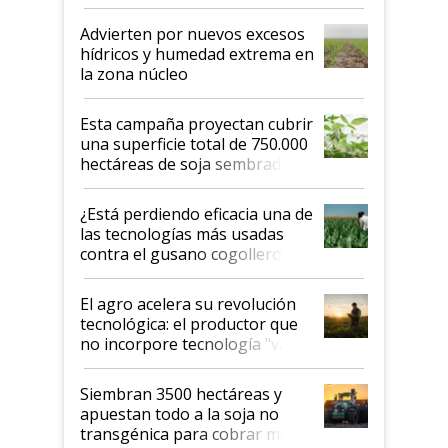
"Estoy muy impresionado"
Advierten por nuevos excesos
hídricos y humedad extrema en
la zona núcleo
Esta campaña proyectan cubrir
una superficie total de 750.000
hectáreas de soja sembradas
con una nueva generación de
variedades que marcan un
¿Está perdiendo eficacia una de
salto tecnológico en genética y
las tecnologías más usadas
rendimiento
contra el gusano cogollero? El
desafío de una tecnología clave
El agro acelera su revolución
tecnológica: el productor que
no incorpore tecnología "va a
perder el tren"
Siembran 3500 hectáreas y
apuestan todo a la soja no
transgénica para cobrar más