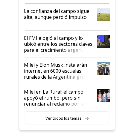
kirchnerismo era como "darle
plata a un hijo para droga":
La confianza del campo sigue
Juan Félix Rossetti, el libertario
alta, aunque perdió impulso
que de una dura crisis salió
más fuerte y apuesta al cambio
de Milei
El FMI elogió al campo y lo
ubicó entre los sectores claves
para el crecimiento argentino
Milei y Elon Musk instalarán
internet en 6000 escuelas
rurales de la Argentina gracias
a un acuerdo con Starlink
Milei en La Rural: el campo
apoyó el rumbo, pero sin
renunciar al reclamo por las
retenciones
Ver todos los temas