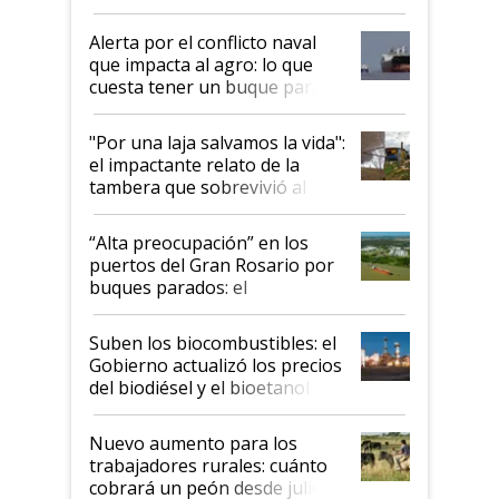
suspende el decreto de
desregulación
Alerta por el conflicto naval
que impacta al agro: lo que
cuesta tener un buque parado
y el peligro de que Argentina
pase a ser "país sucio"
"Por una laja salvamos la vida":
el impactante relato de la
tambera que sobrevivió al
tornado
“Alta preocupación” en los
puertos del Gran Rosario por
buques parados: el
funcionamiento de las
exportadoras en tensión tras
Suben los biocombustibles: el
la medida de fuerza de los
Gobierno actualizó los precios
prácticos
del biodiésel y el bioetanol
Nuevo aumento para los
trabajadores rurales: cuánto
cobrará un peón desde julio