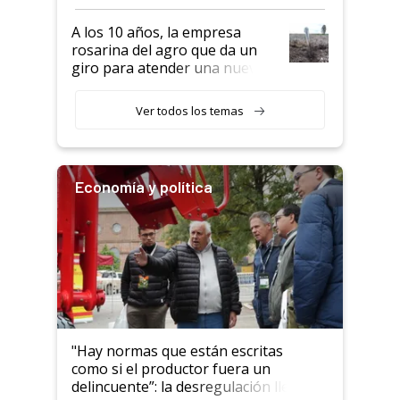
por tonelada: compraron un
semillero
A los 10 años, la empresa
rosarina del agro que da un
giro para atender una nueva
etapa en el agro
Ver todos los temas
Economía y política
"Hay normas que están escritas
como si el productor fuera un
delincuente”: la desregulación llegó