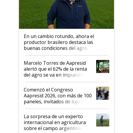
En un cambio rotundo, ahora el
productor brasilero destaca las
buenas condiciones del agro
argentino para invertir: "Los veo
más motivados"
Marcelo Torres de Aapresid
alertó que el 62% de la renta
del agro se va en impuestos:
"No es bueno que en
Argentina se sigan discutiendo
Comenzó el Congreso
las mismas cosas de hace 50
Aapresid 2026, con más de 100
años"
paneles, invitados de lujo y
todas las tendencias
La sorpresa de un experto
internacional en agricultura
sobre el campo argentino: