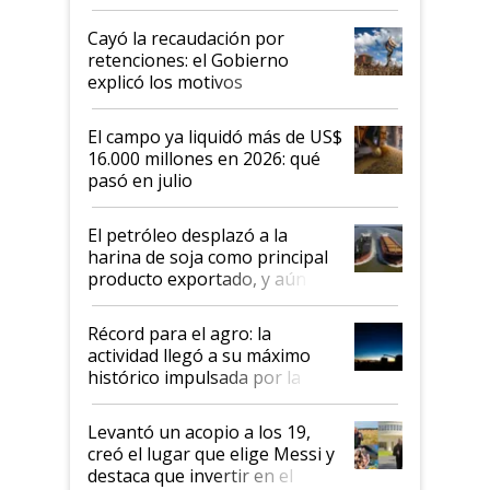
al Congreso Aapresid y hasta se
habló del financiamiento al IPCVA
Cayó la recaudación por
retenciones: el Gobierno
explicó los motivos
El campo ya liquidó más de US$
16.000 millones en 2026: qué
pasó en julio
El petróleo desplazó a la
harina de soja como principal
producto exportado, y aún así
el agro aportó casi seis de cada
diez dólares y sostuvo el
Récord para el agro: la
liderazgo en un semestre
actividad llegó a su máximo
récord
histórico impulsada por la
cosecha y las exportaciones
Levantó un acopio a los 19,
creó el lugar que elige Messi y
destaca que invertir en el