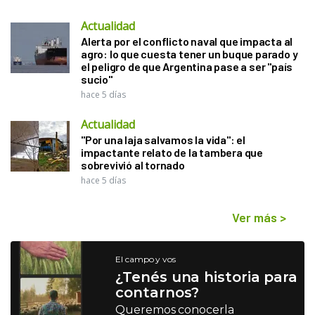
Actualidad
Alerta por el conflicto naval que impacta al
agro: lo que cuesta tener un buque parado y
el peligro de que Argentina pase a ser "país
sucio"
hace 5 días
Actualidad
"Por una laja salvamos la vida": el
impactante relato de la tambera que
sobrevivió al tornado
hace 5 días
Ver más
>
El campo y vos
¿Tenés una historia para
contarnos?
Queremos conocerla