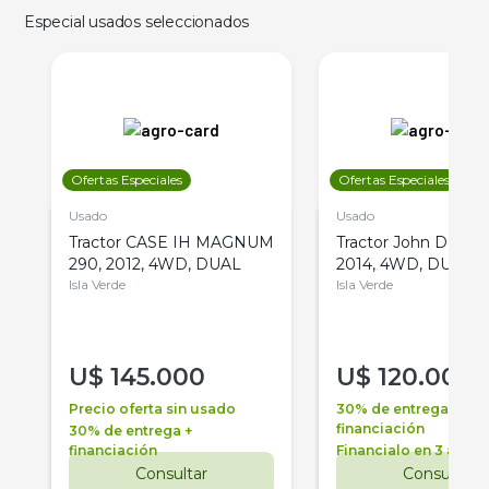
Especial usados seleccionados
Ofertas Especiales
Ofertas Especiales
Usado
Usado
Tractor CASE IH MAGNUM
Tractor John Deere 
290, 2012, 4WD, DUAL
2014, 4WD, DUAL
Isla Verde
Isla Verde
U$
145.000
U$
120.000
Precio oferta sin usado
30% de entrega +
financiación
30% de entrega +
financiación
Financialo en 3 años
Consultar
Consultar