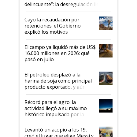
delincuente”: la desregulación llegó
al Congreso Aapresid y hasta se
habló del financiamiento al IPCVA
Cayó la recaudación por
retenciones: el Gobierno
explicó los motivos
El campo ya liquidó más de US$
16.000 millones en 2026: qué
pasó en julio
El petróleo desplazó a la
harina de soja como principal
producto exportado, y aún así
el agro aportó casi seis de cada
diez dólares y sostuvo el
Récord para el agro: la
liderazgo en un semestre
actividad llegó a su máximo
récord
histórico impulsada por la
cosecha y las exportaciones
Levantó un acopio a los 19,
creó el lugar que elige Messi y