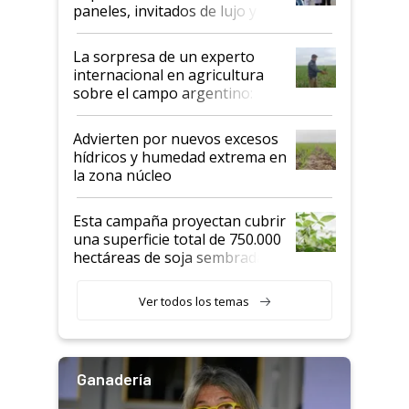
años"
paneles, invitados de lujo y
todas las tendencias
La sorpresa de un experto
internacional en agricultura
sobre el campo argentino:
"Estoy muy impresionado"
Advierten por nuevos excesos
hídricos y humedad extrema en
la zona núcleo
Esta campaña proyectan cubrir
una superficie total de 750.000
hectáreas de soja sembradas
con una nueva generación de
variedades que marcan un
Ver todos los temas
salto tecnológico en genética y
rendimiento
Ganadería