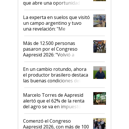
que abre una oportunidad en
el lote
La experta en suelos que visitó
un campo argentino y tuvo
una revelación: "Me
impresionó mucho"
Más de 12.500 personas
pasaron por el Congreso
Aapresid 2026: "Volvió a
demostrar que hablar del
suelo es hablar de todo el
En un cambio rotundo, ahora
sistema productivo"
el productor brasilero destaca
las buenas condiciones del
agro argentino para invertir:
"Los veo más motivados"
Marcelo Torres de Aapresid
alertó que el 62% de la renta
del agro se va en impuestos:
"No es bueno que en
Argentina se sigan discutiendo
Comenzó el Congreso
las mismas cosas de hace 50
Aapresid 2026, con más de 100