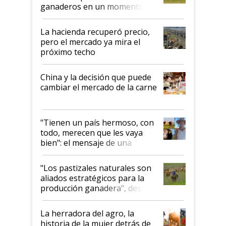
ganaderos en un momento
histórico para la actividad
La hacienda recuperó precio,
pero el mercado ya mira el
próximo techo
China y la decisión que puede
cambiar el mercado de la carne
"Tienen un país hermoso, con
todo, merecen que les vaya
bien": el mensaje de una
ganadera uruguaya sobre las
oportunidades que se abren
"Los pastizales naturales son
para el agro en Argentina, con
aliados estratégicos para la
foco en la carne
producción ganadera", destaca
la iniciativa que ya reúne a 46
establecimientos en Argentina
La herradora del agro, la
historia de la mujer detrás de