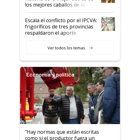
los mejores caballos de la
Argentina y los mitos que
todavía hacen sufrir a estos
Escala el conflicto por el IPCVA:
animales: "Mientras me
frigoríficos de tres provincias
descalificaban, yo seguí
respaldaron el aporte
haciendo currículum"
obligatorio
Ver todos los temas
Economía y política
"Hay normas que están escritas
como si el productor fuera un