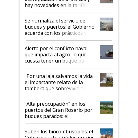
hay novedades en la tarifa de
la hidrovía
Se normaliza el servicio de
buques y puertos: el Gobierno
acuerda con los prácticos y
suspende el decreto de
desregulación
Alerta por el conflicto naval
que impacta al agro: lo que
cuesta tener un buque parado
y el peligro de que Argentina
pase a ser "país sucio"
"Por una laja salvamos la vida":
el impactante relato de la
tambera que sobrevivió al
tornado
“Alta preocupación” en los
puertos del Gran Rosario por
buques parados: el
funcionamiento de las
exportadoras en tensión tras
Suben los biocombustibles: el
la medida de fuerza de los
Gobierno actualizó los precios