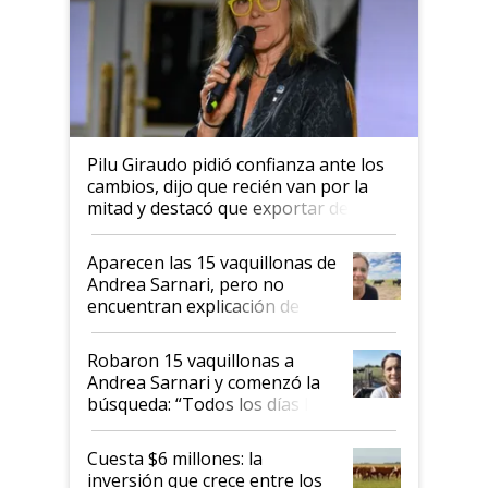
Pilu Giraudo pidió confianza ante los
cambios, dijo que recién van por la
mitad y destacó que exportar dejó de
ser "para unos pocos": "Tenemos un
mandato muy claro del gobierno
Aparecen las 15 vaquillonas de
nacional"
Andrea Sarnari, pero no
encuentran explicación de
cómo llegaron allí
Robaron 15 vaquillonas a
Andrea Sarnari y comenzó la
búsqueda: “Todos los días le
toca a algún productor”
Cuesta $6 millones: la
inversión que crece entre los