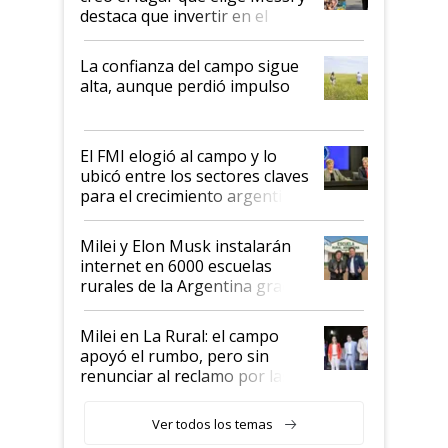
destaca que invertir en el
kirchnerismo era como "darle
plata a un hijo para droga":
La confianza del campo sigue
Juan Félix Rossetti, el libertario
alta, aunque perdió impulso
que de una dura crisis salió
más fuerte y apuesta al cambio
de Milei
El FMI elogió al campo y lo
ubicó entre los sectores claves
para el crecimiento argentino
Milei y Elon Musk instalarán
internet en 6000 escuelas
rurales de la Argentina gracias
a un acuerdo con Starlink
Milei en La Rural: el campo
apoyó el rumbo, pero sin
renunciar al reclamo por las
retenciones
Ver todos los temas