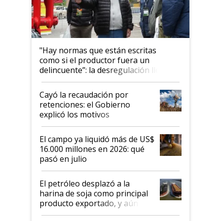
"Hay normas que están escritas
como si el productor fuera un
delincuente”: la desregulación llegó
al Congreso Aapresid y hasta se
habló del financiamiento al IPCVA
Cayó la recaudación por
retenciones: el Gobierno
explicó los motivos
El campo ya liquidó más de US$
16.000 millones en 2026: qué
pasó en julio
El petróleo desplazó a la
harina de soja como principal
producto exportado, y aún así
el agro aportó casi seis de cada