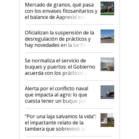
Mercado de granos, qué pasa
con los envases fitosanitarios y
el balance de Aapresid en La
Posta
Oficializan la suspensión de la
desregulación de prácticos y
hay novedades en la tarifa de
la hidrovía
Se normaliza el servicio de
buques y puertos: el Gobierno
acuerda con los prácticos y
suspende el decreto de
desregulación
Alerta por el conflicto naval
que impacta al agro: lo que
cuesta tener un buque parado
y el peligro de que Argentina
pase a ser "país sucio"
"Por una laja salvamos la vida":
el impactante relato de la
tambera que sobrevivió al
tornado