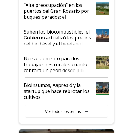
“Alta preocupación” en los
puertos del Gran Rosario por
buques parados: el
funcionamiento de las
exportadoras en tensión tras
Suben los biocombustibles: el
la medida de fuerza de los
Gobierno actualizó los precios
prácticos
del biodiésel y el bioetanol
Nuevo aumento para los
trabajadores rurales: cuánto
cobrará un peón desde julio
Bioinsumos, Aapresid y la
startup que hace rebrotar los
cultivos
Ver todos los temas