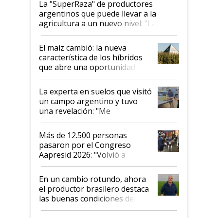
La "SuperRaza" de productores
argentinos que puede llevar a la
agricultura a un nuevo nivel: "Las
posibilidades de crecimiento son
infinitas"
El maíz cambió: la nueva
característica de los híbridos
que abre una oportunidad en
el lote
La experta en suelos que visitó
un campo argentino y tuvo
una revelación: "Me
impresionó mucho"
Más de 12.500 personas
pasaron por el Congreso
Aapresid 2026: "Volvió a
demostrar que hablar del
suelo es hablar de todo el
En un cambio rotundo, ahora
sistema productivo"
el productor brasilero destaca
las buenas condiciones del
agro argentino para invertir:
"Los veo más motivados"