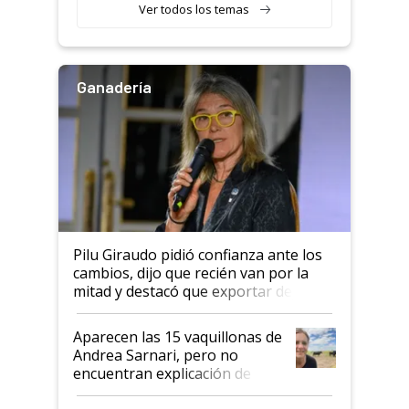
variedades que marcan un
Ver todos los temas
salto tecnológico en genética y
rendimiento
Ganadería
Pilu Giraudo pidió confianza ante los
cambios, dijo que recién van por la
mitad y destacó que exportar dejó de
ser "para unos pocos": "Tenemos un
mandato muy claro del gobierno
Aparecen las 15 vaquillonas de
nacional"
Andrea Sarnari, pero no
encuentran explicación de
cómo llegaron allí