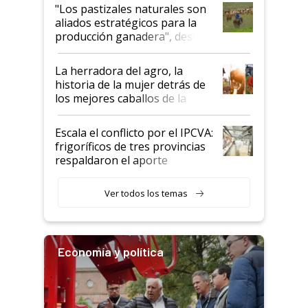
oportunidades que se abren
"Los pastizales naturales son
para el agro en Argentina, con
aliados estratégicos para la
foco en la carne
producción ganadera", destaca
la iniciativa que ya reúne a 46
establecimientos en Argentina
La herradora del agro, la
historia de la mujer detrás de
los mejores caballos de la
Argentina y los mitos que
todavía hacen sufrir a estos
Escala el conflicto por el IPCVA:
animales: "Mientras me
frigoríficos de tres provincias
descalificaban, yo seguí
respaldaron el aporte
haciendo currículum"
obligatorio
Ver todos los temas
Economía y política