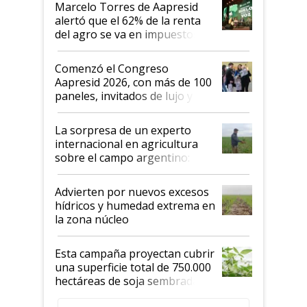
Marcelo Torres de Aapresid
alertó que el 62% de la renta
del agro se va en impuestos:
"No es bueno que en
Argentina se sigan discutiendo
Comenzó el Congreso
las mismas cosas de hace 50
Aapresid 2026, con más de 100
años"
paneles, invitados de lujo y
todas las tendencias
La sorpresa de un experto
internacional en agricultura
sobre el campo argentino:
"Estoy muy impresionado"
Advierten por nuevos excesos
hídricos y humedad extrema en
la zona núcleo
Esta campaña proyectan cubrir
una superficie total de 750.000
hectáreas de soja sembradas
con una nueva generación de