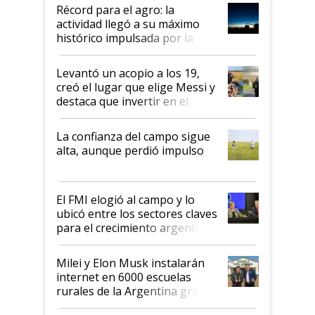
diez dólares y sostuvo el
Récord para el agro: la
liderazgo en un semestre
actividad llegó a su máximo
récord
histórico impulsada por la
cosecha y las exportaciones
Levantó un acopio a los 19,
creó el lugar que elige Messi y
destaca que invertir en el
kirchnerismo era como "darle
plata a un hijo para droga":
La confianza del campo sigue
Juan Félix Rossetti, el libertario
alta, aunque perdió impulso
que de una dura crisis salió
más fuerte y apuesta al cambio
de Milei
El FMI elogió al campo y lo
ubicó entre los sectores claves
para el crecimiento argentino
Milei y Elon Musk instalarán
internet en 6000 escuelas
rurales de la Argentina gracias
a un acuerdo con Starlink