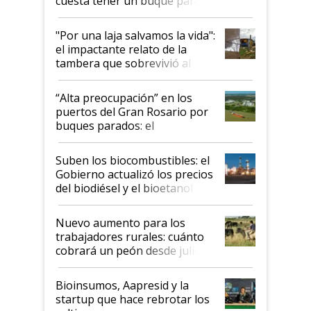
cuesta tener un buque parado
y el peligro de que Argentina
pase a ser "país sucio"
"Por una laja salvamos la vida":
el impactante relato de la
tambera que sobrevivió al
tornado
“Alta preocupación” en los
puertos del Gran Rosario por
buques parados: el
funcionamiento de las
exportadoras en tensión tras
Suben los biocombustibles: el
la medida de fuerza de los
Gobierno actualizó los precios
prácticos
del biodiésel y el bioetanol
Nuevo aumento para los
trabajadores rurales: cuánto
cobrará un peón desde julio
Bioinsumos, Aapresid y la
startup que hace rebrotar los