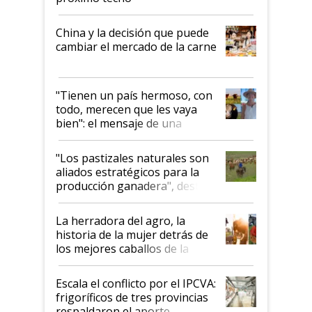
China y la decisión que puede
cambiar el mercado de la carne
"Tienen un país hermoso, con
todo, merecen que les vaya
bien": el mensaje de una
ganadera uruguaya sobre las
oportunidades que se abren
"Los pastizales naturales son
para el agro en Argentina, con
aliados estratégicos para la
foco en la carne
producción ganadera", destaca
la iniciativa que ya reúne a 46
establecimientos en Argentina
La herradora del agro, la
historia de la mujer detrás de
los mejores caballos de la
Argentina y los mitos que
todavía hacen sufrir a estos
Escala el conflicto por el IPCVA:
animales: "Mientras me
frigoríficos de tres provincias
descalificaban, yo seguí
respaldaron el aporte