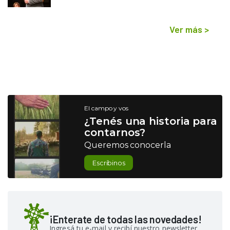
Ver más
>
El campo y vos
¿Tenés una historia para
contarnos?
Queremos conocerla
Escribinos
¡Enterate de todas las novedades!
Ingresá tu e-mail y recibí nuestro newsletter