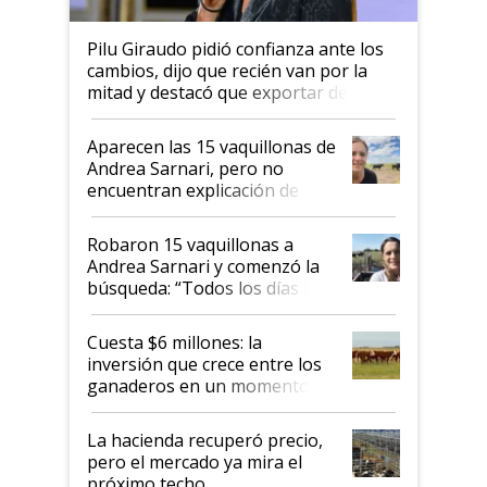
Pilu Giraudo pidió confianza ante los
cambios, dijo que recién van por la
mitad y destacó que exportar dejó de
ser "para unos pocos": "Tenemos un
mandato muy claro del gobierno
Aparecen las 15 vaquillonas de
nacional"
Andrea Sarnari, pero no
encuentran explicación de
cómo llegaron allí
Robaron 15 vaquillonas a
Andrea Sarnari y comenzó la
búsqueda: “Todos los días le
toca a algún productor”
Cuesta $6 millones: la
inversión que crece entre los
ganaderos en un momento
histórico para la actividad
La hacienda recuperó precio,
pero el mercado ya mira el
próximo techo