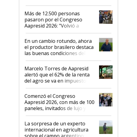
impresionó mucho"
Más de 12.500 personas
pasaron por el Congreso
Aapresid 2026: "Volvió a
demostrar que hablar del
suelo es hablar de todo el
En un cambio rotundo, ahora
sistema productivo"
el productor brasilero destaca
las buenas condiciones del
agro argentino para invertir:
"Los veo más motivados"
Marcelo Torres de Aapresid
alertó que el 62% de la renta
del agro se va en impuestos:
"No es bueno que en
Argentina se sigan discutiendo
Comenzó el Congreso
las mismas cosas de hace 50
Aapresid 2026, con más de 100
años"
paneles, invitados de lujo y
todas las tendencias
La sorpresa de un experto
internacional en agricultura
sobre el campo argentino: