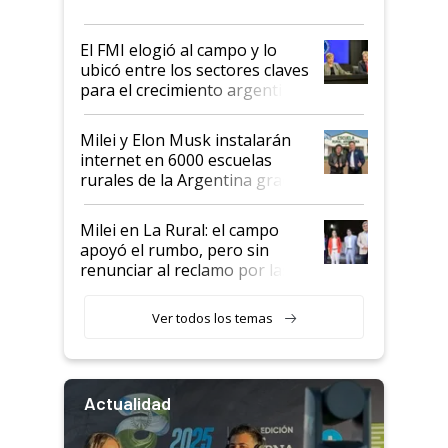
más fuerte y apuesta al cambio
de Milei
El FMI elogió al campo y lo
ubicó entre los sectores claves
para el crecimiento argentino
Milei y Elon Musk instalarán
internet en 6000 escuelas
rurales de la Argentina gracias
a un acuerdo con Starlink
Milei en La Rural: el campo
apoyó el rumbo, pero sin
renunciar al reclamo por las
retenciones
Ver todos los temas
Actualidad