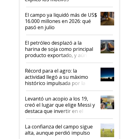
El campo ya liquidó más de US$
16.000 millones en 2026: qué
pasó en julio
El petróleo desplazó a la
harina de soja como principal
producto exportado, y aún así
el agro aportó casi seis de cada
diez dólares y sostuvo el
Récord para el agro: la
liderazgo en un semestre
actividad llegó a su máximo
récord
histórico impulsada por la
cosecha y las exportaciones
Levantó un acopio a los 19,
creó el lugar que elige Messi y
destaca que invertir en el
kirchnerismo era como "darle
plata a un hijo para droga":
La confianza del campo sigue
Juan Félix Rossetti, el libertario
alta, aunque perdió impulso
que de una dura crisis salió