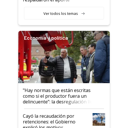
haciendo currículum"
obligatorio
Ver todos los temas
Economía y política
"Hay normas que están escritas
como si el productor fuera un
delincuente”: la desregulación llegó
al Congreso Aapresid y hasta se
habló del financiamiento al IPCVA
Cayó la recaudación por
retenciones: el Gobierno
explicó los motivos