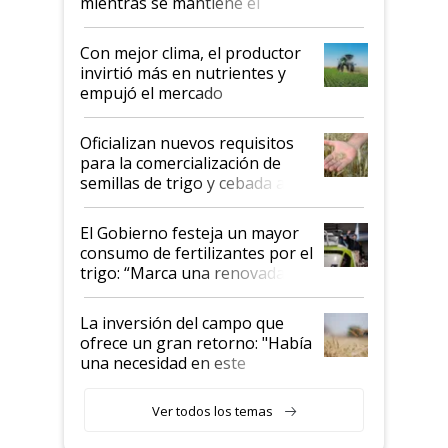
mientras se mantiene el
conflicto en Medio Oriente
Con mejor clima, el productor
invirtió más en nutrientes y
empujó el mercado
Oficializan nuevos requisitos
para la comercialización de
semillas de trigo y cebada a
granel
El Gobierno festeja un mayor
consumo de fertilizantes por el
trigo: “Marca una renovada
confianza de los productores”
La inversión del campo que
ofrece un gran retorno: "Había
una necesidad en este
segmento"
Ver todos los temas