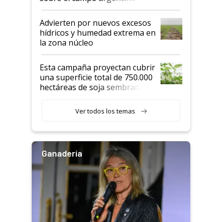
"Estoy muy impresionado"
Advierten por nuevos excesos
hídricos y humedad extrema en
la zona núcleo
Esta campaña proyectan cubrir
una superficie total de 750.000
hectáreas de soja sembradas
con una nueva generación de
variedades que marcan un
Ver todos los temas
salto tecnológico en genética y
rendimiento
Ganadería