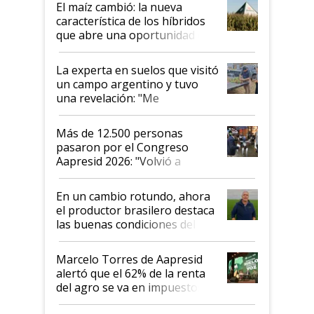
El maíz cambió: la nueva
característica de los híbridos
que abre una oportunidad en
el lote
La experta en suelos que visitó
un campo argentino y tuvo
una revelación: "Me
impresionó mucho"
Más de 12.500 personas
pasaron por el Congreso
Aapresid 2026: "Volvió a
demostrar que hablar del
suelo es hablar de todo el
En un cambio rotundo, ahora
sistema productivo"
el productor brasilero destaca
las buenas condiciones del
agro argentino para invertir:
"Los veo más motivados"
Marcelo Torres de Aapresid
alertó que el 62% de la renta
del agro se va en impuestos:
"No es bueno que en