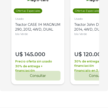
Ofertas Especiales
Ofertas Especiales
Usado
Usado
Tractor CASE IH MAGNUM
Tractor John Deere 
290, 2012, 4WD, DUAL
2014, 4WD, DUAL
Isla Verde
Isla Verde
U$
145.000
U$
120.000
Precio oferta sin usado
30% de entrega +
financiación
30% de entrega +
financiación
Financialo en 3 años
Consultar
Consultar