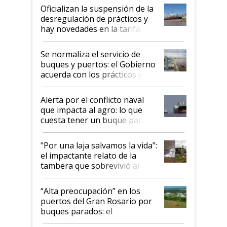
Oficializan la suspensión de la
desregulación de prácticos y
hay novedades en la tarifa de
la hidrovía
Se normaliza el servicio de
buques y puertos: el Gobierno
acuerda con los prácticos y
suspende el decreto de
desregulación
Alerta por el conflicto naval
que impacta al agro: lo que
cuesta tener un buque parado
y el peligro de que Argentina
pase a ser "país sucio"
"Por una laja salvamos la vida":
el impactante relato de la
tambera que sobrevivió al
tornado
“Alta preocupación” en los
puertos del Gran Rosario por
buques parados: el
funcionamiento de las