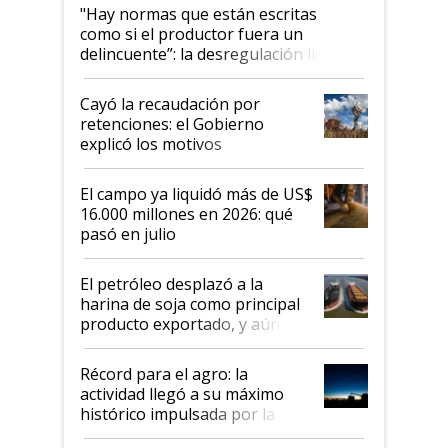
"Hay normas que están escritas
como si el productor fuera un
delincuente”: la desregulación llegó
al Congreso Aapresid y hasta se
habló del financiamiento al IPCVA
Cayó la recaudación por
retenciones: el Gobierno
explicó los motivos
El campo ya liquidó más de US$
16.000 millones en 2026: qué
pasó en julio
El petróleo desplazó a la
harina de soja como principal
producto exportado, y aún así
el agro aportó casi seis de cada
diez dólares y sostuvo el
Récord para el agro: la
liderazgo en un semestre
actividad llegó a su máximo
récord
histórico impulsada por la
cosecha y las exportaciones