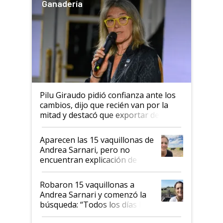
Ganadería
Pilu Giraudo pidió confianza ante los
cambios, dijo que recién van por la
mitad y destacó que exportar dejó de
ser "para unos pocos": "Tenemos un
mandato muy claro del gobierno
Aparecen las 15 vaquillonas de
nacional"
Andrea Sarnari, pero no
encuentran explicación de
cómo llegaron allí
Robaron 15 vaquillonas a
Andrea Sarnari y comenzó la
búsqueda: “Todos los días le
toca a algún productor”