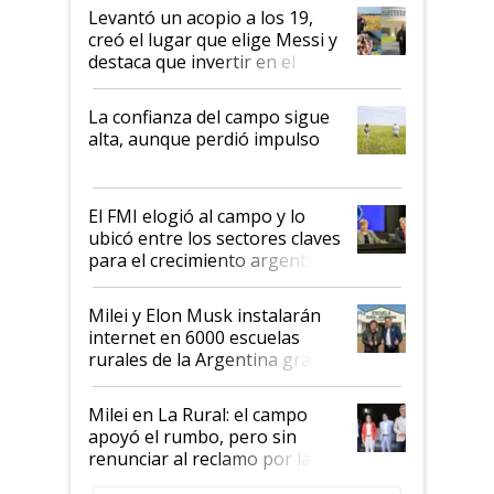
Levantó un acopio a los 19,
creó el lugar que elige Messi y
destaca que invertir en el
kirchnerismo era como "darle
plata a un hijo para droga":
La confianza del campo sigue
Juan Félix Rossetti, el libertario
alta, aunque perdió impulso
que de una dura crisis salió
más fuerte y apuesta al cambio
de Milei
El FMI elogió al campo y lo
ubicó entre los sectores claves
para el crecimiento argentino
Milei y Elon Musk instalarán
internet en 6000 escuelas
rurales de la Argentina gracias
a un acuerdo con Starlink
Milei en La Rural: el campo
apoyó el rumbo, pero sin
renunciar al reclamo por las
retenciones