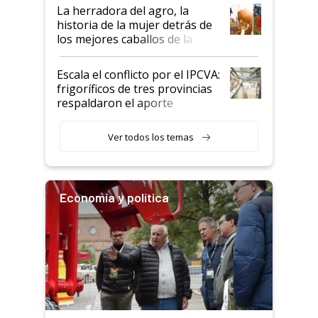
establecimientos en Argentina
La herradora del agro, la
historia de la mujer detrás de
los mejores caballos de la
Argentina y los mitos que
todavía hacen sufrir a estos
Escala el conflicto por el IPCVA:
animales: "Mientras me
frigoríficos de tres provincias
descalificaban, yo seguí
respaldaron el aporte
haciendo currículum"
obligatorio
Ver todos los temas
Economía y política