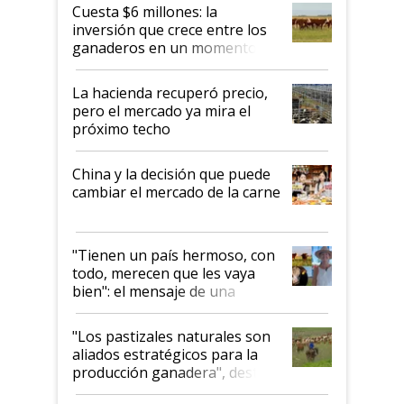
Cuesta $6 millones: la
inversión que crece entre los
ganaderos en un momento
histórico para la actividad
La hacienda recuperó precio,
pero el mercado ya mira el
próximo techo
China y la decisión que puede
cambiar el mercado de la carne
"Tienen un país hermoso, con
todo, merecen que les vaya
bien": el mensaje de una
ganadera uruguaya sobre las
oportunidades que se abren
"Los pastizales naturales son
para el agro en Argentina, con
aliados estratégicos para la
foco en la carne
producción ganadera", destaca
la iniciativa que ya reúne a 46