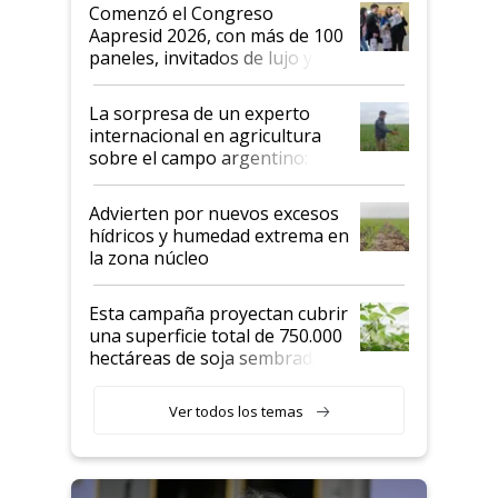
Argentina se sigan discutiendo
Comenzó el Congreso
las mismas cosas de hace 50
Aapresid 2026, con más de 100
años"
paneles, invitados de lujo y
todas las tendencias
La sorpresa de un experto
internacional en agricultura
sobre el campo argentino:
"Estoy muy impresionado"
Advierten por nuevos excesos
hídricos y humedad extrema en
la zona núcleo
Esta campaña proyectan cubrir
una superficie total de 750.000
hectáreas de soja sembradas
con una nueva generación de
variedades que marcan un
Ver todos los temas
salto tecnológico en genética y
rendimiento