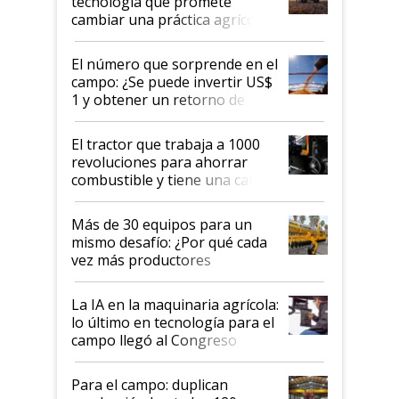
tecnología que promete
cambiar una práctica agrícola
clave: ¿Y si analizar el suelo
fuera tan simple como apretar
El número que sorprende en el
un botón?
campo: ¿Se puede invertir US$
1 y obtener un retorno de
hasta US$ 10 en agricultura?
El tractor que trabaja a 1000
revoluciones para ahorrar
combustible y tiene una cabina
que parece una computadora:
lo último en el mundo,
Más de 30 equipos para un
disponible en Argentina
mismo desafío: ¿Por qué cada
vez más productores
incorporan fertilizante bajo
tierra?
La IA en la maquinaria agrícola:
lo último en tecnología para el
campo llegó al Congreso
Aapresid 2026
Para el campo: duplican