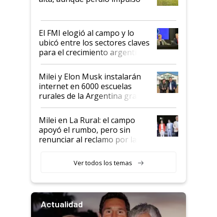
que de una dura crisis salió
más fuerte y apuesta al cambio
de Milei
El FMI elogió al campo y lo
ubicó entre los sectores claves
para el crecimiento argentino
Milei y Elon Musk instalarán
internet en 6000 escuelas
rurales de la Argentina gracias
a un acuerdo con Starlink
Milei en La Rural: el campo
apoyó el rumbo, pero sin
renunciar al reclamo por las
retenciones
Ver todos los temas
Actualidad