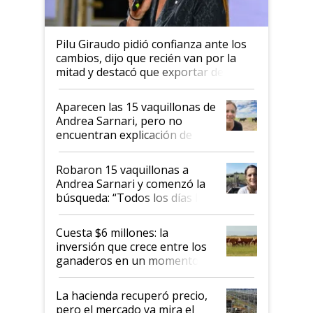
Pilu Giraudo pidió confianza ante los
cambios, dijo que recién van por la
mitad y destacó que exportar dejó de
ser "para unos pocos": "Tenemos un
mandato muy claro del gobierno
Aparecen las 15 vaquillonas de
nacional"
Andrea Sarnari, pero no
encuentran explicación de
cómo llegaron allí
Robaron 15 vaquillonas a
Andrea Sarnari y comenzó la
búsqueda: “Todos los días le
toca a algún productor”
Cuesta $6 millones: la
inversión que crece entre los
ganaderos en un momento
histórico para la actividad
La hacienda recuperó precio,
pero el mercado ya mira el