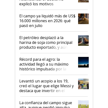
explicó los motivos
El campo ya liquidó más de US$
16.000 millones en 2026: qué
pasó en julio
El petróleo desplazó a la
harina de soja como principal
producto exportado, y aún así
el agro aportó casi seis de cada
diez dólares y sostuvo el
Récord para el agro: la
liderazgo en un semestre
actividad llegó a su máximo
récord
histórico impulsada por la
cosecha y las exportaciones
Levantó un acopio a los 19,
creó el lugar que elige Messi y
destaca que invertir en el
kirchnerismo era como "darle
plata a un hijo para droga":
La confianza del campo sigue
Juan Félix Rossetti, el libertario
alta, aunque perdió impulso