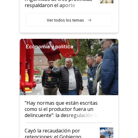
descalificaban, yo seguí
respaldaron el aporte
haciendo currículum"
obligatorio
Ver todos los temas
Economía y política
"Hay normas que están escritas
como si el productor fuera un
delincuente”: la desregulación llegó
al Congreso Aapresid y hasta se
habló del financiamiento al IPCVA
Cayó la recaudación por
retenciones: el Gobierno