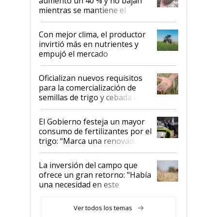
aumentó un 40 % y no bajan
mientras se mantiene el
conflicto en Medio Oriente
Con mejor clima, el productor
invirtió más en nutrientes y
empujó el mercado
Oficializan nuevos requisitos
para la comercialización de
semillas de trigo y cebada a
granel
El Gobierno festeja un mayor
consumo de fertilizantes por el
trigo: “Marca una renovada
confianza de los productores”
La inversión del campo que
ofrece un gran retorno: "Había
una necesidad en este
segmento"
Ver todos los temas