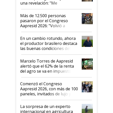
una revelación: "Me
impresionó mucho"
Más de 12.500 personas
pasaron por el Congreso
Aapresid 2026: "Volvió a
demostrar que hablar del
suelo es hablar de todo el
En un cambio rotundo, ahora
sistema productivo"
el productor brasilero destaca
las buenas condiciones del
agro argentino para invertir:
"Los veo más motivados"
Marcelo Torres de Aapresid
alertó que el 62% de la renta
del agro se va en impuestos:
"No es bueno que en
Argentina se sigan discutiendo
Comenzó el Congreso
las mismas cosas de hace 50
Aapresid 2026, con más de 100
años"
paneles, invitados de lujo y
todas las tendencias
La sorpresa de un experto
internacional en agricultura