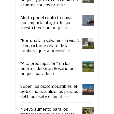
acuerda con los prácticos y
suspende el decreto de
desregulación
Alerta por el conflicto naval
que impacta al agro: lo que
cuesta tener un buque parado
y el peligro de que Argentina
pase a ser "país sucio"
"Por una laja salvamos la vida":
el impactante relato de la
tambera que sobrevivió al
tornado
“Alta preocupación” en los
puertos del Gran Rosario por
buques parados: el
funcionamiento de las
exportadoras en tensión tras
Suben los biocombustibles: el
la medida de fuerza de los
Gobierno actualizó los precios
prácticos
del biodiésel y el bioetanol
Nuevo aumento para los