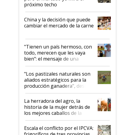
próximo techo
China y la decisión que puede
cambiar el mercado de la carne
"Tienen un país hermoso, con
todo, merecen que les vaya
bien": el mensaje de una
ganadera uruguaya sobre las
oportunidades que se abren
"Los pastizales naturales son
para el agro en Argentina, con
aliados estratégicos para la
foco en la carne
producción ganadera", destaca
la iniciativa que ya reúne a 46
establecimientos en Argentina
La herradora del agro, la
historia de la mujer detrás de
los mejores caballos de la
Argentina y los mitos que
todavía hacen sufrir a estos
Escala el conflicto por el IPCVA:
animales: "Mientras me
frigoríficos de tres provincias