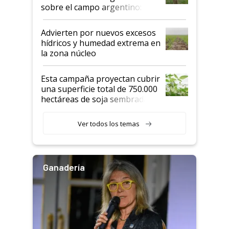
sobre el campo argentino:
"Estoy muy impresionado"
Advierten por nuevos excesos
hídricos y humedad extrema en
la zona núcleo
Esta campaña proyectan cubrir
una superficie total de 750.000
hectáreas de soja sembradas
con una nueva generación de
variedades que marcan un
Ver todos los temas
salto tecnológico en genética y
rendimiento
Ganadería