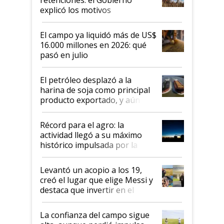
IPCVA
explicó los motivos
El campo ya liquidó más de US$
16.000 millones en 2026: qué
pasó en julio
El petróleo desplazó a la
harina de soja como principal
producto exportado, y aún así
el agro aportó casi seis de cada
diez dólares y sostuvo el
Récord para el agro: la
liderazgo en un semestre
actividad llegó a su máximo
récord
histórico impulsada por la
cosecha y las exportaciones
Levantó un acopio a los 19,
creó el lugar que elige Messi y
destaca que invertir en el
kirchnerismo era como "darle
plata a un hijo para droga":
La confianza del campo sigue
Juan Félix Rossetti, el libertario