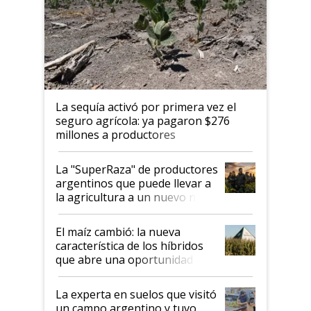
La sequía activó por primera vez el
seguro agrícola: ya pagaron $276
millones a productores
La "SuperRaza" de productores
argentinos que puede llevar a
la agricultura a un nuevo nivel:
"Las posibilidades de
crecimiento son infinitas"
El maíz cambió: la nueva
característica de los híbridos
que abre una oportunidad en
el lote
La experta en suelos que visitó
un campo argentino y tuvo