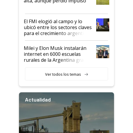
alta, aunque perdió impulso
que de una dura crisis salió
más fuerte y apuesta al cambio
de Milei
El FMI elogió al campo y lo
ubicó entre los sectores claves
para el crecimiento argentino
Milei y Elon Musk instalarán
internet en 6000 escuelas
rurales de la Argentina gracias
a un acuerdo con Starlink
Ver todos los temas
Actualidad