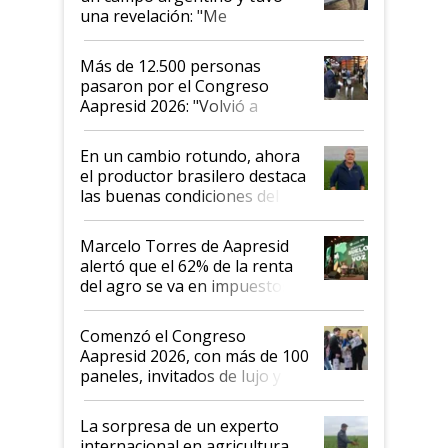
una revelación: "Me
impresionó mucho"
Más de 12.500 personas
pasaron por el Congreso
Aapresid 2026: "Volvió a
demostrar que hablar del
suelo es hablar de todo el
En un cambio rotundo, ahora
sistema productivo"
el productor brasilero destaca
las buenas condiciones del
agro argentino para invertir:
"Los veo más motivados"
Marcelo Torres de Aapresid
alertó que el 62% de la renta
del agro se va en impuestos:
"No es bueno que en
Argentina se sigan discutiendo
Comenzó el Congreso
las mismas cosas de hace 50
Aapresid 2026, con más de 100
años"
paneles, invitados de lujo y
todas las tendencias
La sorpresa de un experto
internacional en agricultura