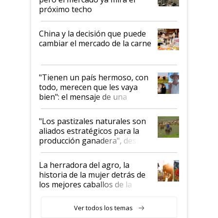
próximo techo
China y la decisión que puede
cambiar el mercado de la carne
"Tienen un país hermoso, con
todo, merecen que les vaya
bien": el mensaje de una
ganadera uruguaya sobre las
oportunidades que se abren
"Los pastizales naturales son
para el agro en Argentina, con
aliados estratégicos para la
foco en la carne
producción ganadera", destaca
la iniciativa que ya reúne a 46
establecimientos en Argentina
La herradora del agro, la
historia de la mujer detrás de
los mejores caballos de la
Argentina y los mitos que
todavía hacen sufrir a estos
Ver todos los temas
animales: "Mientras me