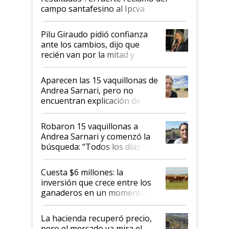
campo santafesino al Ipcva
Pilu Giraudo pidió confianza
ante los cambios, dijo que
recién van por la mitad y
destacó que exportar dejó de
ser "para unos pocos":
Aparecen las 15 vaquillonas de
"Tenemos un mandato muy
Andrea Sarnari, pero no
claro del gobierno nacional"
encuentran explicación de
cómo llegaron allí
Robaron 15 vaquillonas a
Andrea Sarnari y comenzó la
búsqueda: “Todos los días le
toca a algún productor”
Cuesta $6 millones: la
inversión que crece entre los
ganaderos en un momento
histórico para la actividad
La hacienda recuperó precio,
pero el mercado ya mira el