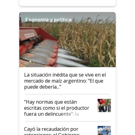
descalificaban, yo seguí
haciendo currículum"
Economía y política
La situación inédita que se vive en el
mercado de maíz argentino: "El que
puede debería..."
"Hay normas que están
escritas como si el productor
fuera un delincuente”: la
desregulación llegó al
Congreso Aapresid y hasta se
Cayó la recaudación por
habló del financiamiento al
retenciones: el Gobierno