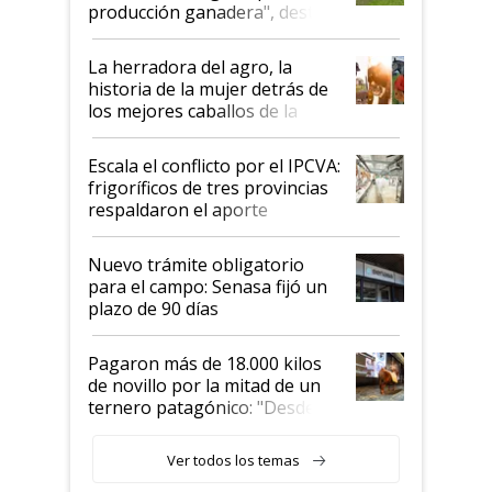
foco en la carne
producción ganadera", destaca
la iniciativa que ya reúne a 46
establecimientos en Argentina
La herradora del agro, la
historia de la mujer detrás de
los mejores caballos de la
Argentina y los mitos que
todavía hacen sufrir a estos
Escala el conflicto por el IPCVA:
animales: "Mientras me
frigoríficos de tres provincias
descalificaban, yo seguí
respaldaron el aporte
haciendo currículum"
obligatorio
Nuevo trámite obligatorio
para el campo: Senasa fijó un
plazo de 90 días
Pagaron más de 18.000 kilos
de novillo por la mitad de un
ternero patagónico: "Desde
que bajó del camión empezó a
llamar la atención"
Ver todos los temas