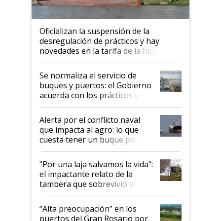
Oficializan la suspensión de la
desregulación de prácticos y hay
novedades en la tarifa de la hidrovía
Se normaliza el servicio de
buques y puertos: el Gobierno
acuerda con los prácticos y
suspende el decreto de
desregulación
Alerta por el conflicto naval
que impacta al agro: lo que
cuesta tener un buque parado
y el peligro de que Argentina
pase a ser "país sucio"
"Por una laja salvamos la vida":
el impactante relato de la
tambera que sobrevivió al
tornado
“Alta preocupación” en los
puertos del Gran Rosario por