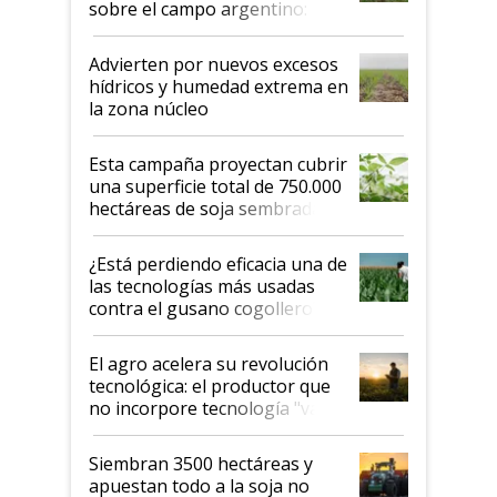
sobre el campo argentino:
"Estoy muy impresionado"
Advierten por nuevos excesos
hídricos y humedad extrema en
la zona núcleo
Esta campaña proyectan cubrir
una superficie total de 750.000
hectáreas de soja sembradas
con una nueva generación de
variedades que marcan un
¿Está perdiendo eficacia una de
salto tecnológico en genética y
las tecnologías más usadas
rendimiento
contra el gusano cogollero? El
desafío de una tecnología clave
El agro acelera su revolución
tecnológica: el productor que
no incorpore tecnología "va a
perder el tren"
Siembran 3500 hectáreas y
apuestan todo a la soja no