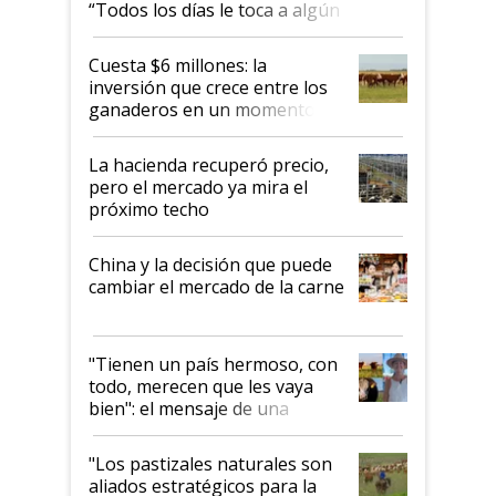
“Todos los días le toca a algún
productor”
Cuesta $6 millones: la
inversión que crece entre los
ganaderos en un momento
histórico para la actividad
La hacienda recuperó precio,
pero el mercado ya mira el
próximo techo
China y la decisión que puede
cambiar el mercado de la carne
"Tienen un país hermoso, con
todo, merecen que les vaya
bien": el mensaje de una
ganadera uruguaya sobre las
oportunidades que se abren
"Los pastizales naturales son
para el agro en Argentina, con
aliados estratégicos para la