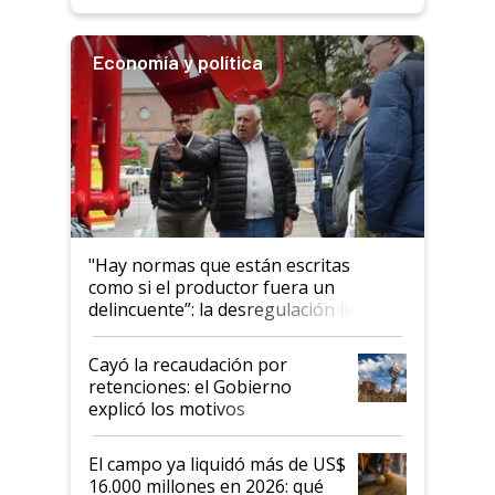
Economía y política
"Hay normas que están escritas
como si el productor fuera un
delincuente”: la desregulación llegó
al Congreso Aapresid y hasta se
habló del financiamiento al IPCVA
Cayó la recaudación por
retenciones: el Gobierno
explicó los motivos
El campo ya liquidó más de US$
16.000 millones en 2026: qué