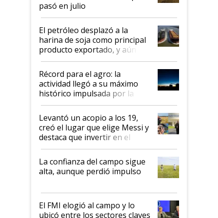
pasó en julio
El petróleo desplazó a la
harina de soja como principal
producto exportado, y aún así
el agro aportó casi seis de cada
diez dólares y sostuvo el
Récord para el agro: la
liderazgo en un semestre
actividad llegó a su máximo
récord
histórico impulsada por la
cosecha y las exportaciones
Levantó un acopio a los 19,
creó el lugar que elige Messi y
destaca que invertir en el
kirchnerismo era como "darle
plata a un hijo para droga":
La confianza del campo sigue
Juan Félix Rossetti, el libertario
alta, aunque perdió impulso
que de una dura crisis salió
más fuerte y apuesta al cambio
de Milei
El FMI elogió al campo y lo
ubicó entre los sectores claves