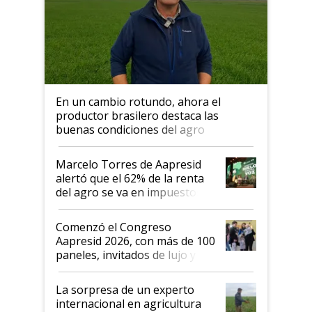
En un cambio rotundo, ahora el
productor brasilero destaca las
buenas condiciones del agro
argentino para invertir: "Los veo
más motivados"
Marcelo Torres de Aapresid
alertó que el 62% de la renta
del agro se va en impuestos:
"No es bueno que en
Argentina se sigan discutiendo
Comenzó el Congreso
las mismas cosas de hace 50
Aapresid 2026, con más de 100
años"
paneles, invitados de lujo y
todas las tendencias
La sorpresa de un experto
internacional en agricultura