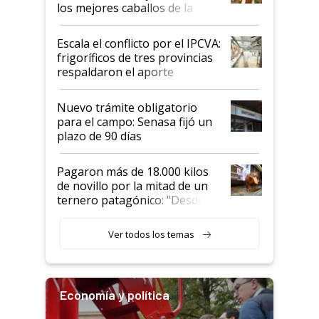
los mejores caballos de la
Argentina y los mitos que
todavía hacen sufrir a estos
Escala el conflicto por el IPCVA:
animales: "Mientras me
frigoríficos de tres provincias
descalificaban, yo seguí
respaldaron el aporte
haciendo currículum"
obligatorio
Nuevo trámite obligatorio
para el campo: Senasa fijó un
plazo de 90 días
Pagaron más de 18.000 kilos
de novillo por la mitad de un
ternero patagónico: "Desde
que bajó del camión empezó a
llamar la atención"
Ver todos los temas
Economía y política