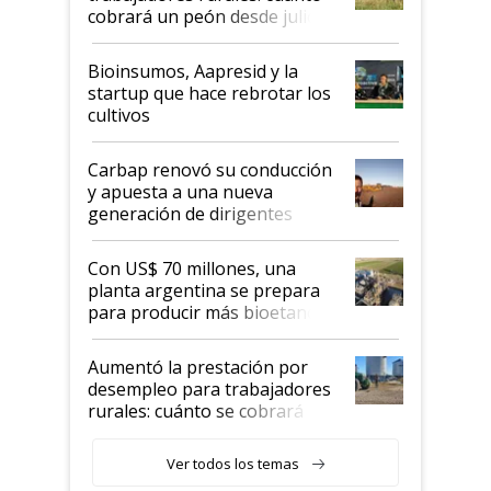
cobrará un peón desde julio
Bioinsumos, Aapresid y la
startup que hace rebrotar los
cultivos
Carbap renovó su conducción
y apuesta a una nueva
generación de dirigentes
rurales
Con US$ 70 millones, una
planta argentina se prepara
para producir más bioetanol
que nunca
Aumentó la prestación por
desempleo para trabajadores
rurales: cuánto se cobrará
desde agosto
Ver todos los temas