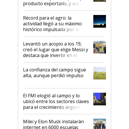
producto exportado, y aún así
el agro aportó casi seis de cada
diez dólares y sostuvo el
Récord para el agro: la
liderazgo en un semestre
actividad llegó a su máximo
récord
histórico impulsada por la
cosecha y las exportaciones
Levantó un acopio a los 19,
creó el lugar que elige Messi y
destaca que invertir en el
kirchnerismo era como "darle
plata a un hijo para droga":
La confianza del campo sigue
Juan Félix Rossetti, el libertario
alta, aunque perdió impulso
que de una dura crisis salió
más fuerte y apuesta al cambio
de Milei
El FMI elogió al campo y lo
ubicó entre los sectores claves
para el crecimiento argentino
Milei y Elon Musk instalarán
internet en 6000 escuelas