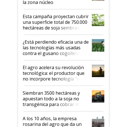
la zona núcleo
Esta campaña proyectan cubrir
una superficie total de 750.000
hectáreas de soja sembradas
con una nueva generación de
variedades que marcan un
¿Está perdiendo eficacia una de
salto tecnológico en genética y
las tecnologías más usadas
rendimiento
contra el gusano cogollero? El
desafío de una tecnología clave
El agro acelera su revolución
tecnológica: el productor que
no incorpore tecnología "va a
perder el tren"
Siembran 3500 hectáreas y
apuestan todo a la soja no
transgénica para cobrar más
por tonelada: compraron un
semillero
A los 10 años, la empresa
rosarina del agro que da un