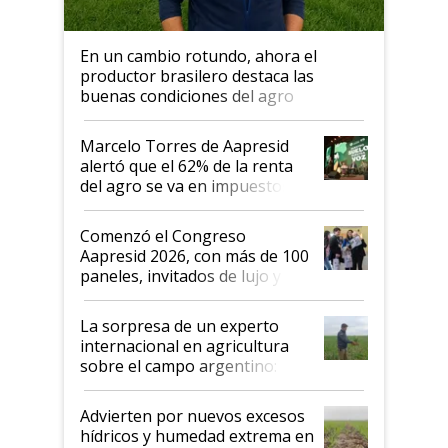
En un cambio rotundo, ahora el
productor brasilero destaca las
buenas condiciones del agro
argentino para invertir: "Los veo
más motivados"
Marcelo Torres de Aapresid
alertó que el 62% de la renta
del agro se va en impuestos:
"No es bueno que en
Argentina se sigan discutiendo
Comenzó el Congreso
las mismas cosas de hace 50
Aapresid 2026, con más de 100
años"
paneles, invitados de lujo y
todas las tendencias
La sorpresa de un experto
internacional en agricultura
sobre el campo argentino:
"Estoy muy impresionado"
Advierten por nuevos excesos
hídricos y humedad extrema en