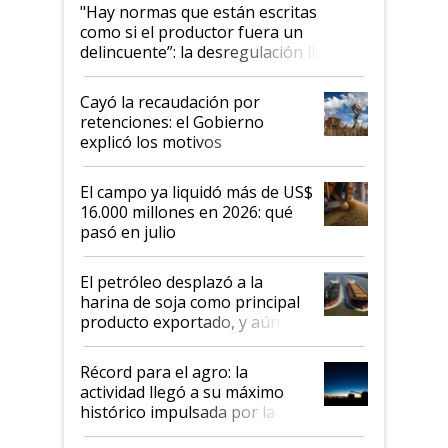
"Hay normas que están escritas
como si el productor fuera un
delincuente”: la desregulación llegó
al Congreso Aapresid y hasta se
habló del financiamiento al IPCVA
Cayó la recaudación por
retenciones: el Gobierno
explicó los motivos
El campo ya liquidó más de US$
16.000 millones en 2026: qué
pasó en julio
El petróleo desplazó a la
harina de soja como principal
producto exportado, y aún así
el agro aportó casi seis de cada
diez dólares y sostuvo el
Récord para el agro: la
liderazgo en un semestre
actividad llegó a su máximo
récord
histórico impulsada por la
cosecha y las exportaciones