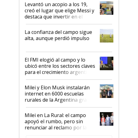
Levantó un acopio a los 19,
creó el lugar que elige Messi y
destaca que invertir en el
kirchnerismo era como "darle
plata a un hijo para droga":
La confianza del campo sigue
Juan Félix Rossetti, el libertario
alta, aunque perdió impulso
que de una dura crisis salió
más fuerte y apuesta al cambio
de Milei
El FMI elogió al campo y lo
ubicó entre los sectores claves
para el crecimiento argentino
Milei y Elon Musk instalarán
internet en 6000 escuelas
rurales de la Argentina gracias
a un acuerdo con Starlink
Milei en La Rural: el campo
apoyó el rumbo, pero sin
renunciar al reclamo por las
retenciones