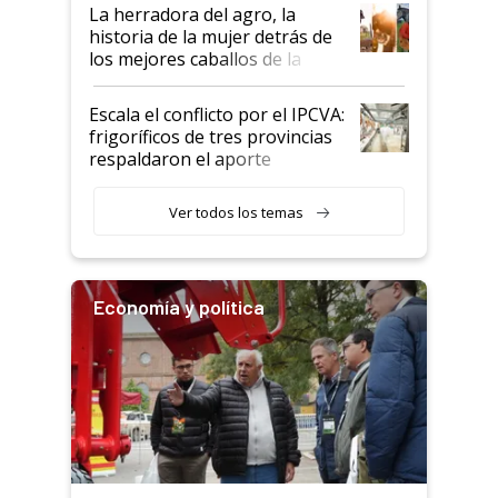
establecimientos en Argentina
La herradora del agro, la
historia de la mujer detrás de
los mejores caballos de la
Argentina y los mitos que
todavía hacen sufrir a estos
Escala el conflicto por el IPCVA:
animales: "Mientras me
frigoríficos de tres provincias
descalificaban, yo seguí
respaldaron el aporte
haciendo currículum"
obligatorio
Ver todos los temas
Economía y política