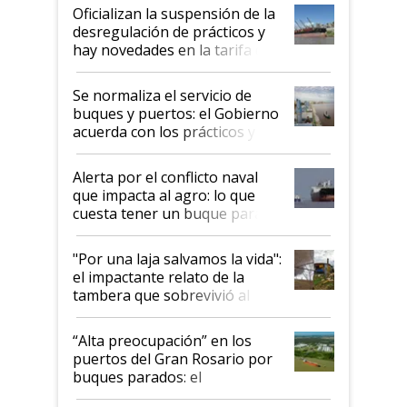
Oficializan la suspensión de la
desregulación de prácticos y
hay novedades en la tarifa de
la hidrovía
Se normaliza el servicio de
buques y puertos: el Gobierno
acuerda con los prácticos y
suspende el decreto de
desregulación
Alerta por el conflicto naval
que impacta al agro: lo que
cuesta tener un buque parado
y el peligro de que Argentina
pase a ser "país sucio"
"Por una laja salvamos la vida":
el impactante relato de la
tambera que sobrevivió al
tornado
“Alta preocupación” en los
puertos del Gran Rosario por
buques parados: el
funcionamiento de las