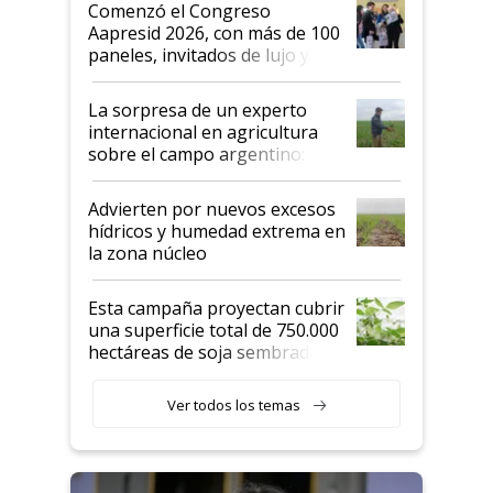
Comenzó el Congreso
las mismas cosas de hace 50
Aapresid 2026, con más de 100
años"
paneles, invitados de lujo y
todas las tendencias
La sorpresa de un experto
internacional en agricultura
sobre el campo argentino:
"Estoy muy impresionado"
Advierten por nuevos excesos
hídricos y humedad extrema en
la zona núcleo
Esta campaña proyectan cubrir
una superficie total de 750.000
hectáreas de soja sembradas
con una nueva generación de
variedades que marcan un
Ver todos los temas
salto tecnológico en genética y
rendimiento