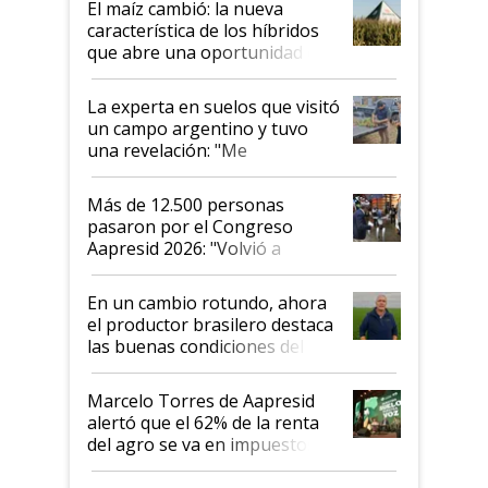
El maíz cambió: la nueva
característica de los híbridos
que abre una oportunidad en
el lote
La experta en suelos que visitó
un campo argentino y tuvo
una revelación: "Me
impresionó mucho"
Más de 12.500 personas
pasaron por el Congreso
Aapresid 2026: "Volvió a
demostrar que hablar del
suelo es hablar de todo el
En un cambio rotundo, ahora
sistema productivo"
el productor brasilero destaca
las buenas condiciones del
agro argentino para invertir:
"Los veo más motivados"
Marcelo Torres de Aapresid
alertó que el 62% de la renta
del agro se va en impuestos:
"No es bueno que en
Argentina se sigan discutiendo