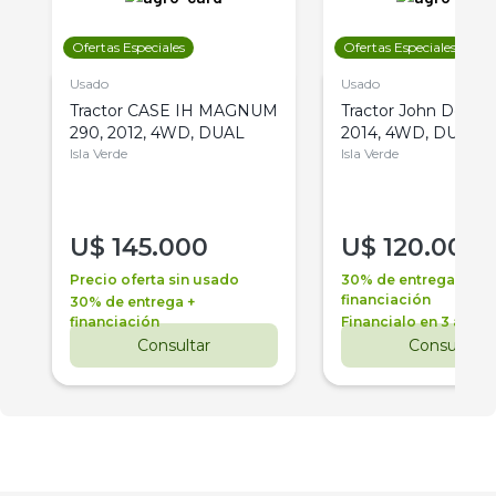
Ofertas Especiales
Ofertas Especiales
Usado
Usado
Tractor CASE IH MAGNUM
Tractor John Deere 
290, 2012, 4WD, DUAL
2014, 4WD, DUAL
Isla Verde
Isla Verde
U$
145.000
U$
120.000
Precio oferta sin usado
30% de entrega +
financiación
30% de entrega +
financiación
Financialo en 3 años
Consultar
Consultar