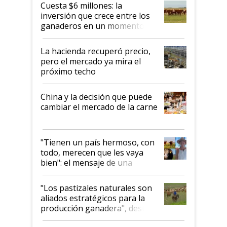
Cuesta $6 millones: la
inversión que crece entre los
ganaderos en un momento
histórico para la actividad
La hacienda recuperó precio,
pero el mercado ya mira el
próximo techo
China y la decisión que puede
cambiar el mercado de la carne
"Tienen un país hermoso, con
todo, merecen que les vaya
bien": el mensaje de una
ganadera uruguaya sobre las
oportunidades que se abren
"Los pastizales naturales son
para el agro en Argentina, con
aliados estratégicos para la
foco en la carne
producción ganadera", destaca
la iniciativa que ya reúne a 46