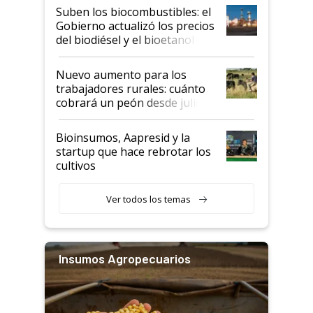
exportadoras en tensión tras
Suben los biocombustibles: el
la medida de fuerza de los
Gobierno actualizó los precios
prácticos
del biodiésel y el bioetanol
Nuevo aumento para los
trabajadores rurales: cuánto
cobrará un peón desde julio
Bioinsumos, Aapresid y la
startup que hace rebrotar los
cultivos
Ver todos los temas
Insumos Agropecuarios