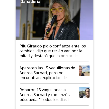
Ganadería
Pilu Giraudo pidió confianza ante los
cambios, dijo que recién van por la
mitad y destacó que exportar dejó de
ser "para unos pocos": "Tenemos un
mandato muy claro del gobierno
Aparecen las 15 vaquillonas de
nacional"
Andrea Sarnari, pero no
encuentran explicación de
cómo llegaron allí
Robaron 15 vaquillonas a
Andrea Sarnari y comenzó la
búsqueda: “Todos los días le
toca a algún productor”