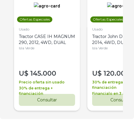
Ofertas Especiales
Ofertas Especiales
Usado
Usado
Tractor CASE IH MAGNUM
Tractor John Deere 
290, 2012, 4WD, DUAL
2014, 4WD, DUAL
Isla Verde
Isla Verde
U$
145.000
U$
120.000
Precio oferta sin usado
30% de entrega +
financiación
30% de entrega +
financiación
Financialo en 3 años
Consultar
Consultar