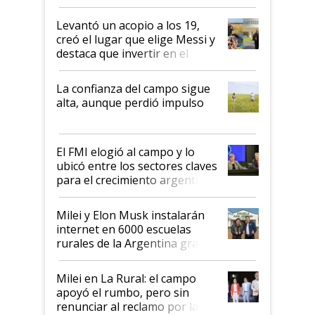
cosecha y las exportaciones
Levantó un acopio a los 19,
creó el lugar que elige Messi y
destaca que invertir en el
kirchnerismo era como "darle
plata a un hijo para droga":
La confianza del campo sigue
Juan Félix Rossetti, el libertario
alta, aunque perdió impulso
que de una dura crisis salió
más fuerte y apuesta al cambio
de Milei
El FMI elogió al campo y lo
ubicó entre los sectores claves
para el crecimiento argentino
Milei y Elon Musk instalarán
internet en 6000 escuelas
rurales de la Argentina gracias
a un acuerdo con Starlink
Milei en La Rural: el campo
apoyó el rumbo, pero sin
renunciar al reclamo por las