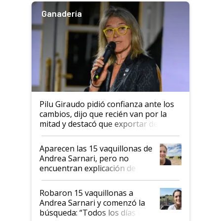
Ganadería
Pilu Giraudo pidió confianza ante los
cambios, dijo que recién van por la
mitad y destacó que exportar dejó de
ser "para unos pocos": "Tenemos un
mandato muy claro del gobierno
Aparecen las 15 vaquillonas de
nacional"
Andrea Sarnari, pero no
encuentran explicación de
cómo llegaron allí
Robaron 15 vaquillonas a
Andrea Sarnari y comenzó la
búsqueda: “Todos los días le