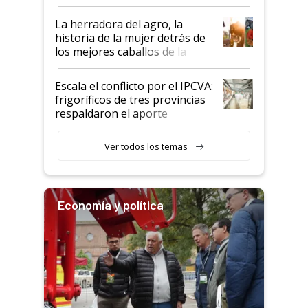
la iniciativa que ya reúne a 46
establecimientos en Argentina
La herradora del agro, la
historia de la mujer detrás de
los mejores caballos de la
Argentina y los mitos que
todavía hacen sufrir a estos
Escala el conflicto por el IPCVA:
animales: "Mientras me
frigoríficos de tres provincias
descalificaban, yo seguí
respaldaron el aporte
haciendo currículum"
obligatorio
Ver todos los temas
Economía y política