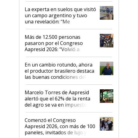
La experta en suelos que visitó
un campo argentino y tuvo
una revelación: "Me
impresionó mucho"
Más de 12.500 personas
pasaron por el Congreso
Aapresid 2026: "Volvió a
demostrar que hablar del
suelo es hablar de todo el
En un cambio rotundo, ahora
sistema productivo"
el productor brasilero destaca
las buenas condiciones del
agro argentino para invertir:
"Los veo más motivados"
Marcelo Torres de Aapresid
alertó que el 62% de la renta
del agro se va en impuestos:
"No es bueno que en
Argentina se sigan discutiendo
Comenzó el Congreso
las mismas cosas de hace 50
Aapresid 2026, con más de 100
años"
paneles, invitados de lujo y