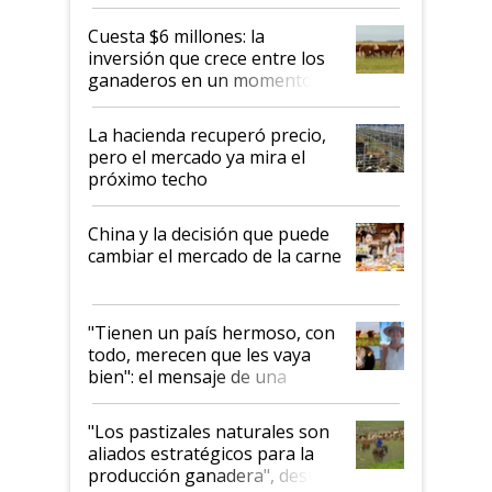
toca a algún productor”
Cuesta $6 millones: la
inversión que crece entre los
ganaderos en un momento
histórico para la actividad
La hacienda recuperó precio,
pero el mercado ya mira el
próximo techo
China y la decisión que puede
cambiar el mercado de la carne
"Tienen un país hermoso, con
todo, merecen que les vaya
bien": el mensaje de una
ganadera uruguaya sobre las
oportunidades que se abren
"Los pastizales naturales son
para el agro en Argentina, con
aliados estratégicos para la
foco en la carne
producción ganadera", destaca