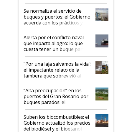
la hidrovía
Se normaliza el servicio de
buques y puertos: el Gobierno
acuerda con los prácticos y
suspende el decreto de
desregulación
Alerta por el conflicto naval
que impacta al agro: lo que
cuesta tener un buque parado
y el peligro de que Argentina
pase a ser "país sucio"
"Por una laja salvamos la vida":
el impactante relato de la
tambera que sobrevivió al
tornado
“Alta preocupación” en los
puertos del Gran Rosario por
buques parados: el
funcionamiento de las
exportadoras en tensión tras
Suben los biocombustibles: el
la medida de fuerza de los
Gobierno actualizó los precios
prácticos
del biodiésel y el bioetanol