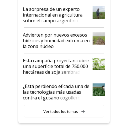
todas las tendencias
La sorpresa de un experto
internacional en agricultura
sobre el campo argentino:
"Estoy muy impresionado"
Advierten por nuevos excesos
hídricos y humedad extrema en
la zona núcleo
Esta campaña proyectan cubrir
una superficie total de 750.000
hectáreas de soja sembradas
con una nueva generación de
variedades que marcan un
¿Está perdiendo eficacia una de
salto tecnológico en genética y
las tecnologías más usadas
rendimiento
contra el gusano cogollero? El
desafío de una tecnología clave
Ver todos los temas