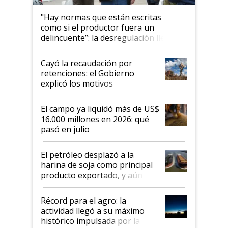
"Hay normas que están escritas
como si el productor fuera un
delincuente”: la desregulación llegó
al Congreso Aapresid y hasta se
habló del financiamiento al IPCVA
Cayó la recaudación por
retenciones: el Gobierno
explicó los motivos
El campo ya liquidó más de US$
16.000 millones en 2026: qué
pasó en julio
El petróleo desplazó a la
harina de soja como principal
producto exportado, y aún así
el agro aportó casi seis de cada
diez dólares y sostuvo el
Récord para el agro: la
liderazgo en un semestre
actividad llegó a su máximo
récord
histórico impulsada por la