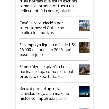
"Hay normas que están escritas
como si el productor fuera un
delincuente”: la desregulación llegó
al Congreso Aapresid y hasta se
habló del financiamiento al IPCVA
Cayó la recaudación por
retenciones: el Gobierno
explicó los motivos
El campo ya liquidó más de US$
16.000 millones en 2026: qué
pasó en julio
El petróleo desplazó a la
harina de soja como principal
producto exportado, y aún así
el agro aportó casi seis de cada
diez dólares y sostuvo el
Récord para el agro: la
liderazgo en un semestre
actividad llegó a su máximo
récord
histórico impulsada por la
cosecha y las exportaciones