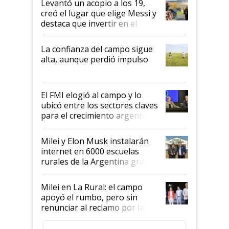
Levantó un acopio a los 19,
creó el lugar que elige Messi y
destaca que invertir en el
kirchnerismo era como "darle
plata a un hijo para droga":
La confianza del campo sigue
Juan Félix Rossetti, el libertario
alta, aunque perdió impulso
que de una dura crisis salió
más fuerte y apuesta al cambio
de Milei
El FMI elogió al campo y lo
ubicó entre los sectores claves
para el crecimiento argentino
Milei y Elon Musk instalarán
internet en 6000 escuelas
rurales de la Argentina gracias
a un acuerdo con Starlink
Milei en La Rural: el campo
apoyó el rumbo, pero sin
renunciar al reclamo por las
retenciones