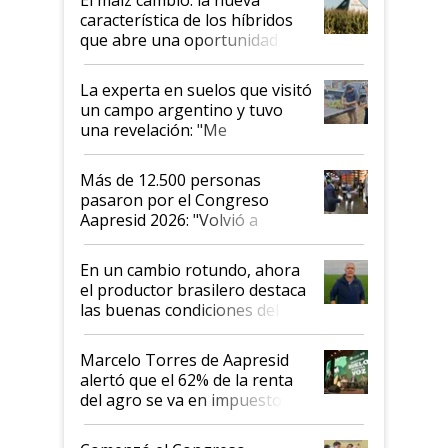
característica de los híbridos
que abre una oportunidad en
el lote
La experta en suelos que visitó
un campo argentino y tuvo
una revelación: "Me
impresionó mucho"
Más de 12.500 personas
pasaron por el Congreso
Aapresid 2026: "Volvió a
demostrar que hablar del
suelo es hablar de todo el
En un cambio rotundo, ahora
sistema productivo"
el productor brasilero destaca
las buenas condiciones del
agro argentino para invertir:
"Los veo más motivados"
Marcelo Torres de Aapresid
alertó que el 62% de la renta
del agro se va en impuestos:
"No es bueno que en
Argentina se sigan discutiendo