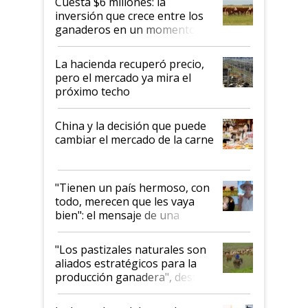
Cuesta $6 millones: la
inversión que crece entre los
ganaderos en un momento
histórico para la actividad
La hacienda recuperó precio,
pero el mercado ya mira el
próximo techo
China y la decisión que puede
cambiar el mercado de la carne
"Tienen un país hermoso, con
todo, merecen que les vaya
bien": el mensaje de una
ganadera uruguaya sobre las
oportunidades que se abren
"Los pastizales naturales son
para el agro en Argentina, con
aliados estratégicos para la
foco en la carne
producción ganadera", destaca
la iniciativa que ya reúne a 46
establecimientos en Argentina