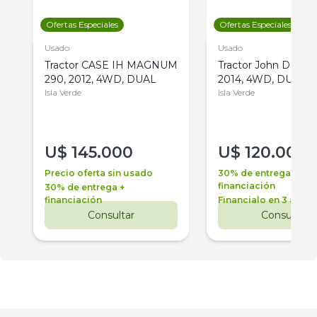
Ofertas Especiales
Ofertas Especiales
Usado
Usado
Tractor CASE IH MAGNUM
Tractor John Deere 
290, 2012, 4WD, DUAL
2014, 4WD, DUAL
Isla Verde
Isla Verde
U$
145.000
U$
120.000
Precio oferta sin usado
30% de entrega +
financiación
30% de entrega +
financiación
Financialo en 3 años
Consultar
Consultar