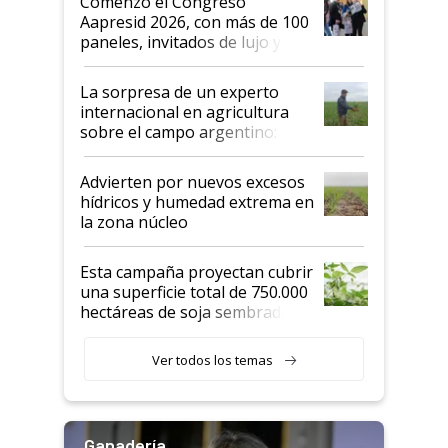
Comenzó el Congreso
las mismas cosas de hace 50
Aapresid 2026, con más de 100
años"
paneles, invitados de lujo y
todas las tendencias
La sorpresa de un experto
internacional en agricultura
sobre el campo argentino:
"Estoy muy impresionado"
Advierten por nuevos excesos
hídricos y humedad extrema en
la zona núcleo
Esta campaña proyectan cubrir
una superficie total de 750.000
hectáreas de soja sembradas
con una nueva generación de
variedades que marcan un
Ver todos los temas
salto tecnológico en genética y
rendimiento
Ganadería