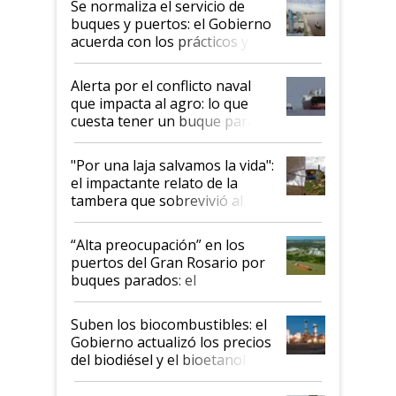
Se normaliza el servicio de
buques y puertos: el Gobierno
acuerda con los prácticos y
suspende el decreto de
desregulación
Alerta por el conflicto naval
que impacta al agro: lo que
cuesta tener un buque parado
y el peligro de que Argentina
pase a ser "país sucio"
"Por una laja salvamos la vida":
el impactante relato de la
tambera que sobrevivió al
tornado
“Alta preocupación” en los
puertos del Gran Rosario por
buques parados: el
funcionamiento de las
exportadoras en tensión tras
Suben los biocombustibles: el
la medida de fuerza de los
Gobierno actualizó los precios
prácticos
del biodiésel y el bioetanol