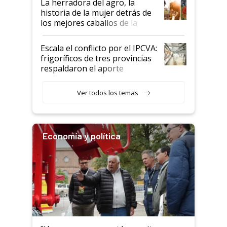
La herradora del agro, la
historia de la mujer detrás de
los mejores caballos de la
Argentina y los mitos que
todavía hacen sufrir a estos
Escala el conflicto por el IPCVA:
animales: "Mientras me
frigoríficos de tres provincias
descalificaban, yo seguí
respaldaron el aporte
haciendo currículum"
obligatorio
Ver todos los temas
Economía y política