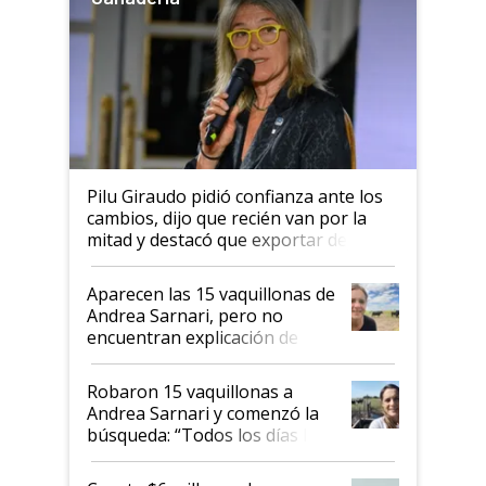
Pilu Giraudo pidió confianza ante los
cambios, dijo que recién van por la
mitad y destacó que exportar dejó de
ser "para unos pocos": "Tenemos un
mandato muy claro del gobierno
Aparecen las 15 vaquillonas de
nacional"
Andrea Sarnari, pero no
encuentran explicación de
cómo llegaron allí
Robaron 15 vaquillonas a
Andrea Sarnari y comenzó la
búsqueda: “Todos los días le
toca a algún productor”