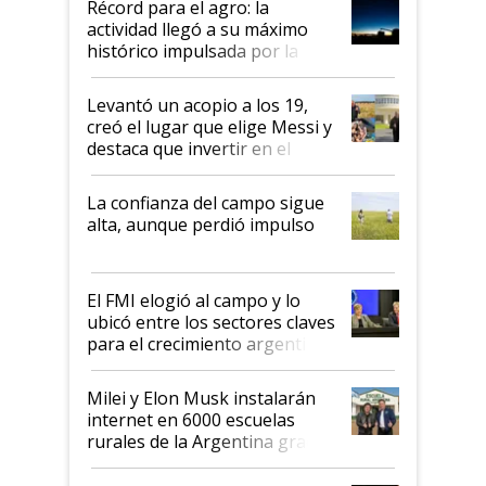
Récord para el agro: la
liderazgo en un semestre
actividad llegó a su máximo
récord
histórico impulsada por la
cosecha y las exportaciones
Levantó un acopio a los 19,
creó el lugar que elige Messi y
destaca que invertir en el
kirchnerismo era como "darle
plata a un hijo para droga":
La confianza del campo sigue
Juan Félix Rossetti, el libertario
alta, aunque perdió impulso
que de una dura crisis salió
más fuerte y apuesta al cambio
de Milei
El FMI elogió al campo y lo
ubicó entre los sectores claves
para el crecimiento argentino
Milei y Elon Musk instalarán
internet en 6000 escuelas
rurales de la Argentina gracias
a un acuerdo con Starlink