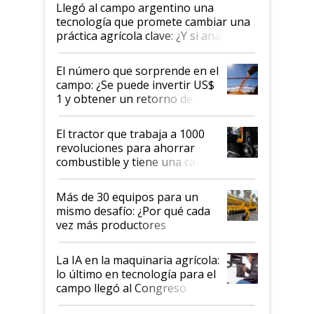
Llegó al campo argentino una
tecnología que promete cambiar una
práctica agrícola clave: ¿Y si analizar
el suelo fuera tan simple como
apretar un botón?
El número que sorprende en el
campo: ¿Se puede invertir US$
1 y obtener un retorno de
hasta US$ 10 en agricultura?
El tractor que trabaja a 1000
revoluciones para ahorrar
combustible y tiene una cabina
que parece una computadora:
lo último en el mundo,
Más de 30 equipos para un
disponible en Argentina
mismo desafío: ¿Por qué cada
vez más productores
incorporan fertilizante bajo
tierra?
La IA en la maquinaria agrícola:
lo último en tecnología para el
campo llegó al Congreso
Aapresid 2026