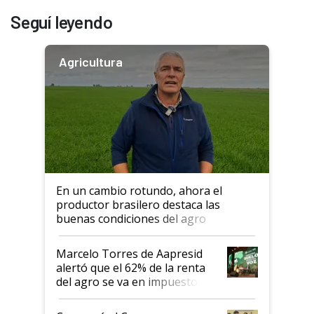
Seguí leyendo
Agricultura
En un cambio rotundo, ahora el
productor brasilero destaca las
buenas condiciones del agro
argentino para invertir: "Los veo
más motivados"
Marcelo Torres de Aapresid
alertó que el 62% de la renta
del agro se va en impuestos:
"No es bueno que en
Argentina se sigan discutiendo