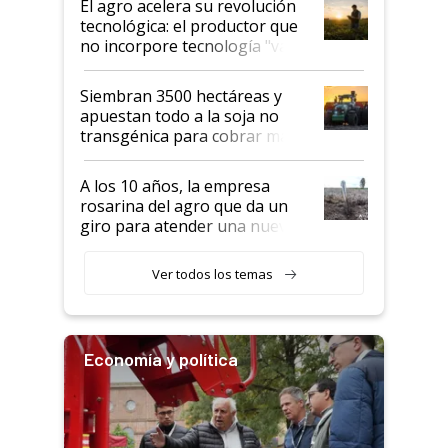
El agro acelera su revolución
tecnológica: el productor que
no incorpore tecnología "va a
perder el tren"
Siembran 3500 hectáreas y
apuestan todo a la soja no
transgénica para cobrar más
por tonelada: compraron un
semillero
A los 10 años, la empresa
rosarina del agro que da un
giro para atender una nueva
etapa en el agro
Ver todos los temas
Economía y política