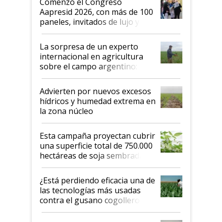
Comenzó el Congreso
las mismas cosas de hace 50
Aapresid 2026, con más de 100
años"
paneles, invitados de lujo y
todas las tendencias
La sorpresa de un experto
internacional en agricultura
sobre el campo argentino:
"Estoy muy impresionado"
Advierten por nuevos excesos
hídricos y humedad extrema en
la zona núcleo
Esta campaña proyectan cubrir
una superficie total de 750.000
hectáreas de soja sembradas
con una nueva generación de
variedades que marcan un
¿Está perdiendo eficacia una de
salto tecnológico en genética y
las tecnologías más usadas
rendimiento
contra el gusano cogollero? El
desafío de una tecnología clave