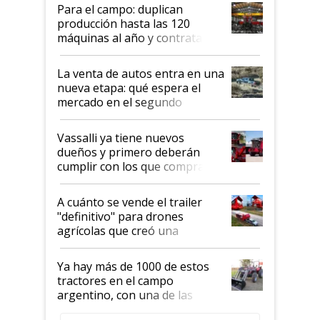
Para el campo: duplican
producción hasta las 120
máquinas al año y contratan
especialistas de la industria
automotriz para lograrlo
La venta de autos entra en una
nueva etapa: qué espera el
mercado en el segundo
semestre
Vassalli ya tiene nuevos
dueños y primero deberán
cumplir con los que compraron
cosechadoras y todavía no las
recibieron: quién está detrás
A cuánto se vende el trailer
del rescate de la empresa
"definitivo" para drones
agrícolas que creó una
empresa argentina: "Veíamos a
contratistas invirtiendo miles
Ya hay más de 1000 de estos
de dólares en drones de última
tractores en el campo
generación que luego eran
argentino, con una de las
transportados de forma
estructuras de fabricación más
precaria"