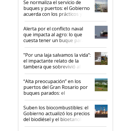
Se normaliza el servicio de
buques y puertos: el Gobierno
acuerda con los prácticos y
suspende el decreto de
desregulación
Alerta por el conflicto naval
que impacta al agro: lo que
cuesta tener un buque parado
y el peligro de que Argentina
pase a ser "país sucio"
"Por una laja salvamos la vida":
el impactante relato de la
tambera que sobrevivió al
tornado
“Alta preocupación” en los
puertos del Gran Rosario por
buques parados: el
funcionamiento de las
exportadoras en tensión tras
Suben los biocombustibles: el
la medida de fuerza de los
Gobierno actualizó los precios
prácticos
del biodiésel y el bioetanol